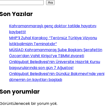
Ara
Son Yazılar
Kahramanmaraşlı genç doktor tatilde hayatını
kaybetti!
MHP’li Zuhal Karakoç; “Terörsüz Türkiye Vizyonu
İstikbalimizin Teminatıdır”
MÜSİAD Kahramanmaraş Şube Başkanı Şerafettin
Özcan’dan Vahit Kirişci’ye TBMM ziyareti
Onikişubat Belediyesi’nin Üniversite Hazırlık Kursu
başvurularında son gün 7 Ağustos!
Onikişubat Belediyesi’nin Gündüz Bakımevi’nde yeni
dönemin ön kayıtları başladı
Son yorumlar
Görüntülenecek bir yorum yok.