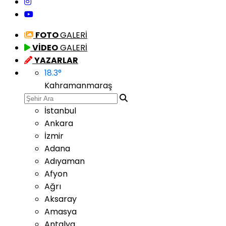
FOTO
GALERİ
VİDEO
GALERİ
YAZARLAR
18.3
°
Kahramanmaraş
İstanbul
Ankara
İzmir
Adana
Adıyaman
Afyon
Ağrı
Aksaray
Amasya
Antalya