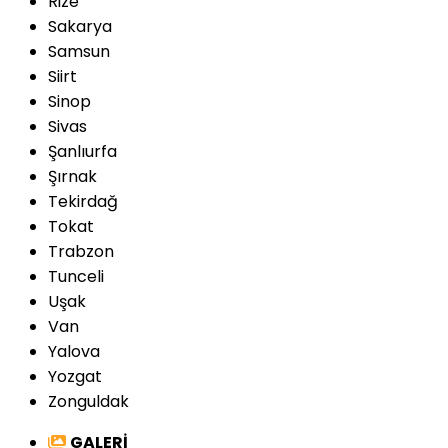
Rize
Sakarya
Samsun
Siirt
Sinop
Sivas
Şanlıurfa
Şırnak
Tekirdağ
Tokat
Trabzon
Tunceli
Uşak
Van
Yalova
Yozgat
Zonguldak
GALERİ