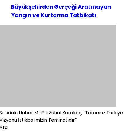
Büyükşehirden Gerçeği Aratmayan
Yangın ve Kurtarma Tatbikatı
Sıradaki Haber
MHP’li Zuhal Karakoç; “Terörsüz Türkiye
Vizyonu İstikbalimizin Teminatıdır”
Ara