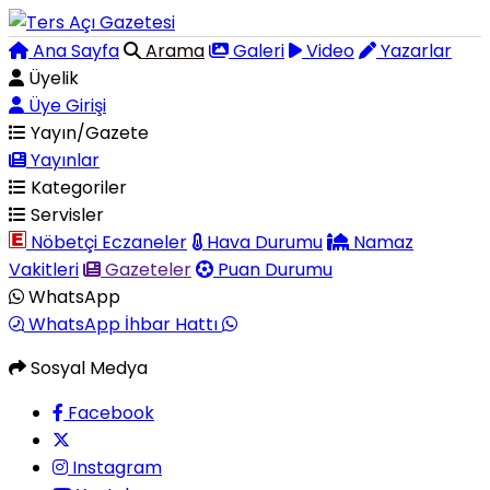
Ana Sayfa
Arama
Galeri
Video
Yazarlar
Üyelik
Üye Girişi
Yayın/Gazete
Yayınlar
Kategoriler
Servisler
Nöbetçi Eczaneler
Hava Durumu
Namaz
Vakitleri
Gazeteler
Puan Durumu
WhatsApp
WhatsApp İhbar Hattı
Sosyal Medya
Facebook
Instagram