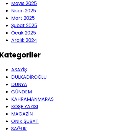
Mayıs 2025
Nisan 2025
Mart 2025
Şubat 2025
Ocak 2025
Aralık 2024
Kategoriler
ASAYİŞ
DULKADİROĞLU
DÜNYA
GÜNDEM
KAHRAMANMARAŞ
KÖŞE YAZISI
MAGAZİN
ONİKİŞUBAT
SAĞLIK