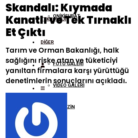
Skandalı: Kıymada
Kanatlı ve Tek Tırnaklı
ONİKİŞUBAT
TEKNOLOJİ
Et Çıktı
DİĞER
Tarım ve Orman Bakanlığı, halk
sağlığını riske atan ve tüketiciyi
FOTO GALERİ
yanıltan firmalara karşı yürüttüğü
denetimlerin sonuçlarını açıkladı.
VİDEO GALERİ
MAGAZİN