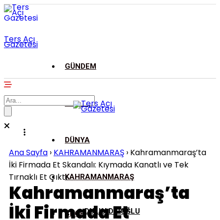
Ters Açı
Gazetesi
GÜNDEM
ASAYİŞ
DÜNYA
Ana Sayfa
›
KAHRAMANMARAŞ
›
Kahramanmaraş’ta
İki Firmada Et Skandalı: Kıymada Kanatlı ve Tek
Tırnaklı Et Çıktı
KAHRAMANMARAŞ
Kahramanmaraş’ta
İki Firmada Et
DULKADİROĞLU
SPOR