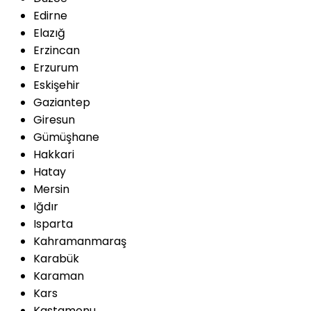
Edirne
Elazığ
Erzincan
Erzurum
Eskişehir
Gaziantep
Giresun
Gümüşhane
Hakkari
Hatay
Mersin
Iğdır
Isparta
Kahramanmaraş
Karabük
Karaman
Kars
Kastamonu