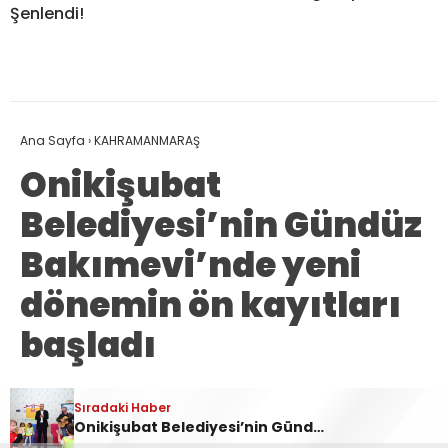
Şenlendi!
Ana Sayfa
›
KAHRAMANMARAŞ
Onikişubat
Belediyesi’nin Gündüz
Bakımevi’nde yeni
dönemin ön kayıtları
başladı
Onikişubat Belediyesi, Başkan Hanifi
Sıradaki Haber
Toptaş’ın öncülüğünde hizmete sunduğu
Onikişubat Belediyesi’nin Gündüz Bakımevi’nde yeni dönemin ön kayıtları başladı