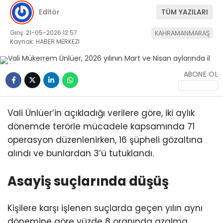
Editör
TÜM YAZILARI
Giriş: 21-05-2026 12:57
KAHRAMANMARAŞ
Kaynak: HABER MERKEZI
ABONE OL
WhatsApp
İhbar Hattı
Vali Ünlüer’in açıkladığı verilere göre, iki aylık
dönemde terörle mücadele kapsamında 71
operasyon düzenlenirken, 16 şüpheli gözaltına
Facebook
alındı ve bunlardan 3’ü tutuklandı.
Asayiş suçlarında düşüş
Instagram
Kişilere karşı işlenen suçlarda geçen yılın aynı
dönemine göre yüzde 8 oranında azalma