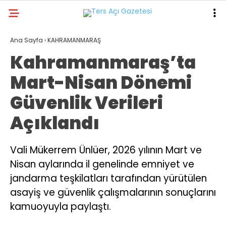
22.6
°
KAHRAMANMARAŞ
Ana Sayfa
›
KAHRAMANMARAŞ
Kahramanmaraş’ta
GALERİ
VİDEO
YAZARLAR
Mart-Nisan Dönemi
GÜNDEM
Güvenlik Verileri
ASAYİŞ
Açıklandı
DÜNYA
KAHRAMANMARAŞ
Vali Mükerrem Ünlüer, 2026 yılının Mart ve
Nisan aylarında il genelinde emniyet ve
SPOR
jandarma teşkilatları tarafından yürütülen
TEKNOLOJİ
asayiş ve güvenlik çalışmalarının sonuçlarını
DİĞER
kamuoyuyla paylaştı.