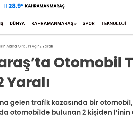
28.9
°
KAHRAMANMARAŞ
İŞ
DÜNYA
KAHRAMANMARAŞ
SPOR
TEKNOLOJİ
Altına Girdi, 1’i Ağır 2 Yaralı
ş’ta Otomobil Tı
 2 Yaralı
len trafik kazasında bir otomobil, se
zada otomobilde bulunan 2 kişiden 1’in