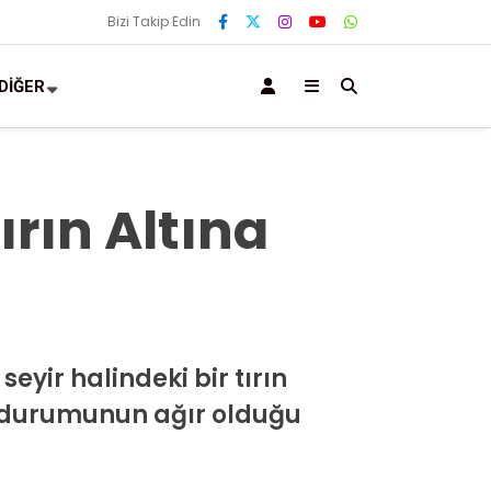
Bizi Takip Edin
DİĞER
rın Altına
yir halindeki bir tırın
in durumunun ağır olduğu