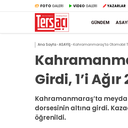
FOTO
GALERİ
VİDEO
GALERİ
YAZARLAR
GÜNDEM
ASAY
Ana Sayfa
›
ASAYİŞ
›
Kahramanmaraş’ta Otomobil Tırın 
Kahramanmara
Girdi, 1’i Ağır
Kahramanmaraş’ta meydana ge
dorsesinin altına girdi. Ka
öğrenildi.