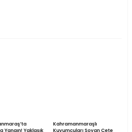
nmaraş’ta
Kahramanmaraşlı
a Yangın! Yaklaşık
Kuyumcuları Soyan Çete