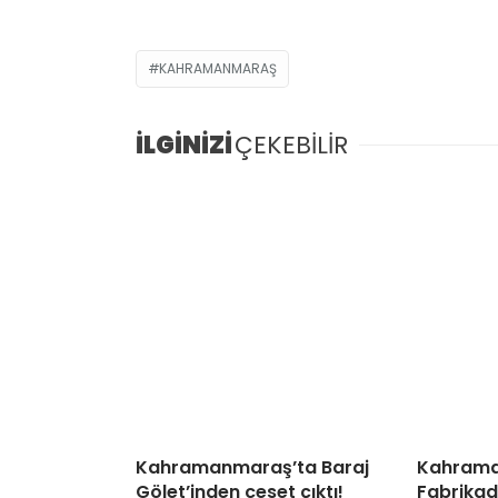
KAHRAMANMARAŞ
İLGİNİZİ
ÇEKEBİLİR
Kahramanmaraş’ta Baraj
Kahrama
Gölet’inden ceset çıktı!
Fabrikad