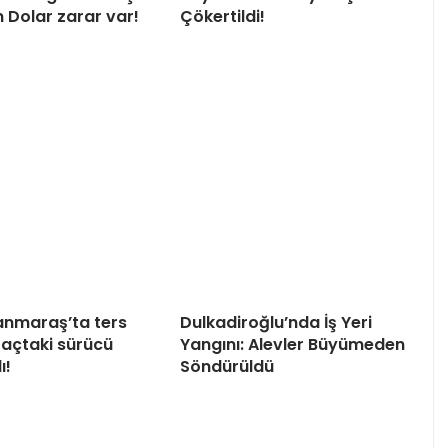
n Dolar zarar var!
Çökertildi!
nmaraş’ta ters
Dulkadiroğlu’nda İş Yeri
açtaki sürücü
Yangını: Alevler Büyümeden
ı!
Söndürüldü