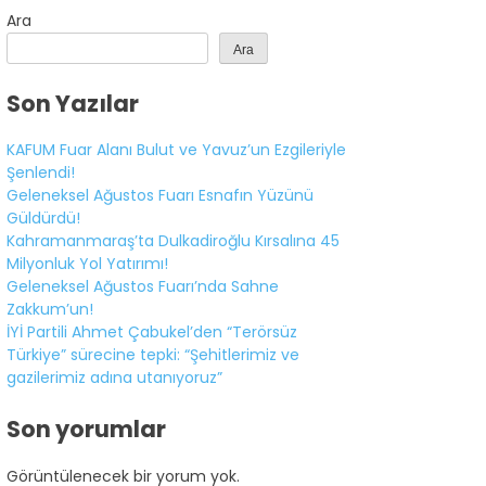
Ara
Ara
Son Yazılar
KAFUM Fuar Alanı Bulut ve Yavuz’un Ezgileriyle
Şenlendi!
Geleneksel Ağustos Fuarı Esnafın Yüzünü
Güldürdü!
Kahramanmaraş’ta Dulkadiroğlu Kırsalına 45
Milyonluk Yol Yatırımı!
Geleneksel Ağustos Fuarı’nda Sahne
Zakkum’un!
İYİ Partili Ahmet Çabukel’den “Terörsüz
Türkiye” sürecine tepki: “Şehitlerimiz ve
gazilerimiz adına utanıyoruz”
WhatsApp
İhbar Hattı
Son yorumlar
Görüntülenecek bir yorum yok.