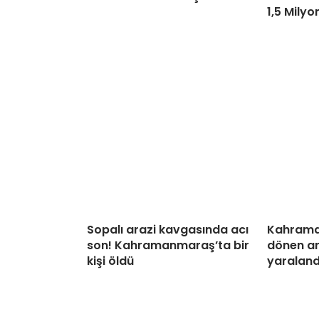
1,5 Milyo
Sopalı arazi kavgasında acı
Kahrama
son! Kahramanmaraş’ta bir
dönen ar
kişi öldü
yaraland