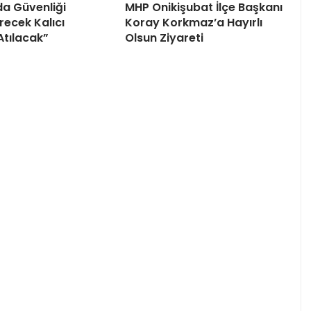
da Güvenliği
MHP Onikişubat İlçe Başkanı
recek Kalıcı
Koray Korkmaz’a Hayırlı
Atılacak”
Olsun Ziyareti