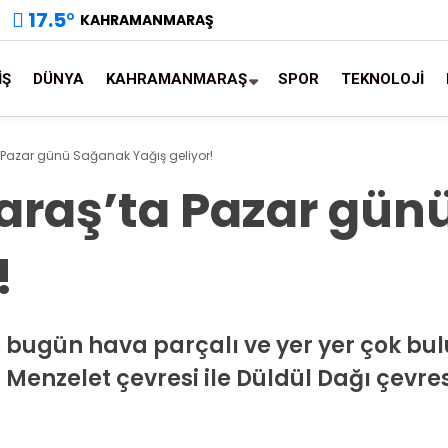
17.5
°
KAHRAMANMARAŞ
İŞ
DÜNYA
KAHRAMANMARAŞ
SPOR
TEKNOLOJİ
azar günü Sağanak Yağış geliyor!
aş’ta Pazar gün
!
gün hava parçalı ve yer yer çok bulu
n, Menzelet çevresi ile Düldül Dağı çevre