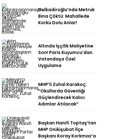
Dulkadiroğlu’nda Metruk
Bina Çöktü: Mahallede
Korku Dolu Anlar!
Altında İşçilik Maliyetine
Son! Paris Kuyumcu’dan
Vatandaşa Özel
Uygulama
MHP’li Zuhal Karakoç:
“Okullarda Güvenliği
Güçlendirecek Kalıcı
Adımlar Atılacak”
Başkan Hanifi Toptaş’tan
MHP Onikişubat İlçe
Başkanı Koray Korkmaz’a