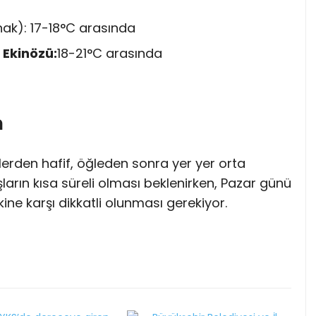
ak): 17-18°C arasında
 Ekinözü:
18-21°C arasında
m
erden hafif, öğleden sonra yer yer orta
arın kısa süreli olması beklenirken, Pazar günü
skine karşı dikkatli olunması gerekiyor.