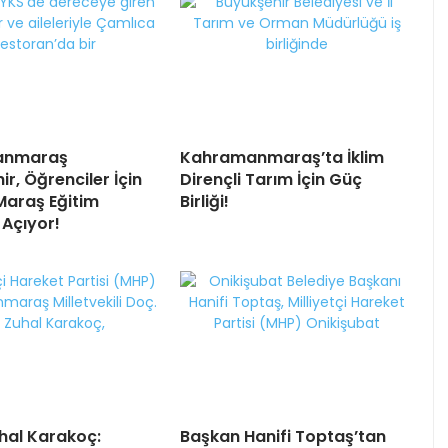
anmaraş
Kahramanmaraş’ta İklim
r, Öğrenciler İçin
Dirençli Tarım İçin Güç
Maraş Eğitim
Birliği!
 Açıyor!
uhal Karakoç:
Başkan Hanifi Toptaş’tan