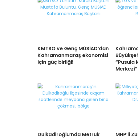
KMTSO ve Genç MÜSİAD’dan
Kahram
Kahramanmaraş ekonomisi
Büyükşehi
için güç birliği!
“Pusula 
Merkezi”
Dulkadiroğlu’nda Metruk
MHP’li Z