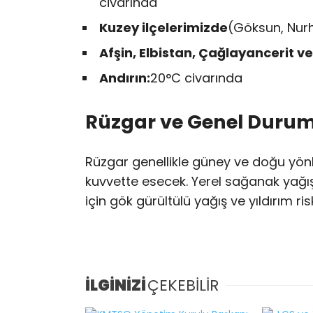
civarında
Kuzey ilçelerimizde
(Göksun, Nurh
Afşin, Elbistan, Çağlayancerit ve
Andırın:
20°C civarında
Rüzgar ve Genel Duru
Rüzgar genellikle güney ve doğu yönl
kuvvette esecek. Yerel sağanak yağışl
için gök gürültülü yağış ve yıldırım ri
İLGİNİZİ
ÇEKEBİLİR