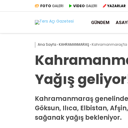
FOTO
GALERİ
VİDEO
GALERİ
YAZARLAR
GÜNDEM
ASAY
Ana Sayfa
›
KAHRAMANMARAŞ
›
Kahramanmaraş’ta P
Kahramanmar
Yağış geliyor
Kahramanmaraş genelinde bu
Göksun, Ilıca, Elbistan, Afşi
sağanak yağış bekleniyor.