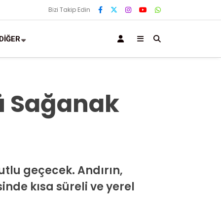
Bizi Takip Edin
DİĞER
ü Sağanak
tlu geçecek. Andırın,
sinde kısa süreli ve yerel