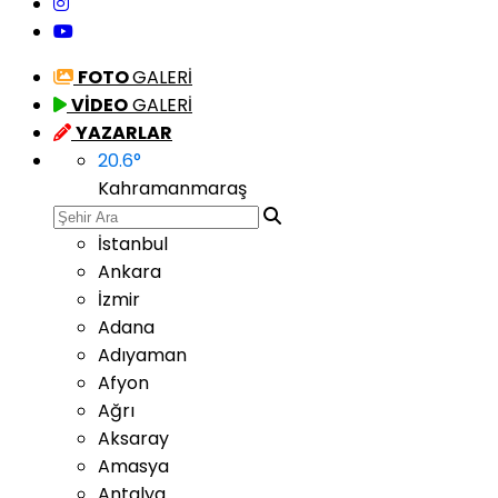
FOTO
GALERİ
VİDEO
GALERİ
YAZARLAR
20.6
°
Kahramanmaraş
İstanbul
Ankara
İzmir
Adana
Adıyaman
Afyon
Ağrı
Aksaray
Amasya
Antalya