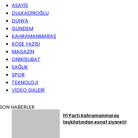
ASAYİŞ
DULKADİROĞLU
DÜNYA
GÜNDEM
KAHRAMANMARAŞ
KÖŞE YAZISI
MAGAZİN
ONİKİŞUBAT
SAĞLIK
SPOR
TEKNOLOJİ
VİDEO GALERİ
SON HABERLER
İYİ Parti Kahramanmaraş
teşkilatından esnaf ziyareti!