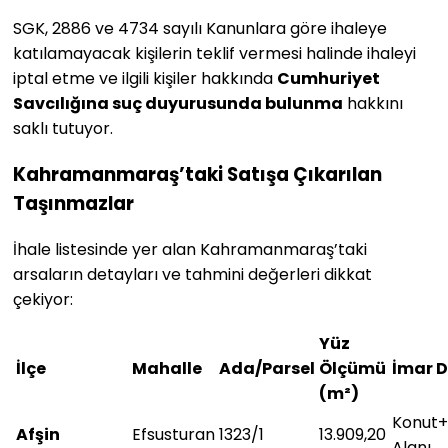
SGK, 2886 ve 4734 sayılı Kanunlara göre ihaleye
katılamayacak kişilerin teklif vermesi halinde ihaleyi
iptal etme ve ilgili kişiler hakkında
Cumhuriyet
Savcılığına suç duyurusunda bulunma
hakkını
saklı tutuyor.
Kahramanmaraş’taki Satışa Çıkarılan
Taşınmazlar
İhale listesinde yer alan Kahramanmaraş’taki
arsaların detayları ve tahmini değerleri dikkat
çekiyor:
Yüz
İlçe
Mahalle
Ada/Parsel
Ölçümü
İmar 
(m²)
Konut+
Afşin
Efsusturan
1323/1
13.909,20
Alanı