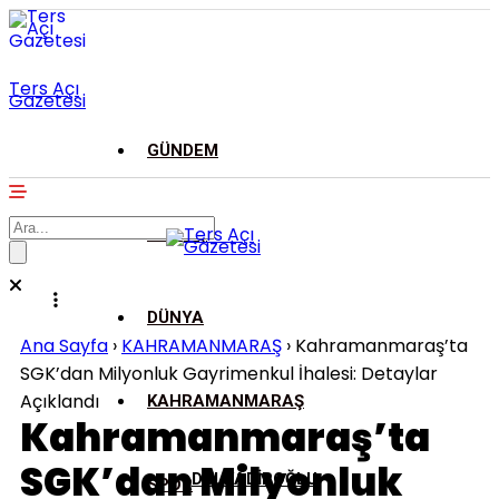
Ters Açı
Gazetesi
GÜNDEM
ASAYİŞ
DÜNYA
Ana Sayfa
›
KAHRAMANMARAŞ
›
Kahramanmaraş’ta
SGK’dan Milyonluk Gayrimenkul İhalesi: Detaylar
Açıklandı
KAHRAMANMARAŞ
Kahramanmaraş’ta
SGK’dan Milyonluk
DULKADİROĞLU
SPOR