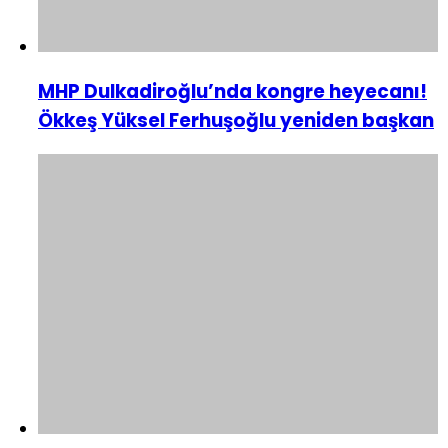
MHP Dulkadiroğlu’nda kongre heyecanı!
Ökkeş Yüksel Ferhuşoğlu yeniden başkan