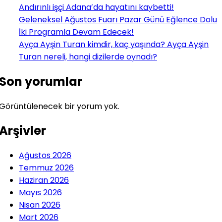
Andırınlı işçi Adana’da hayatını kaybetti!
Geleneksel Ağustos Fuarı Pazar Günü Eğlence Dolu
İki Programla Devam Edecek!
Ayça Ayşin Turan kimdir, kaç yaşında? Ayça Ayşin
Turan nereli, hangi dizilerde oynadı?
Son yorumlar
Görüntülenecek bir yorum yok.
Arşivler
Ağustos 2026
Temmuz 2026
Haziran 2026
Mayıs 2026
Nisan 2026
Mart 2026