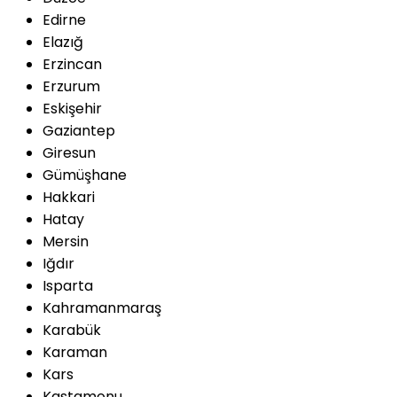
Edirne
Elazığ
Erzincan
Erzurum
Eskişehir
Gaziantep
Giresun
Gümüşhane
Hakkari
Hatay
Mersin
Iğdır
Isparta
Kahramanmaraş
Karabük
Karaman
Kars
Kastamonu