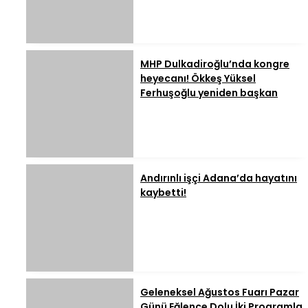
MHP Dulkadiroğlu’nda kongre
heyecanı! Ökkeş Yüksel
Ferhuşoğlu yeniden başkan
Andırınlı işçi Adana’da hayatını
kaybetti!
Geleneksel Ağustos Fuarı Pazar
Günü Eğlence Dolu İki Programla