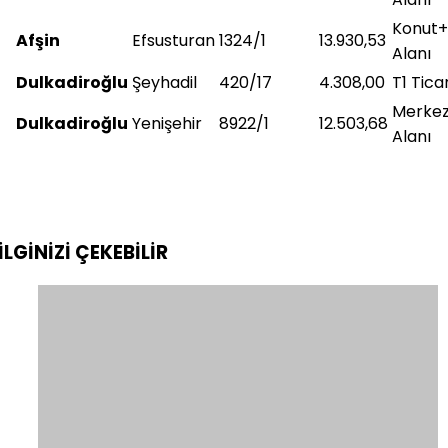
Konut+
Afşin
Efsusturan
1324/1
13.930,53
Alanı
Dulkadiroğlu
Şeyhadil
420/17
4.308,00
T1 Tica
Merkezi
Dulkadiroğlu
Yenişehir
8922/1
12.503,68
Alanı
İLGİNİZİ
ÇEKEBİLİR