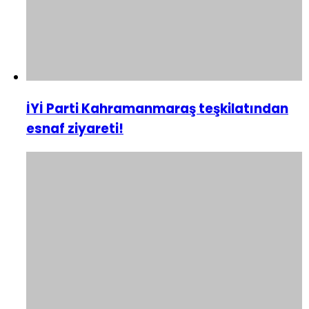
İYİ Parti Kahramanmaraş teşkilatından
esnaf ziyareti!