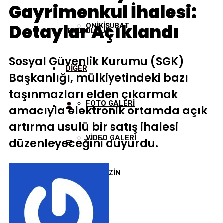
Gayrimenkul İhalesi:
Detaylar Açıklandı
ONİKİŞUBAT
TEKNOLOJİ
Sosyal Güvenlik Kurumu (SGK)
DİĞER
Başkanlığı, mülkiyetindeki bazı
taşınmazları elden çıkarmak
FOTO GALERİ
amacıyla elektronik ortamda açık
artırma usulü bir satış ihalesi
VİDEO GALERİ
düzenleyeceğini duyurdu.
MAGAZİN