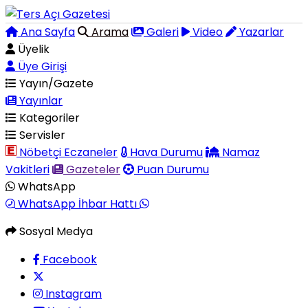
Ana Sayfa
Arama
Galeri
Video
Yazarlar
Üyelik
Üye Girişi
Yayın/Gazete
Yayınlar
Kategoriler
Servisler
Nöbetçi Eczaneler
Hava Durumu
Namaz
Vakitleri
Gazeteler
Puan Durumu
WhatsApp
WhatsApp İhbar Hattı
Sosyal Medya
Facebook
Instagram