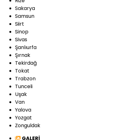
Rize
Sakarya
Samsun
Siirt
Sinop
Sivas
Şanlıurfa
Şırnak
Tekirdağ
Tokat
Trabzon
Tunceli
Uşak
Van
Yalova
Yozgat
Zonguldak
GALERİ