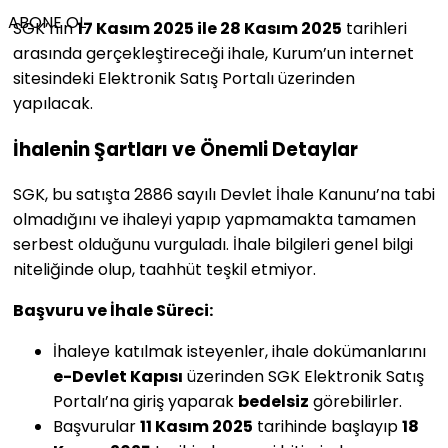
ABONE OL
SGK’nın
17 Kasım 2025 ile 28 Kasım 2025
tarihleri
arasında gerçekleştireceği ihale, Kurum’un internet
sitesindeki Elektronik Satış Portalı üzerinden
yapılacak.
İhalenin Şartları ve Önemli Detaylar
SGK, bu satışta 2886 sayılı Devlet İhale Kanunu’na tabi
olmadığını ve ihaleyi yapıp yapmamakta tamamen
serbest olduğunu vurguladı. İhale bilgileri genel bilgi
niteliğinde olup, taahhüt teşkil etmiyor.
Başvuru ve İhale Süreci:
İhaleye katılmak isteyenler, ihale dokümanlarını
e-Devlet Kapısı
üzerinden SGK Elektronik Satış
Portalı’na giriş yaparak
bedelsiz
görebilirler.
Başvurular
11 Kasım 2025
tarihinde başlayıp
18