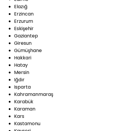
Elazığ
Erzincan
Erzurum
Eskişehir
Gaziantep
Giresun
Gümüşhane
Hakkari
Hatay
Mersin
Iğdır
Isparta
Kahramanmaraş
Karabük
Karaman
Kars
Kastamonu
Kayseri