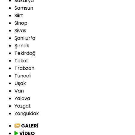
Sakarya
Samsun
Siirt
Sinop
Sivas
Şanlıurfa
Şırnak
Tekirdağ
Tokat
Trabzon
Tunceli
Uşak
Van
Yalova
Yozgat
Zonguldak
GALERİ
VİDEO