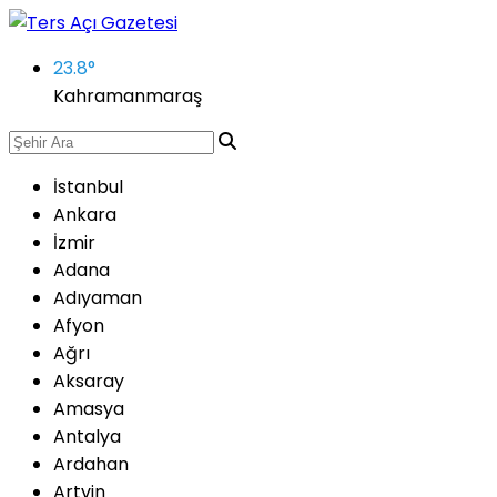
23.8
°
Kahramanmaraş
İstanbul
Ankara
İzmir
Adana
Adıyaman
Afyon
Ağrı
Aksaray
Amasya
Antalya
Ardahan
Artvin