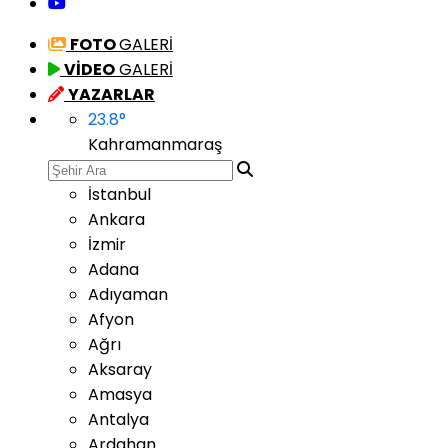
FOTO
GALERİ
VİDEO
GALERİ
YAZARLAR
23.8
°
Kahramanmaraş
İstanbul
Ankara
İzmir
Adana
Adıyaman
Afyon
Ağrı
Aksaray
Amasya
Antalya
Ardahan