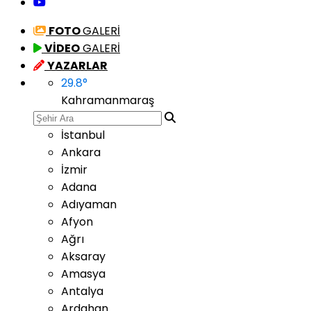
FOTO
GALERİ
VİDEO
GALERİ
YAZARLAR
29.8
°
Kahramanmaraş
İstanbul
Ankara
İzmir
Adana
Adıyaman
Afyon
Ağrı
Aksaray
Amasya
Antalya
Ardahan