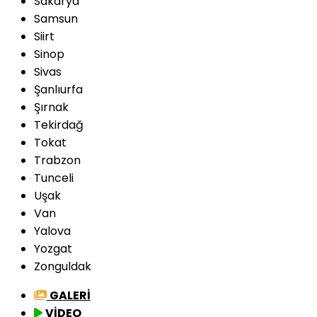
Sakarya
Samsun
Siirt
Sinop
Sivas
Şanlıurfa
Şırnak
Tekirdağ
Tokat
Trabzon
Tunceli
Uşak
Van
Yalova
Yozgat
Zonguldak
GALERİ
VİDEO