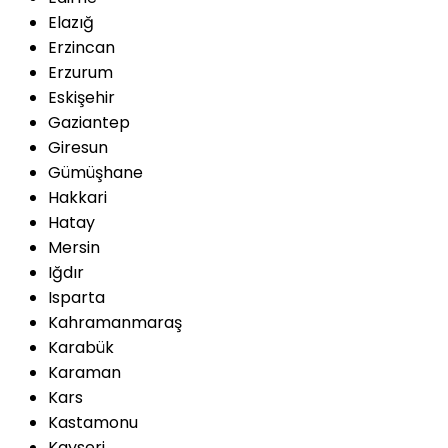
Elazığ
Erzincan
Erzurum
Eskişehir
Gaziantep
Giresun
Gümüşhane
Hakkari
Hatay
Mersin
Iğdır
Isparta
Kahramanmaraş
Karabük
Karaman
Kars
Kastamonu
Kayseri