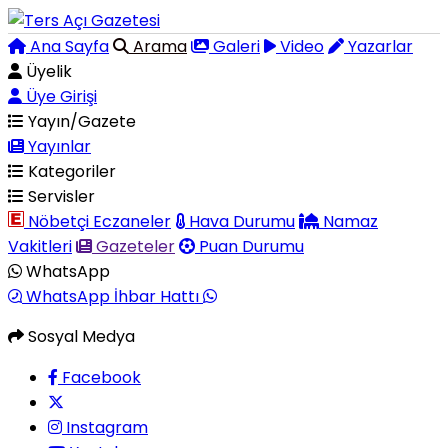
Ana Sayfa
Arama
Galeri
Video
Yazarlar
Üyelik
Üye Girişi
Yayın/Gazete
Yayınlar
Kategoriler
Servisler
Nöbetçi Eczaneler
Hava Durumu
Namaz
Vakitleri
Gazeteler
Puan Durumu
WhatsApp
WhatsApp İhbar Hattı
Sosyal Medya
Facebook
Instagram