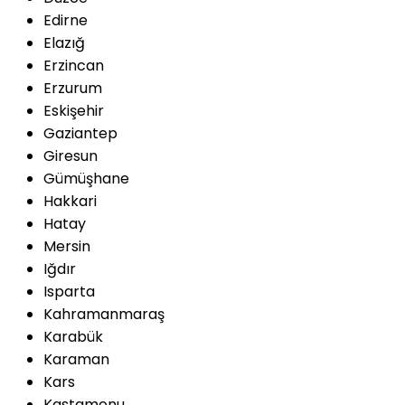
Edirne
Elazığ
Erzincan
Erzurum
Eskişehir
Gaziantep
Giresun
Gümüşhane
Hakkari
Hatay
Mersin
Iğdır
Isparta
Kahramanmaraş
Karabük
Karaman
Kars
Kastamonu