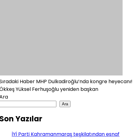
Sıradaki Haber
MHP Dulkadiroğlu’nda kongre heyecanı!
Ökkeş Yüksel Ferhuşoğlu yeniden başkan
Ara
Ara
Son Yazılar
İYİ Parti Kahramanmaraş teşkilatından esnaf