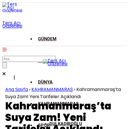
Ters Açı
Gazetesi
GÜNDEM
ASAYİŞ
DÜNYA
Ana Sayfa
›
KAHRAMANMARAŞ
›
Kahramanmaraş’ta
Suya Zam! Yeni Tarifeler Açıklandı
Kahramanmaraş’ta
KAHRAMANMARAŞ
Suya Zam! Yeni
DULKADİROĞLU
SPOR