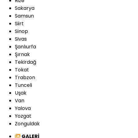
Rize
Sakarya
Samsun
Siirt
Sinop
Sivas
Şanlıurfa
Şırnak
Tekirdağ
Tokat
Trabzon
Tunceli
Uşak
Van
Yalova
Yozgat
Zonguldak
GALERİ