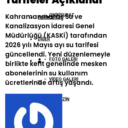
Tarifeler Açıklandı
Kahramanmaraş Su ve
ONİKİŞUBAT
TEKNOLOJİ
Kanalizasyon İdaresi Genel
Müdürlüğü (KASKİ) tarafından
DİĞER
2026 yılı Mayıs ayı su tarifesi
güncellendi. Yeni düzenlemeyle
FOTO GALERİ
birlikte kent genelinde mesken
abonelerinin su kullanım
VİDEO GALERİ
ücretlerinde artış yaşandı.
MAGAZİN