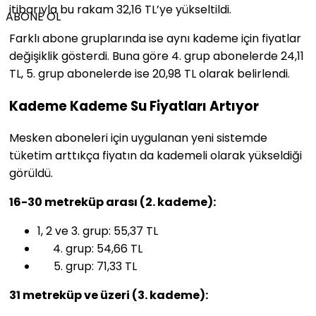
itibarıyla bu rakam 32,16 TL’ye yükseltildi.
ABONE OL
Farklı abone gruplarında ise aynı kademe için fiyatlar
değişiklik gösterdi. Buna göre 4. grup abonelerde 24,11
TL, 5. grup abonelerde ise 20,98 TL olarak belirlendi.
Kademe Kademe Su Fiyatları Artıyor
Mesken aboneleri için uygulanan yeni sistemde
tüketim arttıkça fiyatın da kademeli olarak yükseldiği
görüldü.
16-30 metreküp arası (2. kademe):
1, 2 ve 3. grup: 55,37 TL
grup: 54,66 TL
grup: 71,33 TL
31 metreküp ve üzeri (3. kademe):