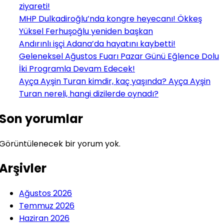
ziyareti!
MHP Dulkadiroğlu’nda kongre heyecanı! Ökkeş
Yüksel Ferhuşoğlu yeniden başkan
Andırınlı işçi Adana’da hayatını kaybetti!
Geleneksel Ağustos Fuarı Pazar Günü Eğlence Dolu
İki Programla Devam Edecek!
Ayça Ayşin Turan kimdir, kaç yaşında? Ayça Ayşin
Turan nereli, hangi dizilerde oynadı?
Son yorumlar
Görüntülenecek bir yorum yok.
Arşivler
Ağustos 2026
Temmuz 2026
Haziran 2026