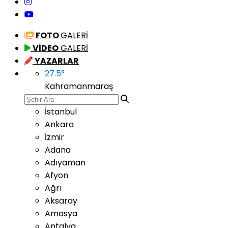
FOTO
GALERİ
VİDEO
GALERİ
YAZARLAR
27.5
°
Kahramanmaraş
İstanbul
Ankara
İzmir
Adana
Adıyaman
Afyon
Ağrı
Aksaray
Amasya
Antalya