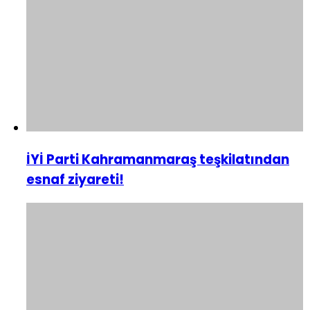
İYİ Parti Kahramanmaraş teşkilatından
esnaf ziyareti!