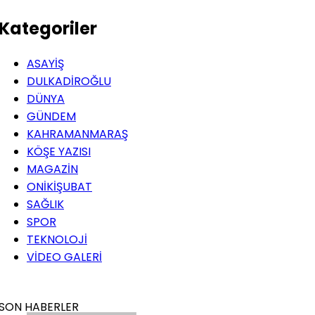
Kategoriler
ASAYİŞ
DULKADİROĞLU
DÜNYA
GÜNDEM
KAHRAMANMARAŞ
KÖŞE YAZISI
MAGAZİN
ONİKİŞUBAT
SAĞLIK
SPOR
TEKNOLOJİ
VİDEO GALERİ
SON HABERLER