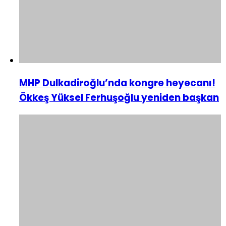
MHP Dulkadiroğlu’nda kongre heyecanı!
Ökkeş Yüksel Ferhuşoğlu yeniden başkan