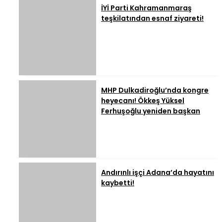
İYİ Parti Kahramanmaraş
teşkilatından esnaf ziyareti!
MHP Dulkadiroğlu’nda kongre
heyecanı! Ökkeş Yüksel
Ferhuşoğlu yeniden başkan
Andırınlı işçi Adana’da hayatını
kaybetti!