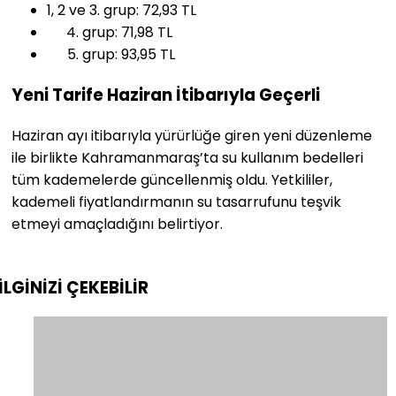
1, 2 ve 3. grup: 72,93 TL
grup: 71,98 TL
grup: 93,95 TL
Yeni Tarife Haziran İtibarıyla Geçerli
Haziran ayı itibarıyla yürürlüğe giren yeni düzenleme
ile birlikte Kahramanmaraş’ta su kullanım bedelleri
tüm kademelerde güncellenmiş oldu. Yetkililer,
kademeli fiyatlandırmanın su tasarrufunu teşvik
etmeyi amaçladığını belirtiyor.
İLGİNİZİ
ÇEKEBİLİR