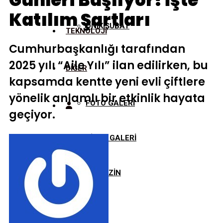
Günleri Başlıyor! İşte
Katılım Şartları
ONİKİŞUBAT
TEKNOLOJİ
Cumhurbaşkanlığı tarafından
2025 yılı “Aile Yılı” ilan edilirken, bu
DİĞER
kapsamda kentte yeni evli çiftlere
yönelik anlamlı bir etkinlik hayata
FOTO GALERİ
geçiyor.
VİDEO GALERİ
MAGAZİN