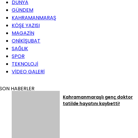
DÜNYA
GÜNDEM
KAHRAMANMARAŞ
KÖŞE YAZISI
MAGAZİN
ONİKİŞUBAT
SAĞLIK
SPOR
TEKNOLOJİ
VİDEO GALERİ
SON HABERLER
Kahramanmaraşlı genç doktor
tatilde hayatını kaybetti!