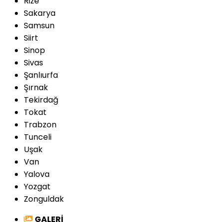
Rize
Sakarya
Samsun
Siirt
Sinop
Sivas
Şanlıurfa
Şırnak
Tekirdağ
Tokat
Trabzon
Tunceli
Uşak
Van
Yalova
Yozgat
Zonguldak
GALERİ