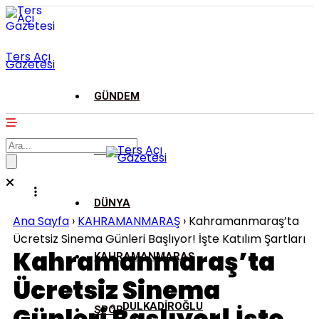
Ters Açı
Gazetesi
GÜNDEM
ASAYİŞ
DÜNYA
Ana Sayfa
›
KAHRAMANMARAŞ
›
Kahramanmaraş’ta
Ücretsiz Sinema Günleri Başlıyor! İşte Katılım Şartları
Kahramanmaraş’ta
KAHRAMANMARAŞ
Ücretsiz Sinema
DULKADİROĞLU
SPOR