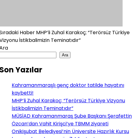
Sıradaki Haber
MHP’li Zuhal Karakoç; “Terörsüz Türkiye
Vizyonu İstikbalimizin Teminatıdır”
Ara
Ara
Son Yazılar
Kahramanmaraşlı genç doktor tatilde hayatını
kaybetti!
MHP’li Zuhal Karakoç; “Terörsüz Türkiye Vizyonu
İstikbalimizin Teminatıdır”
MÜSİAD Kahramanmaraş Şube Başkanı Şerafettin
Özcan’dan Vahit Kirişci’ye TBMM ziyareti
Onikişubat Belediyesi’nin Üniversite Hazırlık Kursu