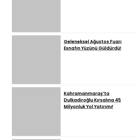
Geleneksel Ağustos Fuarı
Esnafın Yüzünü Güldürdü!
Kahramanmaraş’ta
Dulkadiroğlu Kırsalına 45
Milyonluk Yol Yatırımı!