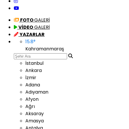
FOTO
GALERİ
VİDEO
GALERİ
YAZARLAR
15.8
°
Kahramanmaraş
İstanbul
Ankara
İzmir
Adana
Adıyaman
Afyon
Ağrı
Aksaray
Amasya
Antalya