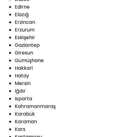
Edirne
Elazığ
Erzincan
Erzurum
Eskişehir
Gaziantep
Giresun
Gümüşhane
Hakkari
Hatay
Mersin
Iğdır
Isparta
Kahramanmaraş
Karabük
Karaman
Kars
Kastamonu