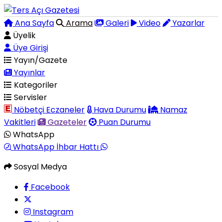
Ana Sayfa
Arama
Galeri
Video
Yazarlar
Üyelik
Üye Girişi
Yayın/Gazete
Yayınlar
Kategoriler
Servisler
Nöbetçi Eczaneler
Hava Durumu
Namaz
Vakitleri
Gazeteler
Puan Durumu
WhatsApp
WhatsApp İhbar Hattı
Sosyal Medya
Facebook
Instagram