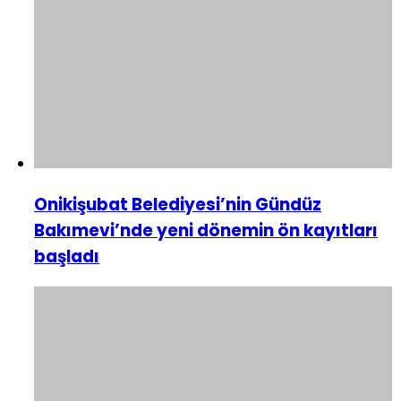
Onikişubat Belediyesi’nin Gündüz
Bakımevi’nde yeni dönemin ön kayıtları
başladı