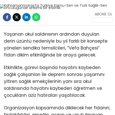
ABONE OL
Yaşanan okul saldırısının ardından duyulan
derin üzüntü nedeniyle bu yıl farklı bir konsepte
WhatsApp
İhbar Hattı
yönelen sendika temsilcileri, “Vefa Bahçesi”
fidan dikim etkinliğinde bir araya gelecek.
Etkinlikte, görevi başında hayatını kaybeden
Facebook
sağlık çalışanları ile deprem sonrası yaşamını
yitiren sağlık emekçilerinin yanı sıra okul
saldırısında hayatını kaybeden öğretmen ve
çocukların aziz hatıraları yaşatılacak.
Instagram
Organizasyon kapsamında dikilecek her fidanın;
fedakârlığın, emeğin, acının ve unutulmayan