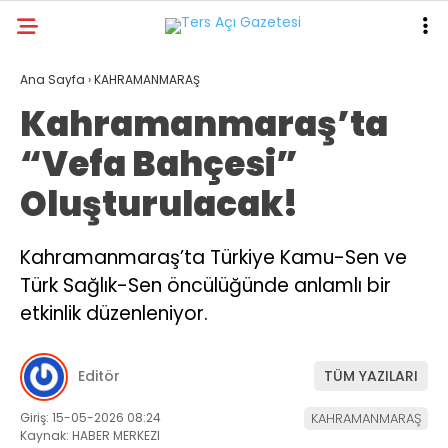
25.9
°
KAHRAMANMARAŞ
Ana Sayfa
›
KAHRAMANMARAŞ
Kahramanmaraş’ta
GALERİ
VİDEO
YAZARLAR
“Vefa Bahçesi”
GÜNDEM
Oluşturulacak!
ASAYİŞ
DÜNYA
Kahramanmaraş’ta Türkiye Kamu-Sen ve
Türk Sağlık-Sen öncülüğünde anlamlı bir
KAHRAMANMARAŞ
etkinlik düzenleniyor.
SPOR
TEKNOLOJİ
Editör
TÜM YAZILARI
DİĞER
Giriş: 15-05-2026 08:24
KAHRAMANMARAŞ
Kaynak: HABER MERKEZI