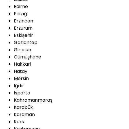
Edirne
Elazığ
Erzincan
Erzurum
Eskişehir
Gaziantep
Giresun
Gümüşhane
Hakkari
Hatay
Mersin
Iğdır
Isparta
Kahramanmaraş
Karabük
Karaman
Kars
Kastamonu