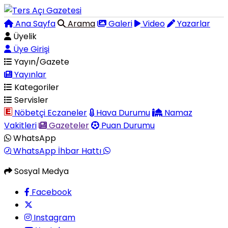
Ana Sayfa
Arama
Galeri
Video
Yazarlar
Üyelik
Üye Girişi
Yayın/Gazete
Yayınlar
Kategoriler
Servisler
Nöbetçi Eczaneler
Hava Durumu
Namaz
Vakitleri
Gazeteler
Puan Durumu
WhatsApp
WhatsApp İhbar Hattı
Sosyal Medya
Facebook
Instagram