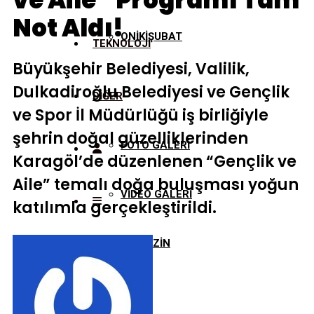
ve Aile” Programı Tam
Not Aldı!
ONİKİŞUBAT
TEKNOLOJİ
Büyükşehir Belediyesi, Valilik,
Dulkadiroğlu Belediyesi ve Gençlik
DİĞER
ve Spor İl Müdürlüğü iş birliğiyle
şehrin doğal güzelliklerinden
FOTO GALERİ
Karagöl’de düzenlenen “Gençlik ve
Aile” temalı doğa buluşması yoğun
VİDEO GALERİ
katılımla gerçekleştirildi.
MAGAZİN