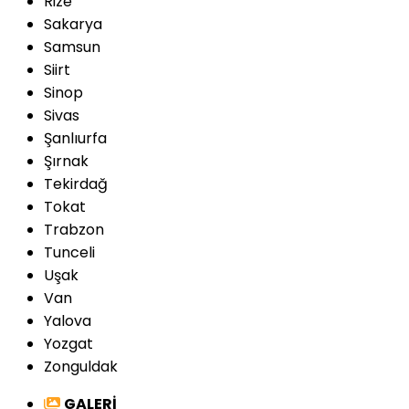
Rize
Sakarya
Samsun
Siirt
Sinop
Sivas
Şanlıurfa
Şırnak
Tekirdağ
Tokat
Trabzon
Tunceli
Uşak
Van
Yalova
Yozgat
Zonguldak
GALERİ