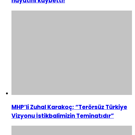
hayatını kaybetti!
MHP’li Zuhal Karakoç; “Terörsüz Türkiye
Vizyonu İstikbalimizin Teminatıdır”