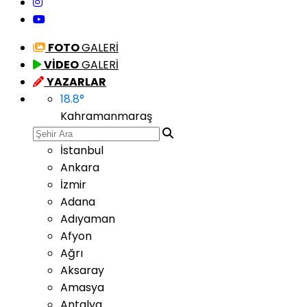
FOTO
GALERİ
VİDEO
GALERİ
YAZARLAR
18.8
°
Kahramanmaraş
İstanbul
Ankara
İzmir
Adana
Adıyaman
Afyon
Ağrı
Aksaray
Amasya
Antalya