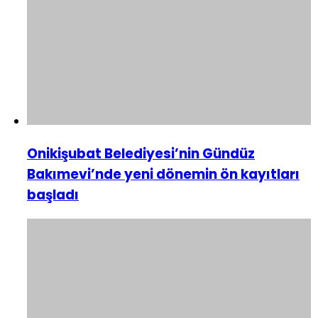
Onikişubat Belediyesi’nin Gündüz
Bakımevi’nde yeni dönemin ön kayıtları
başladı