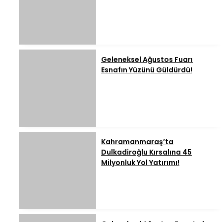
Geleneksel Ağustos Fuarı
Esnafın Yüzünü Güldürdü!
Kahramanmaraş’ta
Dulkadiroğlu Kırsalına 45
Milyonluk Yol Yatırımı!