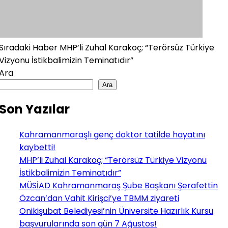
Sıradaki Haber
MHP’li Zuhal Karakoç; “Terörsüz Türkiye
Vizyonu İstikbalimizin Teminatıdır”
Ara
Ara
Son Yazılar
Kahramanmaraşlı genç doktor tatilde hayatını
kaybetti!
MHP’li Zuhal Karakoç; “Terörsüz Türkiye Vizyonu
İstikbalimizin Teminatıdır”
MÜSİAD Kahramanmaraş Şube Başkanı Şerafettin
Özcan’dan Vahit Kirişci’ye TBMM ziyareti
Onikişubat Belediyesi’nin Üniversite Hazırlık Kursu
başvurularında son gün 7 Ağustos!