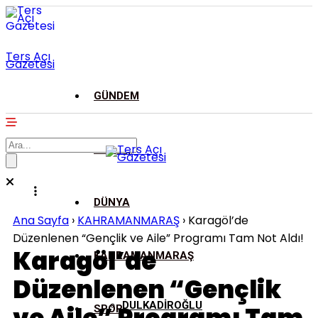
Ters Açı
Gazetesi
GÜNDEM
ASAYİŞ
DÜNYA
Ana Sayfa
›
KAHRAMANMARAŞ
›
Karagöl’de
Düzenlenen “Gençlik ve Aile” Programı Tam Not Aldı!
Karagöl’de
KAHRAMANMARAŞ
Düzenlenen “Gençlik
DULKADİROĞLU
SPOR