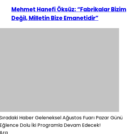
Mehmet Hanefi Öksüz: “Fabrikalar Bizim
Değil, Milletin Bize Emanetidir”
Sıradaki Haber
Geleneksel Ağustos Fuarı Pazar Günü
Eğlence Dolu İki Programla Devam Edecek!
Ara