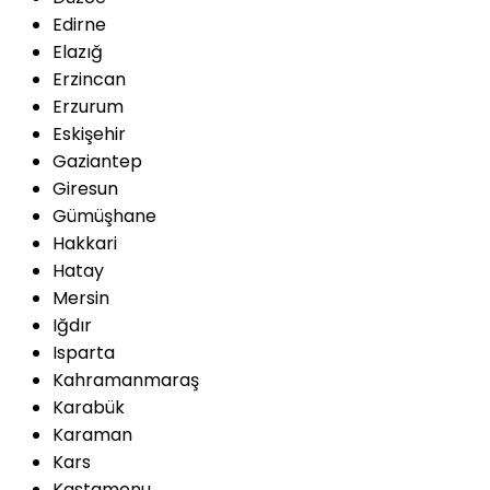
Edirne
Elazığ
Erzincan
Erzurum
Eskişehir
Gaziantep
Giresun
Gümüşhane
Hakkari
Hatay
Mersin
Iğdır
Isparta
Kahramanmaraş
Karabük
Karaman
Kars
Kastamonu