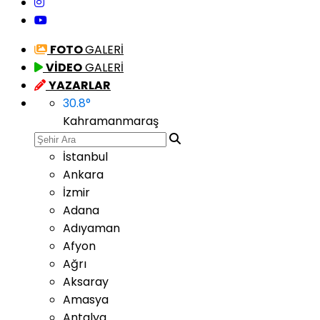
FOTO
GALERİ
VİDEO
GALERİ
YAZARLAR
30.8
°
Kahramanmaraş
İstanbul
Ankara
İzmir
Adana
Adıyaman
Afyon
Ağrı
Aksaray
Amasya
Antalya