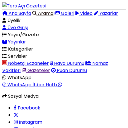
Ana Sayfa
Arama
Galeri
Video
Yazarlar
Üyelik
Üye Girişi
Yayın/Gazete
Yayınlar
Kategoriler
Servisler
Nöbetçi Eczaneler
Hava Durumu
Namaz
Vakitleri
Gazeteler
Puan Durumu
WhatsApp
WhatsApp İhbar Hattı
Sosyal Medya
Facebook
Instagram