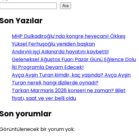
Ara
Son Yazılar
MHP Dulkadiroğlu’nda kongre heyecanı! Ökkeş
Yüksel Ferhuşoğlu yeniden başkan
Andırınlı işçi Adana’da hayatını kaybetti!
Geleneksel Ağustos Fuarı Pazar Günü Eğlence Dolu
İki Programla Devam Edecek!
Ayça Ayşin Turan kimdir, kaç yaşında? Ayça Ayşin
Turan nereli, hangi dizilerde oynadı?
Tarkan Marmaris 2026 konseri ne zaman? Bilet
fiyatı, saat ve yer belli oldu
Son yorumlar
Görüntülenecek bir yorum yok.