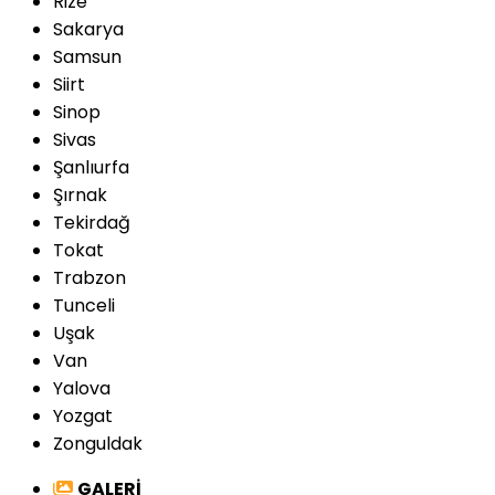
Rize
Sakarya
Samsun
Siirt
Sinop
Sivas
Şanlıurfa
Şırnak
Tekirdağ
Tokat
Trabzon
Tunceli
Uşak
Van
Yalova
Yozgat
Zonguldak
GALERİ