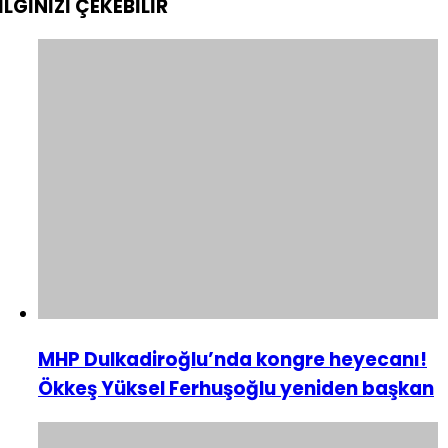
İLGİNİZİ
ÇEKEBİLİR
MHP Dulkadiroğlu’nda kongre heyecanı!
Ökkeş Yüksel Ferhuşoğlu yeniden başkan