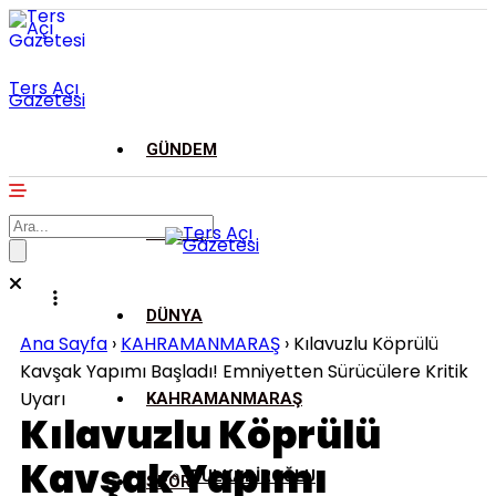
Ters Açı
Gazetesi
GÜNDEM
ASAYİŞ
DÜNYA
Ana Sayfa
›
KAHRAMANMARAŞ
›
Kılavuzlu Köprülü
Kavşak Yapımı Başladı! Emniyetten Sürücülere Kritik
Uyarı
KAHRAMANMARAŞ
Kılavuzlu Köprülü
Kavşak Yapımı
DULKADİROĞLU
SPOR