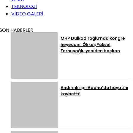
TEKNOLOJİ
VİDEO GALERİ
SON HABERLER
MHP Dulkadiroğlu’nda kongre
heyecanı! Ökkeş Yüksel
Ferhuşoğlu yeniden başkan
Andırınlı işçi Adana’da hayatını
kaybetti!