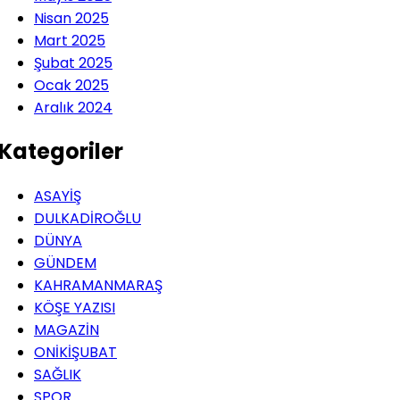
Nisan 2025
Mart 2025
Şubat 2025
Ocak 2025
Aralık 2024
Kategoriler
ASAYİŞ
DULKADİROĞLU
DÜNYA
GÜNDEM
KAHRAMANMARAŞ
KÖŞE YAZISI
MAGAZİN
ONİKİŞUBAT
SAĞLIK
SPOR