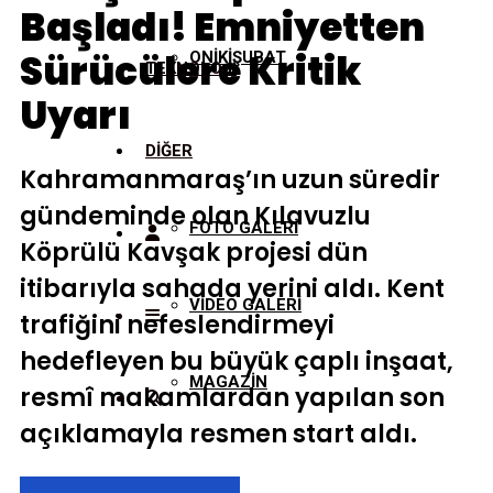
Başladı! Emniyetten
Sürücülere Kritik
ONİKİŞUBAT
TEKNOLOJİ
Uyarı
DİĞER
Kahramanmaraş’ın uzun süredir
gündeminde olan Kılavuzlu
FOTO GALERİ
Köprülü Kavşak projesi dün
itibarıyla sahada yerini aldı. Kent
VİDEO GALERİ
trafiğini nefeslendirmeyi
hedefleyen bu büyük çaplı inşaat,
MAGAZİN
resmî makamlardan yapılan son
açıklamayla resmen start aldı.