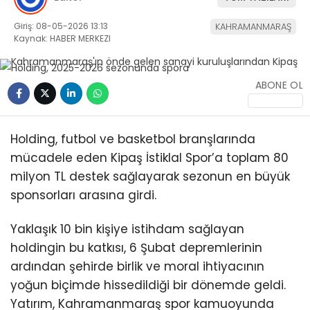
Giriş: 08-05-2026 13:13
KAHRAMANMARAŞ
Kaynak: HABER MERKEZI
ABONE OL
WhatsApp
İhbar Hattı
Holding, futbol ve basketbol branşlarında
mücadele eden Kipaş İstiklal Spor’a toplam 80
milyon TL destek sağlayarak sezonun en büyük
sponsorları arasına girdi.
Facebook
Yaklaşık 10 bin kişiye istihdam sağlayan
holdingin bu katkısı, 6 Şubat depremlerinin
ardından şehirde birlik ve moral ihtiyacının
Instagram
yoğun biçimde hissedildiği bir dönemde geldi.
Yatırım, Kahramanmaraş spor kamuoyunda