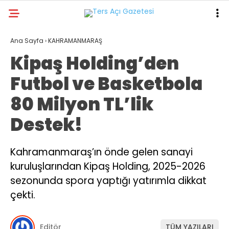
27.5
°
KAHRAMANMARAŞ
Ana Sayfa
›
KAHRAMANMARAŞ
Kipaş Holding’den
GALERİ
VİDEO
YAZARLAR
Futbol ve Basketbola
GÜNDEM
80 Milyon TL’lik
ASAYİŞ
Destek!
DÜNYA
KAHRAMANMARAŞ
Kahramanmaraş’ın önde gelen sanayi
kuruluşlarından Kipaş Holding, 2025-2026
SPOR
sezonunda spora yaptığı yatırımla dikkat
TEKNOLOJİ
çekti.
DİĞER
Editör
TÜM YAZILARI