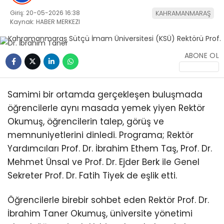
Giriş: 20-05-2026 16:38
KAHRAMANMARAŞ
Kaynak: HABER MERKEZI
ABONE OL
WhatsApp
İhbar Hattı
Samimi bir ortamda gerçekleşen buluşmada
öğrencilerle aynı masada yemek yiyen Rektör
Okumuş, öğrencilerin talep, görüş ve
memnuniyetlerini dinledi. Programa; Rektör
Facebook
Yardımcıları Prof. Dr. İbrahim Ethem Taş, Prof. Dr.
Mehmet Ünsal ve Prof. Dr. Ejder Berk ile Genel
Sekreter Prof. Dr. Fatih Tiyek de eşlik etti.
Instagram
Öğrencilerle birebir sohbet eden Rektör Prof. Dr.
İbrahim Taner Okumuş, üniversite yönetimi