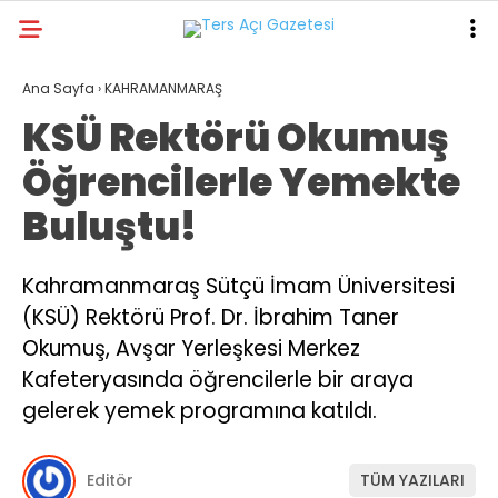
19.8
°
KAHRAMANMARAŞ
Ana Sayfa
›
KAHRAMANMARAŞ
KSÜ Rektörü Okumuş
GALERİ
VİDEO
YAZARLAR
Öğrencilerle Yemekte
GÜNDEM
Buluştu!
ASAYİŞ
DÜNYA
Kahramanmaraş Sütçü İmam Üniversitesi
(KSÜ) Rektörü Prof. Dr. İbrahim Taner
KAHRAMANMARAŞ
Okumuş, Avşar Yerleşkesi Merkez
SPOR
Kafeteryasında öğrencilerle bir araya
TEKNOLOJİ
gelerek yemek programına katıldı.
DİĞER
Editör
TÜM YAZILARI