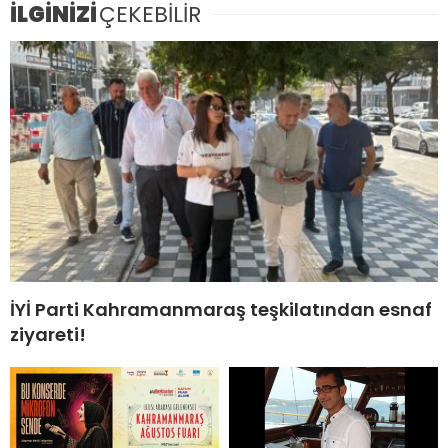
İLGİNİZİ
ÇEKEBİLİR
İYİ Parti Kahramanmaraş teşkilatından esnaf
ziyareti!