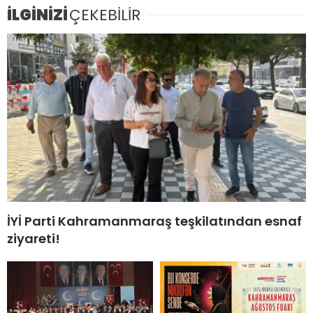
İLGİNİZİ
ÇEKEBİLİR
İYİ Parti Kahramanmaraş teşkilatından esnaf
ziyareti!