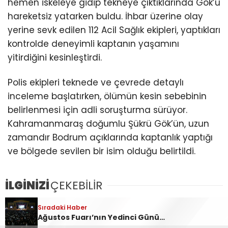
hemen iskeleye gidip tekneye çıktıklarında Gök’ü
hareketsiz yatarken buldu. İhbar üzerine olay
yerine sevk edilen 112 Acil Sağlık ekipleri, yaptıkları
kontrolde deneyimli kaptanın yaşamını
yitirdiğini kesinleştirdi.
Polis ekipleri teknede ve çevrede detaylı
inceleme başlatırken, ölümün kesin sebebinin
belirlenmesi için adli soruşturma sürüyor.
Kahramanmaraş doğumlu Şükrü Gök’ün, uzun
zamandır Bodrum açıklarında kaptanlık yaptığı
ve bölgede sevilen bir isim olduğu belirtildi.
İLGİNİZİ
ÇEKEBİLİR
Sıradaki Haber
Sıradaki Haber
Kahramanmaraşlı Kaptan Ölü Bulundu!
Ağustos Fuarı’nın Yedinci Gününe Zakkum Damgası!