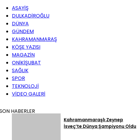
ASAYİŞ
DULKADİROĞLU
DÜNYA
GÜNDEM
KAHRAMANMARAŞ
KÖŞE YAZISI
MAGAZİN
ONİKİŞUBAT
SAĞLIK
SPOR
TEKNOLOJİ
VİDEO GALERİ
SON HABERLER
Kahramanmaraşlı Zeynep
İsveç’te Dünya Şampiyonu Oldu