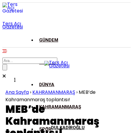
Ters Açı
Gazetesi
GÜNDEM
ASAYİŞ
DÜNYA
Ana Sayfa
›
KAHRAMANMARAŞ
›
MEB’de
Kahramanmaraş toplantısı!
MEB’de
KAHRAMANMARAŞ
Kahramanmaraş
DULKADİROĞLU
SPOR