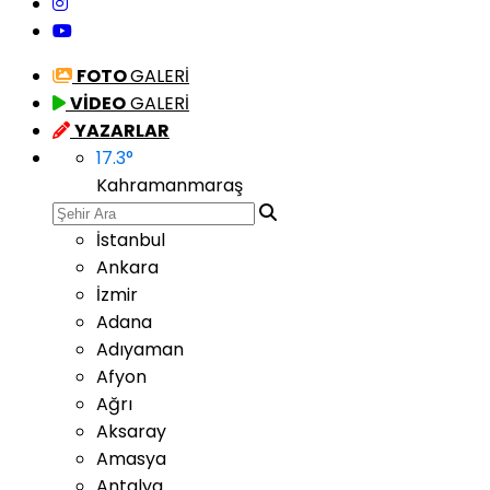
FOTO
GALERİ
VİDEO
GALERİ
YAZARLAR
17.3
°
Kahramanmaraş
İstanbul
Ankara
İzmir
Adana
Adıyaman
Afyon
Ağrı
Aksaray
Amasya
Antalya