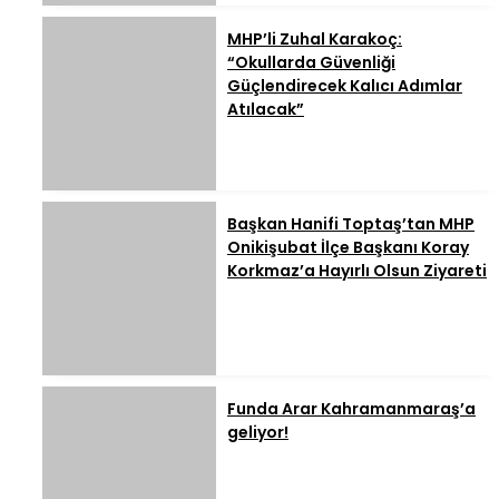
MHP’li Zuhal Karakoç:
“Okullarda Güvenliği
Güçlendirecek Kalıcı Adımlar
Atılacak”
Başkan Hanifi Toptaş’tan MHP
Onikişubat İlçe Başkanı Koray
Korkmaz’a Hayırlı Olsun Ziyareti
Funda Arar Kahramanmaraş’a
geliyor!