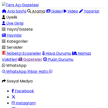
Ana Sayfa
Arama
Galeri
Video
Yazarlar
Üyelik
Üye Girişi
Yayın/Gazete
Yayınlar
Kategoriler
Servisler
Nöbetçi Eczaneler
Hava Durumu
Namaz
Vakitleri
Gazeteler
Puan Durumu
WhatsApp
WhatsApp İhbar Hattı
Sosyal Medya
Facebook
Instagram