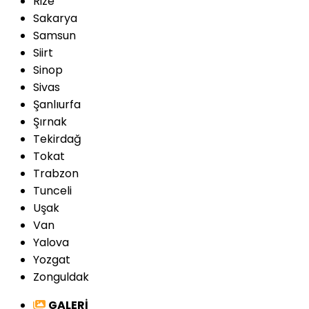
Rize
Sakarya
Samsun
Siirt
Sinop
Sivas
Şanlıurfa
Şırnak
Tekirdağ
Tokat
Trabzon
Tunceli
Uşak
Van
Yalova
Yozgat
Zonguldak
GALERİ