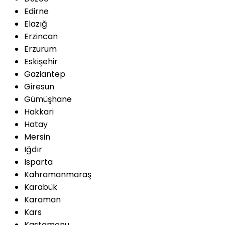
Edirne
Elazığ
Erzincan
Erzurum
Eskişehir
Gaziantep
Giresun
Gümüşhane
Hakkari
Hatay
Mersin
Iğdır
Isparta
Kahramanmaraş
Karabük
Karaman
Kars
Kastamonu