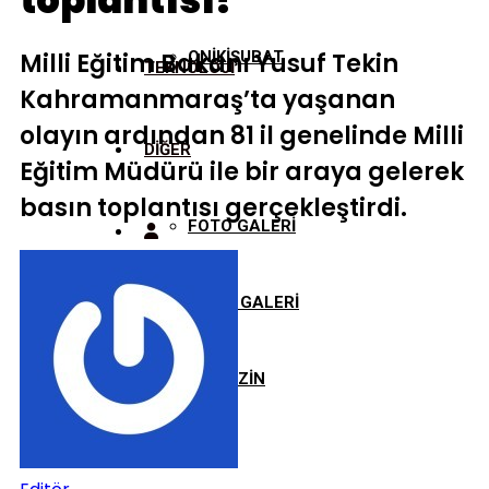
toplantısı!
Milli Eğitim Bakanı Yusuf Tekin
ONİKİŞUBAT
TEKNOLOJİ
Kahramanmaraş’ta yaşanan
olayın ardından 81 il genelinde Milli
DİĞER
Eğitim Müdürü ile bir araya gelerek
basın toplantısı gerçekleştirdi.
FOTO GALERİ
VİDEO GALERİ
MAGAZİN