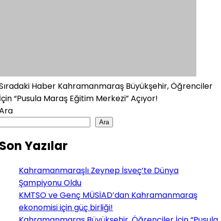
Sıradaki Haber
Kahramanmaraş Büyükşehir, Öğrenciler
İçin “Pusula Maraş Eğitim Merkezi” Açıyor!
Ara
Ara
Son Yazılar
Kahramanmaraşlı Zeynep İsveç’te Dünya
Şampiyonu Oldu
KMTSO ve Genç MÜSİAD’dan Kahramanmaraş
ekonomisi için güç birliği!
Kahramanmaraş Büyükşehir, Öğrenciler İçin “Pusula