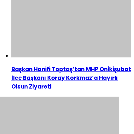
Başkan Hanifi Toptaş’tan MHP Onikişubat
İlçe Başkanı Koray Korkmaz’a Hayırlı
Olsun Ziyareti