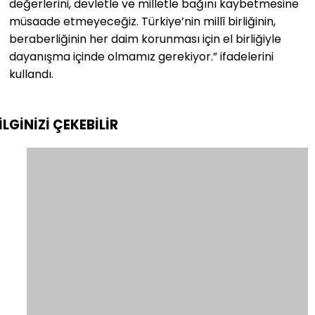
değerlerini, devletle ve milletle bağını kaybetmesine
müsaade etmeyeceğiz. Türkiye’nin millî birliğinin,
beraberliğinin her daim korunması için el birliğiyle
dayanışma içinde olmamız gerekiyor.” ifadelerini
kullandı.
İLGİNİZİ
ÇEKEBİLİR