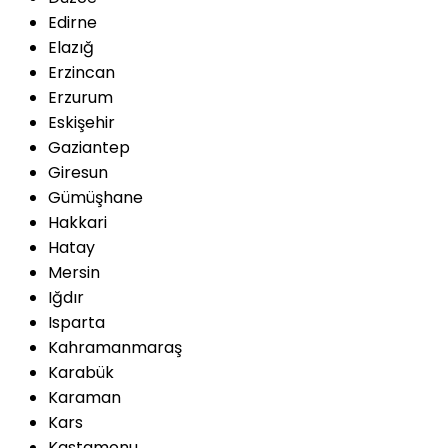
Edirne
Elazığ
Erzincan
Erzurum
Eskişehir
Gaziantep
Giresun
Gümüşhane
Hakkari
Hatay
Mersin
Iğdır
Isparta
Kahramanmaraş
Karabük
Karaman
Kars
Kastamonu