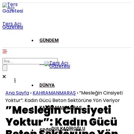
Ters Açı
Gazetesi
GÜNDEM
ASAYİŞ
DÜNYA
Ana Sayfa
›
KAHRAMANMARAŞ
›
”Mesleğin Cinsiyeti
Yoktur”: Kadın Gücü Beton Sektörüne Yön Veriyor
”Mesleğin Cinsiyeti
KAHRAMANMARAŞ
Yoktur”: Kadın Gücü
DULKADİROĞLU
SPOR