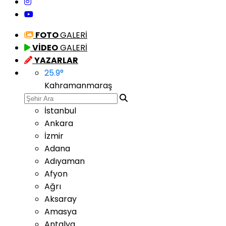
FOTO
GALERİ
VİDEO
GALERİ
YAZARLAR
25.9
°
Kahramanmaraş
İstanbul
Ankara
İzmir
Adana
Adıyaman
Afyon
Ağrı
Aksaray
Amasya
Antalya