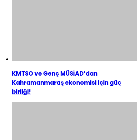
KMTSO ve Genç MÜSİAD’dan
Kahramanmaraş ekonomisi için güç
birliği!