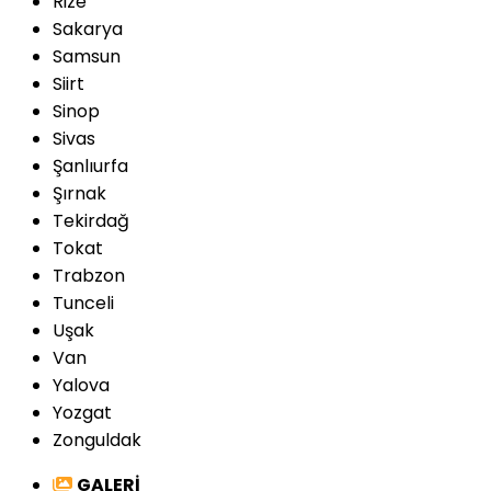
Rize
Sakarya
Samsun
Siirt
Sinop
Sivas
Şanlıurfa
Şırnak
Tekirdağ
Tokat
Trabzon
Tunceli
Uşak
Van
Yalova
Yozgat
Zonguldak
GALERİ