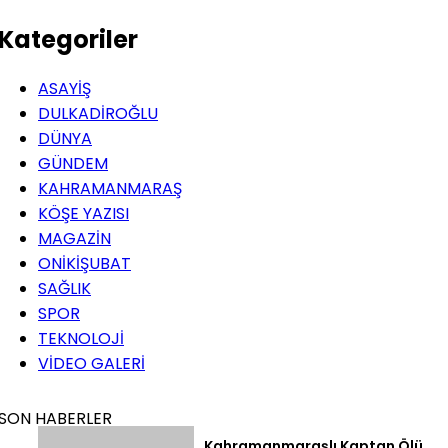
Kategoriler
ASAYİŞ
DULKADİROĞLU
DÜNYA
GÜNDEM
KAHRAMANMARAŞ
KÖŞE YAZISI
MAGAZİN
ONİKİŞUBAT
SAĞLIK
SPOR
TEKNOLOJİ
VİDEO GALERİ
SON HABERLER
Kahramanmaraşlı Kaptan Ölü