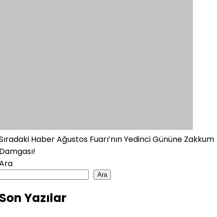
Sıradaki Haber
Ağustos Fuarı’nın Yedinci Gününe Zakkum
Damgası!
Ara
Ara
Son Yazılar