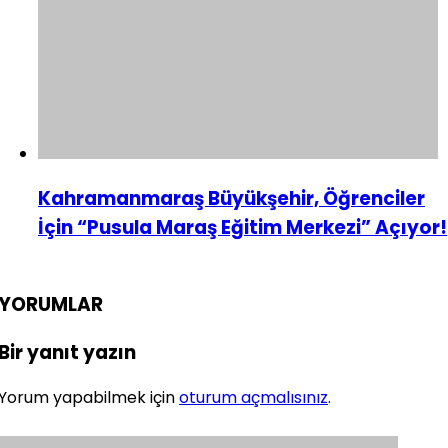
Kahramanmaraş Büyükşehir, Öğrenciler
İçin “Pusula Maraş Eğitim Merkezi” Açıyor!
YORUMLAR
Bir yanıt yazın
Yorum yapabilmek için
oturum açmalısınız
.