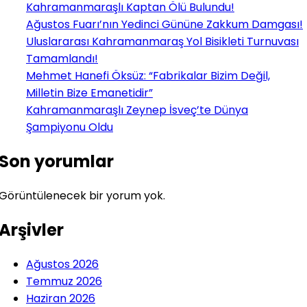
Kahramanmaraşlı Kaptan Ölü Bulundu!
Ağustos Fuarı’nın Yedinci Gününe Zakkum Damgası!
Uluslararası Kahramanmaraş Yol Bisikleti Turnuvası
Tamamlandı!
Mehmet Hanefi Öksüz: “Fabrikalar Bizim Değil,
Milletin Bize Emanetidir”
Kahramanmaraşlı Zeynep İsveç’te Dünya
Şampiyonu Oldu
Son yorumlar
Görüntülenecek bir yorum yok.
Arşivler
Ağustos 2026
Temmuz 2026
Haziran 2026