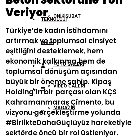
Beton Sektörüne Yön
Veriyor
ONİKİŞUBAT
TEKNOLOJİ
Türkiye’de kadın istihdamını
artırmak ve toplumsal cinsiyet
DİĞER
eşitliğini desteklemek, hem
ekonomik kalkınma hem de
FOTO GALERİ
toplumsal dönüşüm açısından
büyük bir öneme sahip. Kipaş
VİDEO GALERİ
Holding’in bir parçası olan KÇS
Kahramanmaraş Çimento, bu
MAGAZİN
vizyonu gerçekleştirme yolunda
#BirlikteDahaGüçlüyüz hareketiyle
sektörde öncü bir rol üstleniyor.