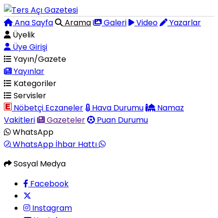
Ana Sayfa
Arama
Galeri
Video
Yazarlar
Üyelik
Üye Girişi
Yayın/Gazete
Yayınlar
Kategoriler
Servisler
Nöbetçi Eczaneler
Hava Durumu
Namaz
Vakitleri
Gazeteler
Puan Durumu
WhatsApp
WhatsApp İhbar Hattı
Sosyal Medya
Facebook
Instagram