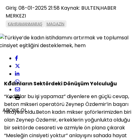
Giriş: 08-01-2025 21:58
Kaynak: BULTEN,HABER
MERKEZI
KAHRAMANMARAŞ
MAGAZİN
Kadınların Sektördeki Dönüşüm Yolculuğu
“Kadınlar bu işi yapamaz” diyenlere en güçlü cevap,
beton mikseri operatörü Zeynep Özdemir’in başarı
ABONE OL
hikâyesi oldu.Beton kadın mikser şoförlerimizden biri
olan Zeynep Özdemir, erkeklerin yoğunlukta olduğu
bir sektörde cesareti ve azmiyle ön plana çıkarak
“Mesleğin cinsiyeti yoktur” anlayışını sahada hayat