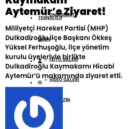
Kaymakam
Aytemür’e Ziyaret!
ONİKİŞUBAT
TEKNOLOJİ
Milliyetçi Hareket Partisi (MHP)
Dulkadiroğlu İlçe Başkanı Ökkeş
DİĞER
Yüksel Ferhuşoğlu, ilçe yönetim
kurulu üyeleriyle birlikte
FOTO GALERİ
Dulkadiroğlu Kaymakamı Hicabi
Aytemür’ü makamında ziyaret etti.
VİDEO GALERİ
MAGAZİN