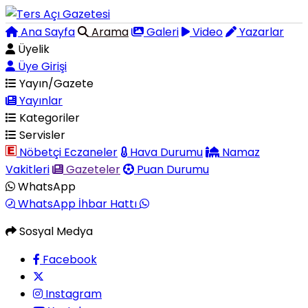
Ana Sayfa
Arama
Galeri
Video
Yazarlar
Üyelik
Üye Girişi
Yayın/Gazete
Yayınlar
Kategoriler
Servisler
Nöbetçi Eczaneler
Hava Durumu
Namaz
Vakitleri
Gazeteler
Puan Durumu
WhatsApp
WhatsApp İhbar Hattı
Sosyal Medya
Facebook
Instagram