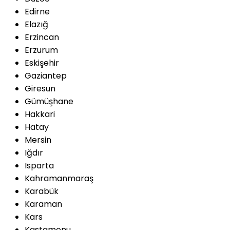
Edirne
Elazığ
Erzincan
Erzurum
Eskişehir
Gaziantep
Giresun
Gümüşhane
Hakkari
Hatay
Mersin
Iğdır
Isparta
Kahramanmaraş
Karabük
Karaman
Kars
Kastamonu