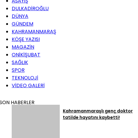
ASAYİŞ
DULKADİROĞLU
DÜNYA
GÜNDEM
KAHRAMANMARAŞ
KÖŞE YAZISI
MAGAZİN
ONİKİŞUBAT
SAĞLIK
SPOR
TEKNOLOJİ
VİDEO GALERİ
SON HABERLER
Kahramanmaraşlı genç doktor
tatilde hayatını kaybetti!