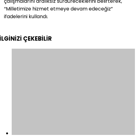
çalışmalarını aralıksız sürdüreceklerini belirterek,
“Milletimize hizmet etmeye devam edeceğiz”
ifadelerini kullandı.
İLGİNİZİ
ÇEKEBİLİR