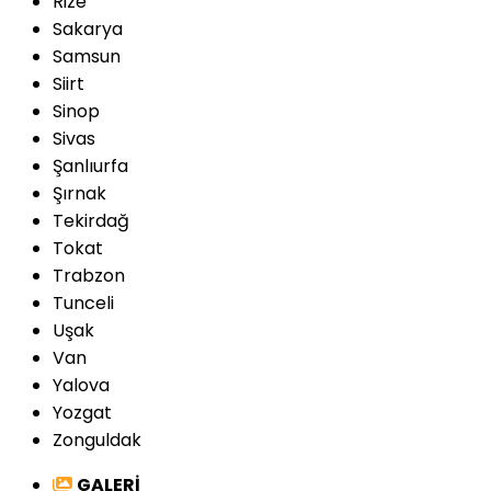
Rize
Sakarya
Samsun
Siirt
Sinop
Sivas
Şanlıurfa
Şırnak
Tekirdağ
Tokat
Trabzon
Tunceli
Uşak
Van
Yalova
Yozgat
Zonguldak
GALERİ