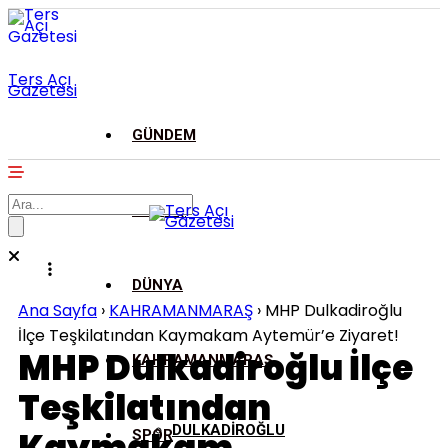
Ters Açı
Gazetesi
GÜNDEM
ASAYİŞ
DÜNYA
Ana Sayfa
›
KAHRAMANMARAŞ
›
MHP Dulkadiroğlu
İlçe Teşkilatından Kaymakam Aytemür’e Ziyaret!
MHP Dulkadiroğlu İlçe
KAHRAMANMARAŞ
Teşkilatından
DULKADİROĞLU
SPOR