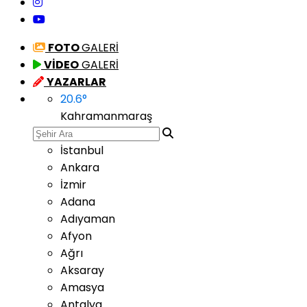
FOTO
GALERİ
VİDEO
GALERİ
YAZARLAR
20.6
°
Kahramanmaraş
İstanbul
Ankara
İzmir
Adana
Adıyaman
Afyon
Ağrı
Aksaray
Amasya
Antalya