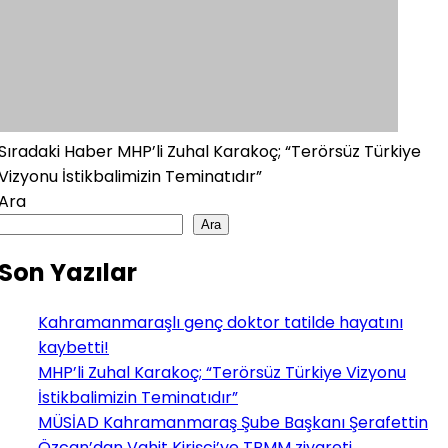
Sıradaki Haber
MHP’li Zuhal Karakoç; “Terörsüz Türkiye
Vizyonu İstikbalimizin Teminatıdır”
Ara
Ara
Son Yazılar
Kahramanmaraşlı genç doktor tatilde hayatını
kaybetti!
MHP’li Zuhal Karakoç; “Terörsüz Türkiye Vizyonu
İstikbalimizin Teminatıdır”
MÜSİAD Kahramanmaraş Şube Başkanı Şerafettin
Özcan’dan Vahit Kirişci’ye TBMM ziyareti