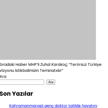
Sıradaki Haber
MHP’li Zuhal Karakoç; “Terörsüz Türkiye
Vizyonu İstikbalimizin Teminatıdır”
Ara
Ara
Son Yazılar
Kahramanmaraşlı genç doktor tatilde hayatını