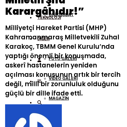
Milletin Şifa
Karargâhıdır!”
ONİKİŞUBAT
TEKNOLOJİ
Milliyetçi Hareket Partisi (MHP)
Kahramanmaraş Milletvekili Zuhal
DİĞER
Karakoç, TBMM Genel Kurulu’nda
yaptığı önemli bir konuşmada,
FOTO GALERİ
askerî hastanelerin yeniden
açılması konusunun artık bir tercih
VİDEO GALERİ
değil, millî bir zorunluluk olduğunu
güçlü bir dille ifade etti.
MAGAZİN