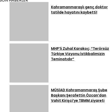
SON HABERLER
Kahramanmaraşlı genç doktor
tatilde hayatını kaybetti!
MHP’li Zuhal Karakoç; “Terörsüz
Türkiye Vizyonu İstikbalimizin
Teminatıdır”
MÜSİAD Kahramanmaraş Şube
Başkanı Şerafettin Özcan’dan
Vahit Kirişci’ye TBMM ziyareti