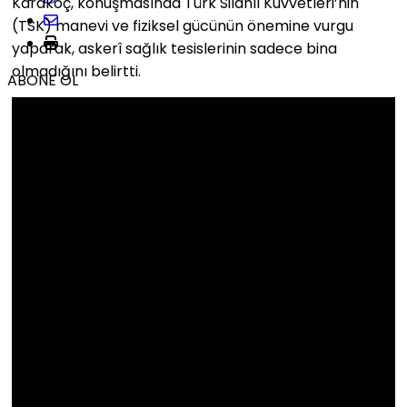
Karakoç, konuşmasında Türk Silahlı Kuvvetleri’nin
(TSK) manevi ve fiziksel gücünün önemine vurgu
yaparak, askerî sağlık tesislerinin sadece bina
olmadığını belirtti.
ABONE OL