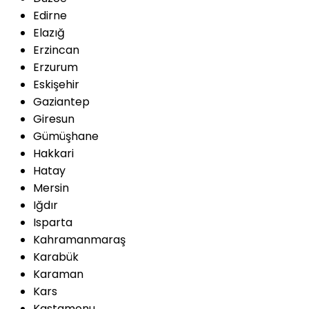
Edirne
Elazığ
Erzincan
Erzurum
Eskişehir
Gaziantep
Giresun
Gümüşhane
Hakkari
Hatay
Mersin
Iğdır
Isparta
Kahramanmaraş
Karabük
Karaman
Kars
Kastamonu