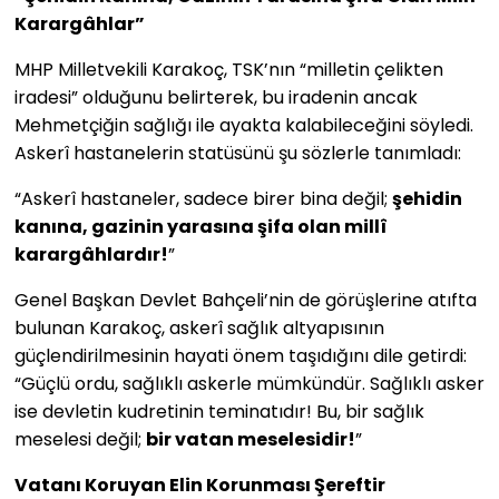
Karargâhlar”
MHP Milletvekili Karakoç, TSK’nın “milletin çelikten
iradesi” olduğunu belirterek, bu iradenin ancak
Mehmetçiğin sağlığı ile ayakta kalabileceğini söyledi.
Askerî hastanelerin statüsünü şu sözlerle tanımladı:
“Askerî hastaneler, sadece birer bina değil;
şehidin
kanına, gazinin yarasına şifa olan millî
karargâhlardır!
”
Genel Başkan Devlet Bahçeli’nin de görüşlerine atıfta
bulunan Karakoç, askerî sağlık altyapısının
güçlendirilmesinin hayati önem taşıdığını dile getirdi:
“Güçlü ordu, sağlıklı askerle mümkündür. Sağlıklı asker
ise devletin kudretinin teminatıdır! Bu, bir sağlık
meselesi değil;
bir vatan meselesidir!
”
Vatanı Koruyan Elin Korunması Şereftir