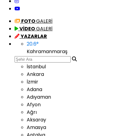
FOTO
GALERİ
VİDEO
GALERİ
YAZARLAR
20.6
°
Kahramanmaraş
İstanbul
Ankara
İzmir
Adana
Adıyaman
Afyon
Ağrı
Aksaray
Amasya
Antalya