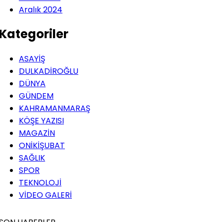
Aralık 2024
Kategoriler
ASAYİŞ
DULKADİROĞLU
DÜNYA
GÜNDEM
KAHRAMANMARAŞ
KÖŞE YAZISI
MAGAZİN
ONİKİŞUBAT
SAĞLIK
SPOR
TEKNOLOJİ
VİDEO GALERİ