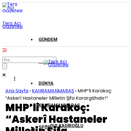
Ters Açı
Gazetesi
GÜNDEM
ASAYİŞ
DÜNYA
Ana Sayfa
›
KAHRAMANMARAŞ
›
MHP’li Karakoç:
“Askerî Hastaneler Milletin Şifa Karargâhıdır!”
MHP’li Karakoç:
KAHRAMANMARAŞ
“Askerî Hastaneler
DULKADİROĞLU
SPOR