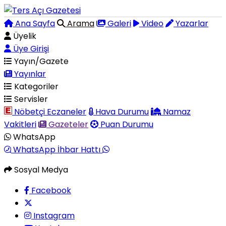
Ana Sayfa
Arama
Galeri
Video
Yazarlar
Üyelik
Üye Girişi
Yayın/Gazete
Yayınlar
Kategoriler
Servisler
Nöbetçi Eczaneler
Hava Durumu
Namaz
Vakitleri
Gazeteler
Puan Durumu
WhatsApp
WhatsApp İhbar Hattı
Sosyal Medya
Facebook
Instagram