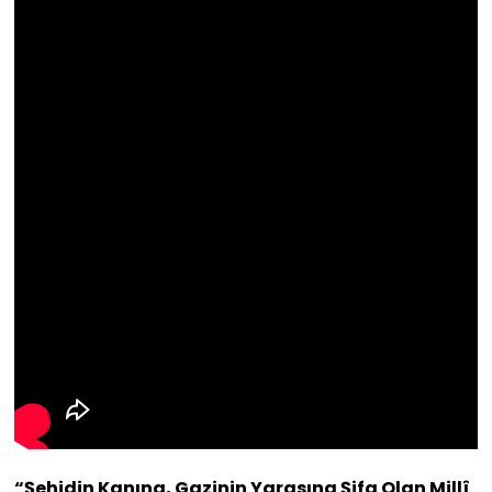
“Şehidin Kanına, Gazinin Yarasına Şifa Olan Millî