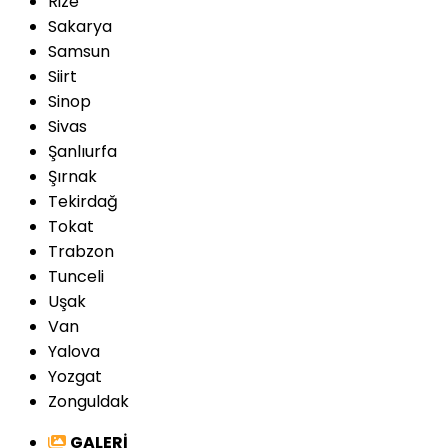
Rize
Sakarya
Samsun
Siirt
Sinop
Sivas
Şanlıurfa
Şırnak
Tekirdağ
Tokat
Trabzon
Tunceli
Uşak
Van
Yalova
Yozgat
Zonguldak
GALERİ