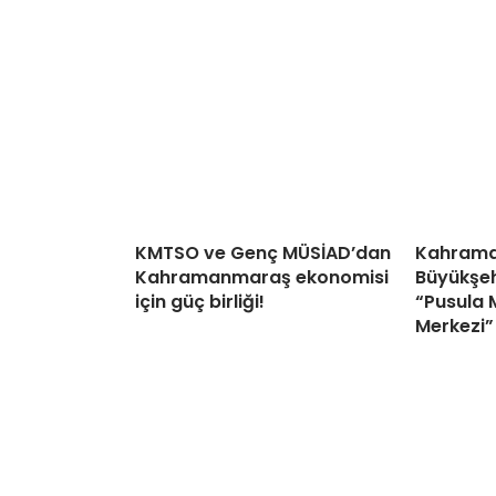
KMTSO ve Genç MÜSİAD’dan
Kahram
Kahramanmaraş ekonomisi
Büyükşehi
için güç birliği!
“Pusula 
Merkezi”