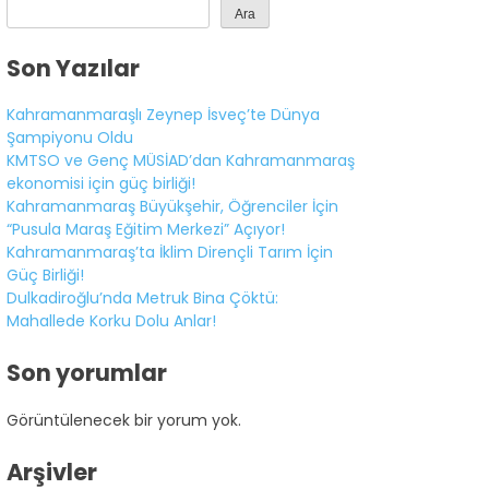
Ara
Son Yazılar
Kahramanmaraşlı Zeynep İsveç’te Dünya
Şampiyonu Oldu
KMTSO ve Genç MÜSİAD’dan Kahramanmaraş
ekonomisi için güç birliği!
Kahramanmaraş Büyükşehir, Öğrenciler İçin
“Pusula Maraş Eğitim Merkezi” Açıyor!
Kahramanmaraş’ta İklim Dirençli Tarım İçin
Güç Birliği!
Dulkadiroğlu’nda Metruk Bina Çöktü:
Mahallede Korku Dolu Anlar!
Son yorumlar
WhatsApp
İhbar Hattı
Görüntülenecek bir yorum yok.
Arşivler