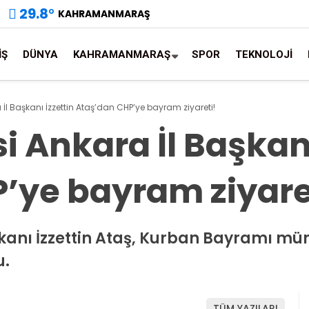
29.8
°
KAHRAMANMARAŞ
İŞ
DÜNYA
KAHRAMANMARAŞ
SPOR
TEKNOLOJİ
ra İl Başkanı İzzettin Ataş’dan CHP’ye bayram ziyareti!
isi Ankara İl Başkan
’ye bayram ziyare
Başkanı İzzettin Ataş, Kurban Bayramı m
u.
TÜM YAZILARI