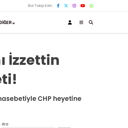
Bizi Takip Edin
DİĞER
ı İzzettin
ti!
ünasebetiyle CHP heyetine
Ara