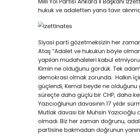
Milli Yol Partisi Ankara İl Başkanı İzz
hukuk ve adaletten yana tavır alınmas
Siyasi parti gözetmeksizin her zaman 
Ataş “Adalet ve hukukun böyle olmama
yapılan müdahaleleri kabul etmiyoruz
Kimin ne olduğunu gördük. Tek adam r
demokrasi olmak zorunda. Halkın için
güçlendi, Kemal beyde ne olduğunu 
süreçte daha güçlü bir CHP, daha ken
Yazıcıoğlunun davasının 17 yıldır sür
Mutlak davası bir Muhsin Yazıcıoğlu d
olmadı. Biz her zaman doğrunu, adale
partisine bakmadan doğrunun yanınd