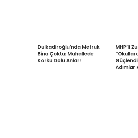
Dulkadiroğlu’nda Metruk
MHP’li Z
Bina Çöktü: Mahallede
“Okullar
Korku Dolu Anlar!
Güçlendi
Adımlar 