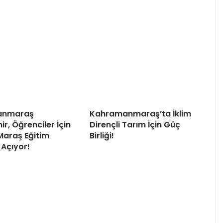
anmaraş
Kahramanmaraş’ta İklim
r, Öğrenciler İçin
Dirençli Tarım İçin Güç
Maraş Eğitim
Birliği!
 Açıyor!