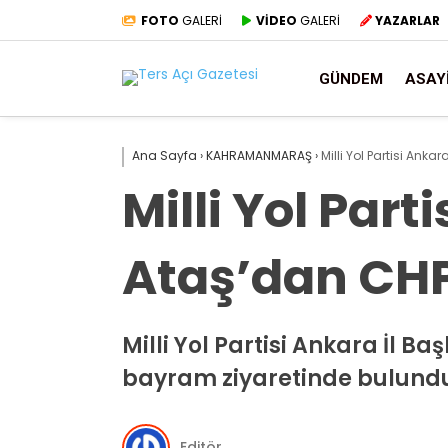
FOTO
GALERİ
VİDEO
GALERİ
YAZARLAR
GÜNDEM
ASAY
Ana Sayfa
›
KAHRAMANMARAŞ
›
Milli Yol Partisi Anka
Milli Yol Part
Ataş’dan CHP
Milli Yol Partisi Ankara İl 
bayram ziyaretinde bulund
Editör