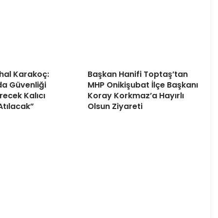
uhal Karakoç:
Başkan Hanifi Toptaş’tan
da Güvenliği
MHP Onikişubat İlçe Başkanı
recek Kalıcı
Koray Korkmaz’a Hayırlı
Atılacak”
Olsun Ziyareti