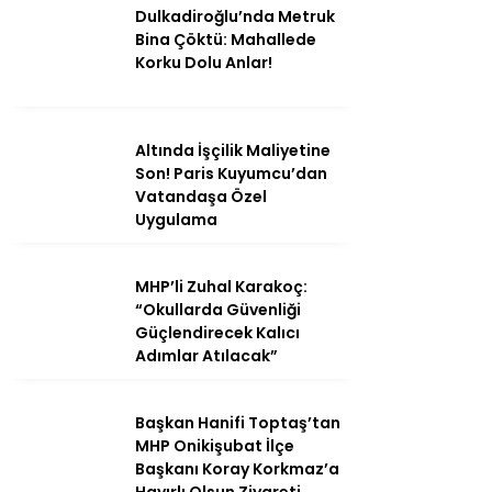
Dulkadiroğlu’nda Metruk
Bina Çöktü: Mahallede
Korku Dolu Anlar!
Altında İşçilik Maliyetine
Son! Paris Kuyumcu’dan
Vatandaşa Özel
Uygulama
MHP’li Zuhal Karakoç:
“Okullarda Güvenliği
Güçlendirecek Kalıcı
Adımlar Atılacak”
Başkan Hanifi Toptaş’tan
MHP Onikişubat İlçe
Başkanı Koray Korkmaz’a
Hayırlı Olsun Ziyareti