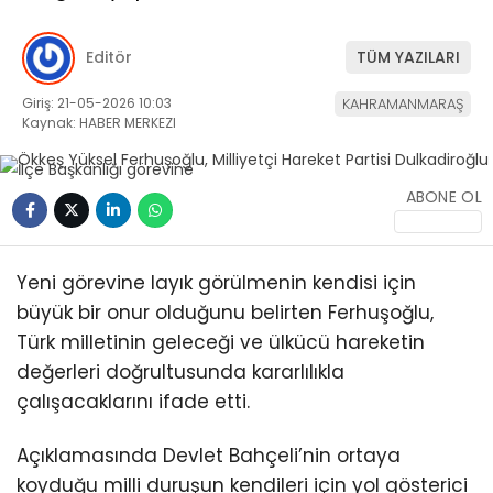
Editör
TÜM YAZILARI
Giriş: 21-05-2026 10:03
KAHRAMANMARAŞ
Kaynak: HABER MERKEZI
WhatsApp
İhbar Hattı
ABONE OL
Yeni görevine layık görülmenin kendisi için
büyük bir onur olduğunu belirten Ferhuşoğlu,
Facebook
Türk milletinin geleceği ve ülkücü hareketin
değerleri doğrultusunda kararlılıkla
çalışacaklarını ifade etti.
Instagram
Açıklamasında
Devlet Bahçeli
’nin ortaya
koyduğu milli duruşun kendileri için yol gösterici