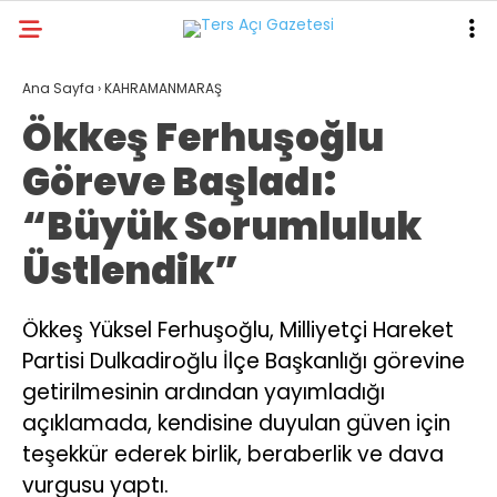
17.8
°
KAHRAMANMARAŞ
Ana Sayfa
›
KAHRAMANMARAŞ
Ökkeş Ferhuşoğlu
GALERİ
VİDEO
YAZARLAR
Göreve Başladı:
GÜNDEM
“Büyük Sorumluluk
ASAYİŞ
Üstlendik”
DÜNYA
KAHRAMANMARAŞ
Ökkeş Yüksel Ferhuşoğlu, Milliyetçi Hareket
Partisi Dulkadiroğlu İlçe Başkanlığı görevine
SPOR
getirilmesinin ardından yayımladığı
TEKNOLOJİ
açıklamada, kendisine duyulan güven için
DİĞER
teşekkür ederek birlik, beraberlik ve dava
vurgusu yaptı.