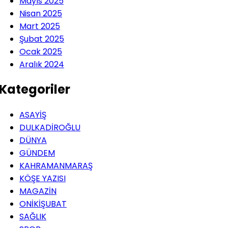
Mayıs 2025
Nisan 2025
Mart 2025
Şubat 2025
Ocak 2025
Aralık 2024
Kategoriler
ASAYİŞ
DULKADİROĞLU
DÜNYA
GÜNDEM
KAHRAMANMARAŞ
KÖŞE YAZISI
MAGAZİN
ONİKİŞUBAT
SAĞLIK