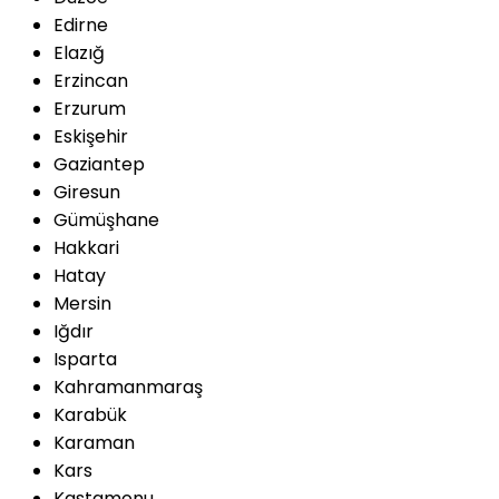
Edirne
Elazığ
Erzincan
Erzurum
Eskişehir
Gaziantep
Giresun
Gümüşhane
Hakkari
Hatay
Mersin
Iğdır
Isparta
Kahramanmaraş
Karabük
Karaman
Kars
Kastamonu