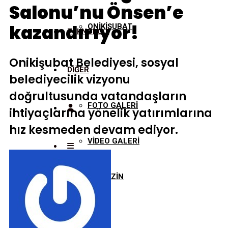
Salonu’nu Önsen’e
kazandırıyor!
ONİKİŞUBAT
TEKNOLOJİ
Onikişubat Belediyesi, sosyal
DİĞER
belediyecilik vizyonu
doğrultusunda vatandaşların
FOTO GALERİ
ihtiyaçlarına yönelik yatırımlarına
hız kesmeden devam ediyor.
VİDEO GALERİ
MAGAZİN