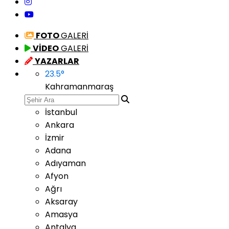
FOTO
GALERİ
VİDEO
GALERİ
YAZARLAR
23.5
°
Kahramanmaraş
İstanbul
Ankara
İzmir
Adana
Adıyaman
Afyon
Ağrı
Aksaray
Amasya
Antalya