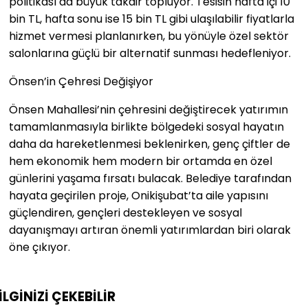
politikası da büyük takdir topluyor. Tesisin hafta içi 10
bin TL, hafta sonu ise 15 bin TL gibi ulaşılabilir fiyatlarla
hizmet vermesi planlanırken, bu yönüyle özel sektör
salonlarına güçlü bir alternatif sunması hedefleniyor.
Önsen’in Çehresi Değişiyor
Önsen Mahallesi’nin çehresini değiştirecek yatırımın
tamamlanmasıyla birlikte bölgedeki sosyal hayatın
daha da hareketlenmesi beklenirken, genç çiftler de
hem ekonomik hem modern bir ortamda en özel
günlerini yaşama fırsatı bulacak. Belediye tarafından
hayata geçirilen proje, Onikişubat’ta aile yapısını
güçlendiren, gençleri destekleyen ve sosyal
dayanışmayı artıran önemli yatırımlardan biri olarak
öne çıkıyor.
İLGİNİZİ
ÇEKEBİLİR