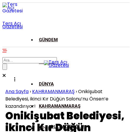
Ters Açı
Gazetesi
GÜNDEM
ASAYİŞ
DÜNYA
Ana Sayfa
›
KAHRAMANMARAŞ
›
Onikişubat
Belediyesi, ikinci Kır Düğün Salonu’nu Önsen’e
kazandırıyor!
KAHRAMANMARAŞ
Onikişubat Belediyesi,
ikinci Kır Düğün
DULKADİROĞLU
SPOR