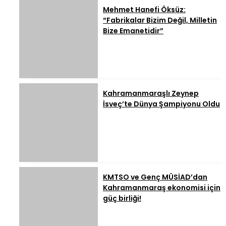
Mehmet Hanefi Öksüz:
“Fabrikalar Bizim Değil, Milletin
Bize Emanetidir”
Kahramanmaraşlı Zeynep
İsveç’te Dünya Şampiyonu Oldu
KMTSO ve Genç MÜSİAD’dan
Kahramanmaraş ekonomisi için
güç birliği!