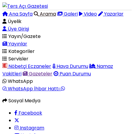
Ana Sayfa
Arama
Galeri
Video
Yazarlar
Üyelik
Üye Girişi
Yayın/Gazete
Yayınlar
Kategoriler
Servisler
Nöbetçi Eczaneler
Hava Durumu
Namaz
Vakitleri
Gazeteler
Puan Durumu
WhatsApp
WhatsApp İhbar Hattı
Sosyal Medya
Facebook
Instagram