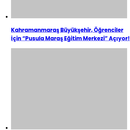
Kahramanmaraş Büyükşehir, Öğrenciler
İçin “Pusula Maraş Eğitim Merkezi” Açıyor!