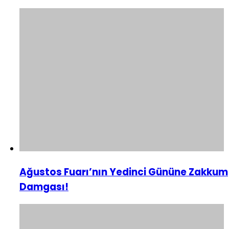
Ağustos Fuarı’nın Yedinci Gününe Zakkum
Damgası!