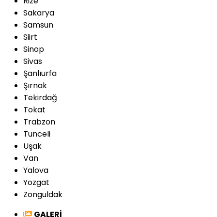
Rize
Sakarya
Samsun
Siirt
Sinop
Sivas
Şanlıurfa
Şırnak
Tekirdağ
Tokat
Trabzon
Tunceli
Uşak
Van
Yalova
Yozgat
Zonguldak
GALERİ