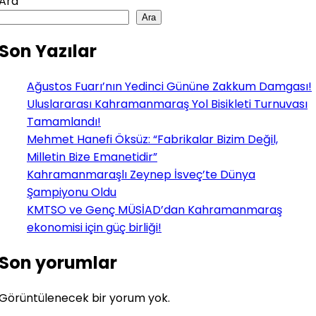
Ara
Ara
Son Yazılar
Ağustos Fuarı’nın Yedinci Gününe Zakkum Damgası!
Uluslararası Kahramanmaraş Yol Bisikleti Turnuvası
Tamamlandı!
Mehmet Hanefi Öksüz: “Fabrikalar Bizim Değil,
Milletin Bize Emanetidir”
Kahramanmaraşlı Zeynep İsveç’te Dünya
Şampiyonu Oldu
KMTSO ve Genç MÜSİAD’dan Kahramanmaraş
ekonomisi için güç birliği!
Son yorumlar
Görüntülenecek bir yorum yok.