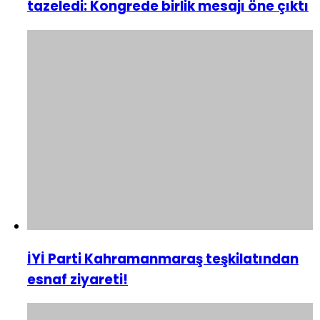
tazeledi: Kongrede birlik mesajı öne çıktı
İYİ Parti Kahramanmaraş teşkilatından
esnaf ziyareti!