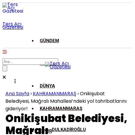
Ters Açı
Gazetesi
GÜNDEM
ASAYİŞ
DÜNYA
Ana Sayfa
›
KAHRAMANMARAŞ
›
Onikişubat
Belediyesi, Mağralı Mahallesi’ndeki yol tahribatlarını
gideriyor!
KAHRAMANMARAŞ
Onikişubat Belediyesi,
Mağralı
DULKADİROĞLU
SPOR