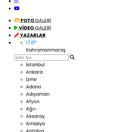
FOTO
GALERİ
VİDEO
GALERİ
YAZARLAR
17.6
°
Kahramanmaraş
İstanbul
Ankara
İzmir
Adana
Adıyaman
Afyon
Ağrı
Aksaray
Amasya
Antalya