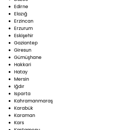
Edirne
Elazığ
Erzincan
Erzurum
Eskişehir
Gaziantep
Giresun
Gümüşhane
Hakkari
Hatay
Mersin
Iğdır
Isparta
Kahramanmaraş
Karabük
Karaman
Kars
Kastamonu