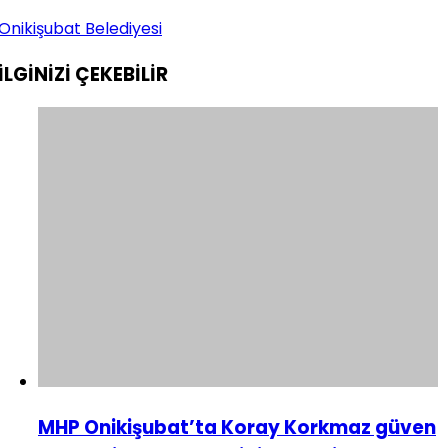
Onikişubat Belediyesi
İLGİNİZİ
ÇEKEBİLİR
MHP Onikişubat’ta Koray Korkmaz güven