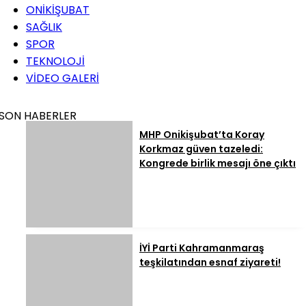
ONİKİŞUBAT
SAĞLIK
SPOR
TEKNOLOJİ
VİDEO GALERİ
SON HABERLER
MHP Onikişubat’ta Koray
Korkmaz güven tazeledi:
Kongrede birlik mesajı öne çıktı
İYİ Parti Kahramanmaraş
teşkilatından esnaf ziyareti!