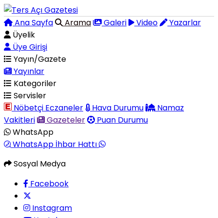
Ana Sayfa
Arama
Galeri
Video
Yazarlar
Üyelik
Üye Girişi
Yayın/Gazete
Yayınlar
Kategoriler
Servisler
Nöbetçi Eczaneler
Hava Durumu
Namaz
Vakitleri
Gazeteler
Puan Durumu
WhatsApp
WhatsApp İhbar Hattı
Sosyal Medya
Facebook
Instagram