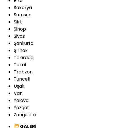
Rize
Sakarya
Samsun
Siirt
Sinop
Sivas
Şanlıurfa
Şırnak
Tekirdağ
Tokat
Trabzon
Tunceli
Uşak
Van
Yalova
Yozgat
Zonguldak
GALERİ