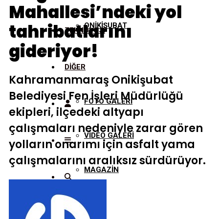
Mahallesi’ndeki yol
tahribatlarını
ONİKİŞUBAT
TEKNOLOJİ
gideriyor!
DİĞER
Kahramanmaraş Onikişubat
Belediyesi Fen İşleri Müdürlüğü
FOTO GALERİ
ekipleri, ilçedeki altyapı
çalışmaları nedeniyle zarar gören
VİDEO GALERİ
yolların onarımı için asfalt yama
çalışmalarını aralıksız sürdürüyor.
MAGAZİN