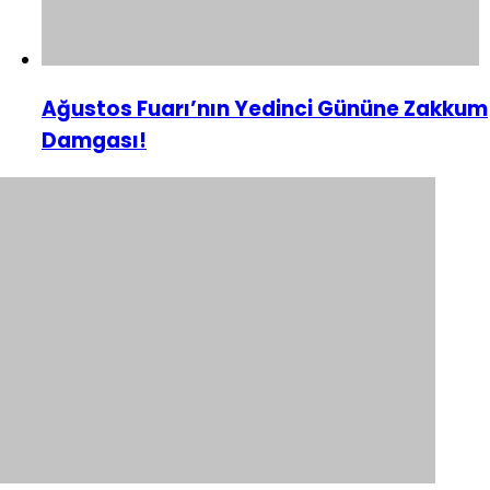
Ağustos Fuarı’nın Yedinci Gününe Zakkum
Damgası!