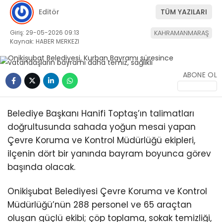
Editör
TÜM YAZILARI
Giriş: 29-05-2026 09:13
KAHRAMANMARAŞ
Kaynak: HABER MERKEZI
ABONE OL
WhatsApp
İhbar Hattı
Belediye Başkanı Hanifi Toptaş’ın talimatları
doğrultusunda sahada yoğun mesai yapan
Çevre Koruma ve Kontrol Müdürlüğü ekipleri,
Facebook
ilçenin dört bir yanında bayram boyunca görev
başında olacak.
Onikişubat Belediyesi Çevre Koruma ve Kontrol
Instagram
Müdürlüğü’nün 288 personel ve 65 araçtan
oluşan güçlü ekibi; çöp toplama, sokak temizliği,