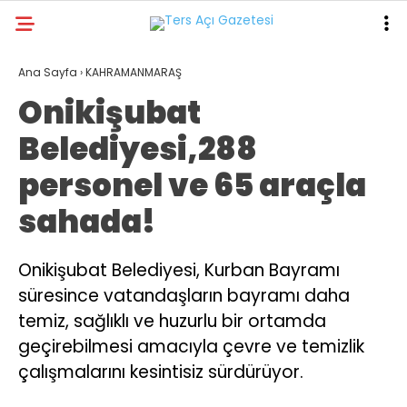
20.7
°
KAHRAMANMARAŞ
Ana Sayfa
›
KAHRAMANMARAŞ
Onikişubat
GALERİ
VİDEO
YAZARLAR
Belediyesi,288
GÜNDEM
personel ve 65 araçla
ASAYİŞ
sahada!
DÜNYA
KAHRAMANMARAŞ
Onikişubat Belediyesi, Kurban Bayramı
süresince vatandaşların bayramı daha
SPOR
temiz, sağlıklı ve huzurlu bir ortamda
TEKNOLOJİ
geçirebilmesi amacıyla çevre ve temizlik
DİĞER
çalışmalarını kesintisiz sürdürüyor.