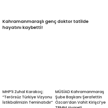
Kahramanmaraşlı genç doktor tatilde
hayatını kaybetti!
MHP’li Zuhal Karakoç;
MÜSİAD Kahramanmaraş
“Terörsüz Türkiye Vizyonu
Şube Başkanı Şerafettin
İstikbalimizin Teminatıdır”
Özcan’dan Vahit Kirişci’ye
TBMM ziyareti