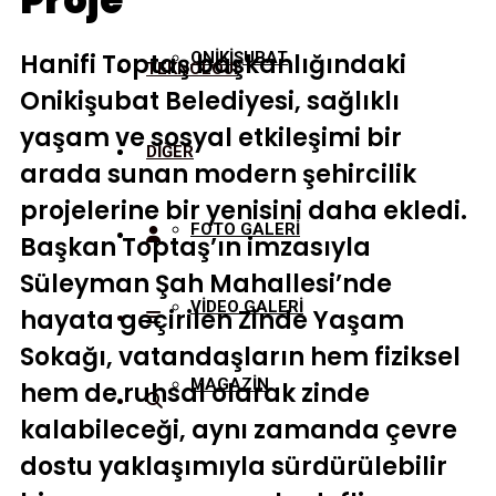
Proje
Hanifi Toptaş başkanlığındaki
ONİKİŞUBAT
TEKNOLOJİ
Onikişubat Belediyesi, sağlıklı
yaşam ve sosyal etkileşimi bir
DİĞER
arada sunan modern şehircilik
projelerine bir yenisini daha ekledi.
FOTO GALERİ
Başkan Toptaş’ın imzasıyla
Süleyman Şah Mahallesi’nde
VİDEO GALERİ
hayata geçirilen Zinde Yaşam
Sokağı, vatandaşların hem fiziksel
MAGAZİN
hem de ruhsal olarak zinde
kalabileceği, aynı zamanda çevre
dostu yaklaşımıyla sürdürülebilir