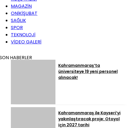
MAGAZİN
ONİKİŞUBAT
SAĞLIK
SPOR
TEKNOLOJİ
VİDEO GALERİ
SON HABERLER
Kahramanmaraş’ta
üniversiteye 19 yeni personel
alınacak!
Kahramanmaraş ile Kayseri’yi
yakınlaştıracak proje: Otoyol
için 2027 tarihi