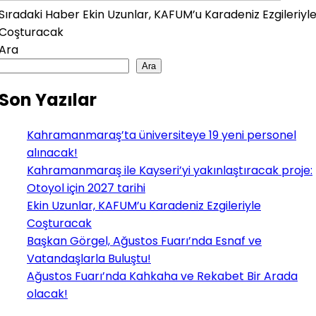
Sıradaki Haber
Ekin Uzunlar, KAFUM’u Karadeniz Ezgileriyl
Coşturacak
Ara
Ara
Son Yazılar
Kahramanmaraş’ta üniversiteye 19 yeni personel
alınacak!
Kahramanmaraş ile Kayseri’yi yakınlaştıracak proje:
Otoyol için 2027 tarihi
Ekin Uzunlar, KAFUM’u Karadeniz Ezgileriyle
Coşturacak
Başkan Görgel, Ağustos Fuarı’nda Esnaf ve
Vatandaşlarla Buluştu!
Ağustos Fuarı’nda Kahkaha ve Rekabet Bir Arada
olacak!