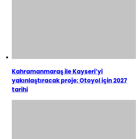
Kahramanmaraş ile Kayseri’yi
yakınlaştıracak proje: Otoyol için 2027
tarihi