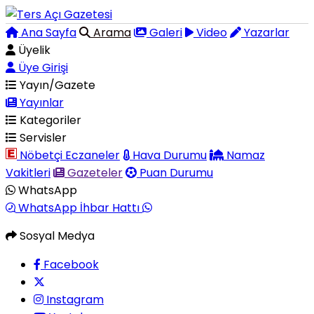
Ana Sayfa
Arama
Galeri
Video
Yazarlar
Üyelik
Üye Girişi
Yayın/Gazete
Yayınlar
Kategoriler
Servisler
Nöbetçi Eczaneler
Hava Durumu
Namaz
Vakitleri
Gazeteler
Puan Durumu
WhatsApp
WhatsApp İhbar Hattı
Sosyal Medya
Facebook
Instagram