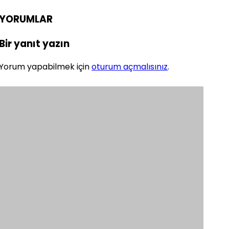
YORUMLAR
Bir yanıt yazın
Yorum yapabilmek için
oturum açmalısınız
.