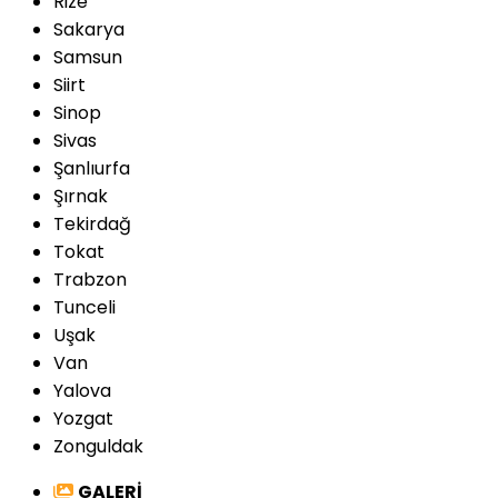
Rize
Sakarya
Samsun
Siirt
Sinop
Sivas
Şanlıurfa
Şırnak
Tekirdağ
Tokat
Trabzon
Tunceli
Uşak
Van
Yalova
Yozgat
Zonguldak
GALERİ