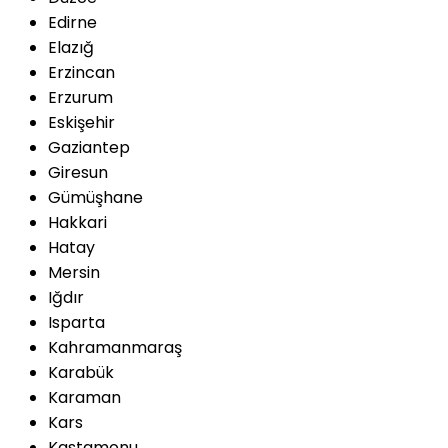
Edirne
Elazığ
Erzincan
Erzurum
Eskişehir
Gaziantep
Giresun
Gümüşhane
Hakkari
Hatay
Mersin
Iğdır
Isparta
Kahramanmaraş
Karabük
Karaman
Kars
Kastamonu