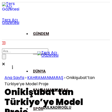
Ters Açı
Gazetesi
GÜNDEM
ASAYİŞ
DÜNYA
Ana Sayfa
›
KAHRAMANMARAŞ
›
Onikişubat’tan
Türkiye’ye Model Proje
Onikişubat’tan
KAHRAMANMARAŞ
Türkiye’ye Model
DULKADİROĞLU
SPOR