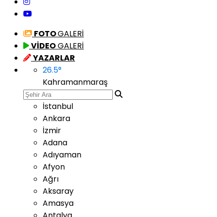
FOTO
GALERİ
VİDEO
GALERİ
YAZARLAR
26.5
°
Kahramanmaraş
İstanbul
Ankara
İzmir
Adana
Adıyaman
Afyon
Ağrı
Aksaray
Amasya
Antalya