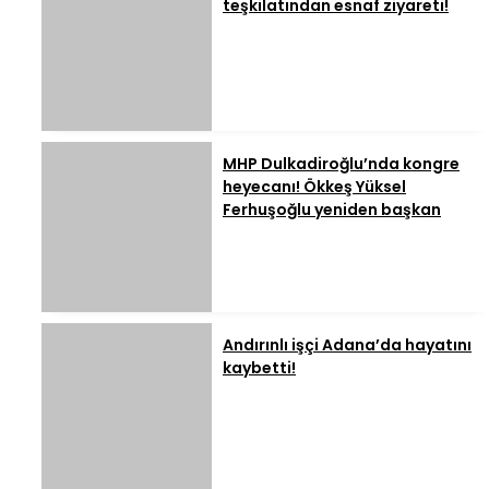
teşkilatından esnaf ziyareti!
MHP Dulkadiroğlu’nda kongre
heyecanı! Ökkeş Yüksel
Ferhuşoğlu yeniden başkan
Andırınlı işçi Adana’da hayatını
kaybetti!