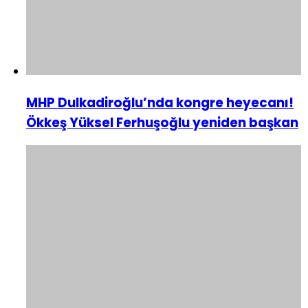
MHP Dulkadiroğlu’nda kongre heyecanı!
Ökkeş Yüksel Ferhuşoğlu yeniden başkan