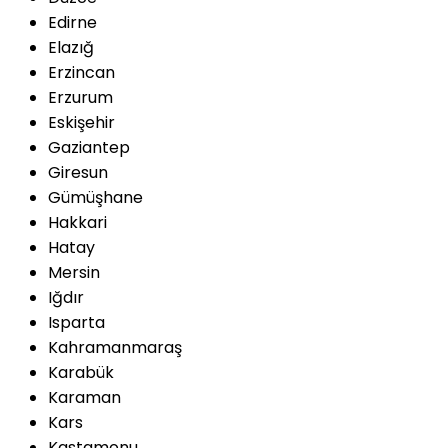
Edirne
Elazığ
Erzincan
Erzurum
Eskişehir
Gaziantep
Giresun
Gümüşhane
Hakkari
Hatay
Mersin
Iğdır
Isparta
Kahramanmaraş
Karabük
Karaman
Kars
Kastamonu