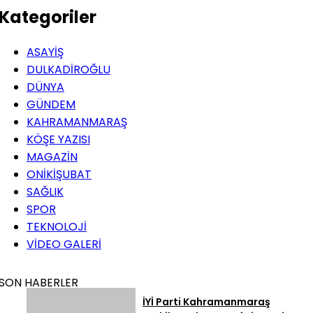
Kategoriler
ASAYİŞ
DULKADİROĞLU
DÜNYA
GÜNDEM
KAHRAMANMARAŞ
KÖŞE YAZISI
MAGAZİN
ONİKİŞUBAT
SAĞLIK
SPOR
TEKNOLOJİ
VİDEO GALERİ
SON HABERLER
İYİ Parti Kahramanmaraş