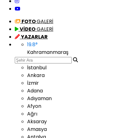
FOTO
GALERİ
VİDEO
GALERİ
YAZARLAR
19.8
°
Kahramanmaraş
İstanbul
Ankara
İzmir
Adana
Adıyaman
Afyon
Ağrı
Aksaray
Amasya
Antalya