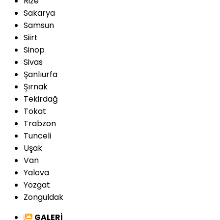
Rize
Sakarya
Samsun
Siirt
Sinop
Sivas
Şanlıurfa
Şırnak
Tekirdağ
Tokat
Trabzon
Tunceli
Uşak
Van
Yalova
Yozgat
Zonguldak
GALERİ