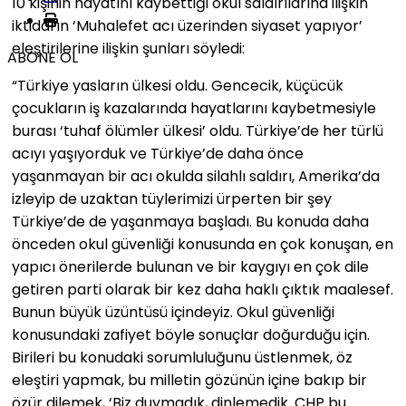
10 kişinin hayatını kaybettiği okul saldırılarına ilişkin
iktidarın ‘Muhalefet acı üzerinden siyaset yapıyor’
eleştirilerine ilişkin şunları söyledi:
ABONE OL
“Türkiye yasların ülkesi oldu. Gencecik, küçücük
çocukların iş kazalarında hayatlarını kaybetmesiyle
burası ‘tuhaf ölümler ülkesi’ oldu. Türkiye’de her türlü
acıyı yaşıyorduk ve Türkiye’de daha önce
yaşanmayan bir acı okulda silahlı saldırı, Amerika’da
izleyip de uzaktan tüylerimizi ürperten bir şey
Türkiye’de de yaşanmaya başladı. Bu konuda daha
önceden okul güvenliği konusunda en çok konuşan, en
yapıcı önerilerde bulunan ve bir kaygıyı en çok dile
getiren parti olarak bir kez daha haklı çıktık maalesef.
Bunun büyük üzüntüsü içindeyiz. Okul güvenliği
konusundaki zafiyet böyle sonuçlar doğurduğu için.
Birileri bu konudaki sorumluluğunu üstlenmek, öz
eleştiri yapmak, bu milletin gözünün içine bakıp bir
özür dilemek, ‘Biz duymadık, dinlemedik. CHP bu