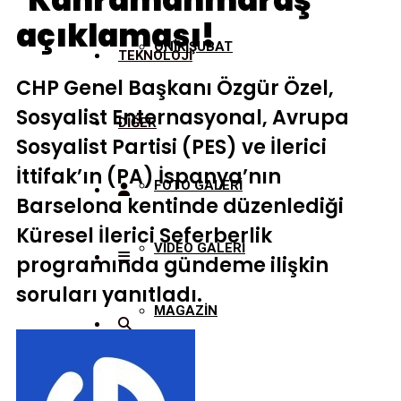
‘Kahramanmaraş’
açıklaması!
ONİKİŞUBAT
TEKNOLOJİ
CHP Genel Başkanı Özgür Özel,
Sosyalist Enternasyonal, Avrupa
DİĞER
Sosyalist Partisi (PES) ve İlerici
İttifak’ın (PA) İspanya’nın
FOTO GALERİ
Barselona kentinde düzenlediği
Küresel İlerici Seferberlik
VİDEO GALERİ
programında gündeme ilişkin
soruları yanıtladı.
MAGAZİN