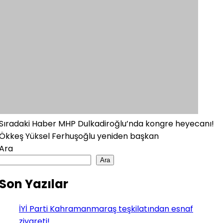
Sıradaki Haber
MHP Dulkadiroğlu’nda kongre heyecanı!
Ökkeş Yüksel Ferhuşoğlu yeniden başkan
Ara
Ara
Son Yazılar
İYİ Parti Kahramanmaraş teşkilatından esnaf
ziyareti!