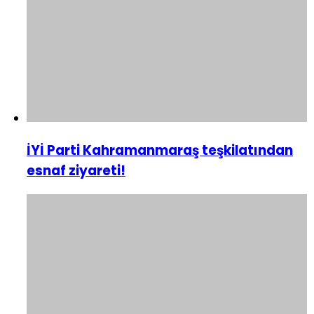
İYİ Parti Kahramanmaraş teşkilatından
esnaf ziyareti!