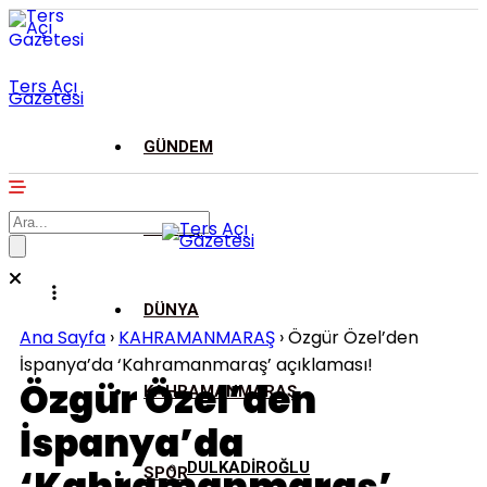
Ters Açı
Gazetesi
GÜNDEM
ASAYİŞ
DÜNYA
Ana Sayfa
›
KAHRAMANMARAŞ
›
Özgür Özel’den
İspanya’da ‘Kahramanmaraş’ açıklaması!
Özgür Özel’den
KAHRAMANMARAŞ
İspanya’da
DULKADİROĞLU
SPOR