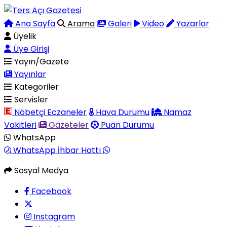
Ana Sayfa
Arama
Galeri
Video
Yazarlar
Üyelik
Üye Girişi
Yayın/Gazete
Yayınlar
Kategoriler
Servisler
Nöbetçi Eczaneler
Hava Durumu
Namaz
Vakitleri
Gazeteler
Puan Durumu
WhatsApp
WhatsApp İhbar Hattı
Sosyal Medya
Facebook
Instagram