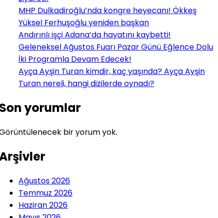
MHP Dulkadiroğlu’nda kongre heyecanı! Ökkeş
Yüksel Ferhuşoğlu yeniden başkan
Andırınlı işçi Adana’da hayatını kaybetti!
Geleneksel Ağustos Fuarı Pazar Günü Eğlence Dolu
İki Programla Devam Edecek!
Ayça Ayşin Turan kimdir, kaç yaşında? Ayça Ayşin
Turan nereli, hangi dizilerde oynadı?
Son yorumlar
Görüntülenecek bir yorum yok.
Arşivler
Ağustos 2026
Temmuz 2026
Haziran 2026
Mayıs 2026