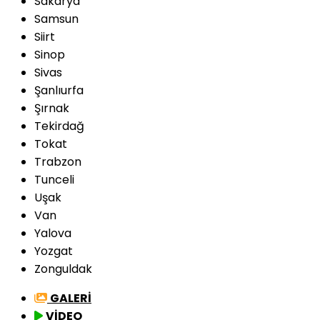
Sakarya
Samsun
Siirt
Sinop
Sivas
Şanlıurfa
Şırnak
Tekirdağ
Tokat
Trabzon
Tunceli
Uşak
Van
Yalova
Yozgat
Zonguldak
GALERİ
VİDEO