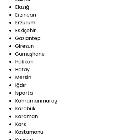
Elazığ
Erzincan
Erzurum
Eskişehir
Gaziantep
Giresun
Gümüşhane
Hakkari
Hatay
Mersin
Iğdır
Isparta
Kahramanmaraş
Karabük
Karaman
Kars
Kastamonu
Kayseri