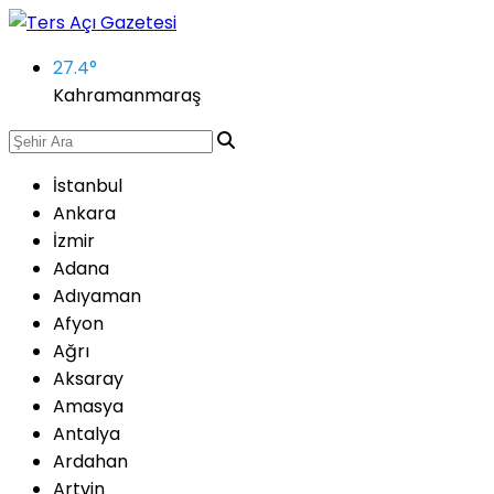
27.4
°
Kahramanmaraş
İstanbul
Ankara
İzmir
Adana
Adıyaman
Afyon
Ağrı
Aksaray
Amasya
Antalya
Ardahan
Artvin