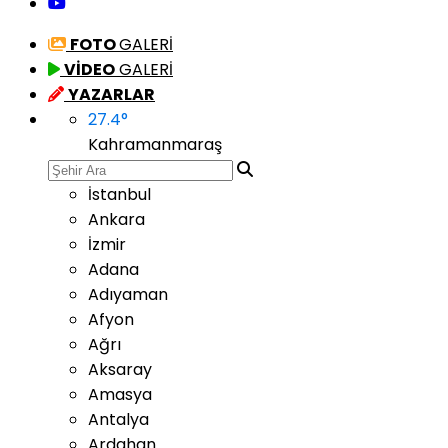
FOTO
GALERİ
VİDEO
GALERİ
YAZARLAR
27.4
°
Kahramanmaraş
İstanbul
Ankara
İzmir
Adana
Adıyaman
Afyon
Ağrı
Aksaray
Amasya
Antalya
Ardahan