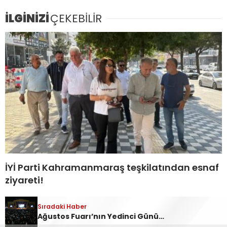
İLGİNİZİ
ÇEKEBİLİR
İYİ Parti Kahramanmaraş teşkilatından esnaf
ziyareti!
Sıradaki Haber
Ağustos Fuarı’nın Yedinci Gününe Zakkum Damgası!