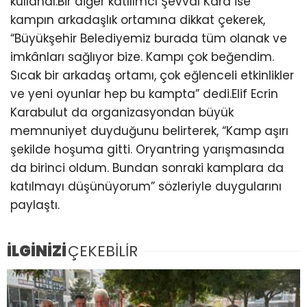
kullandı.Bir diğer katılımcı Şevval Kara ise
kampın arkadaşlık ortamına dikkat çekerek,
“Büyükşehir Belediyemiz burada tüm olanak ve
imkânları sağlıyor bize. Kampı çok beğendim.
Sıcak bir arkadaş ortamı, çok eğlenceli etkinlikler
ve yeni oyunlar hep bu kampta” dedi.Elif Ecrin
Karabulut da organizasyondan büyük
memnuniyet duyduğunu belirterek, “Kamp aşırı
şekilde hoşuma gitti. Oryantring yarışmasında
da birinci oldum. Bundan sonraki kamplara da
katılmayı düşünüyorum” sözleriyle duygularını
paylaştı.
İLGİNİZİ
ÇEKEBİLİR