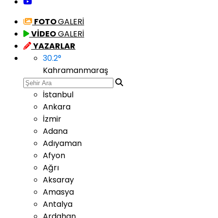
FOTO
GALERİ
VİDEO
GALERİ
YAZARLAR
30.2
°
Kahramanmaraş
İstanbul
Ankara
İzmir
Adana
Adıyaman
Afyon
Ağrı
Aksaray
Amasya
Antalya
Ardahan