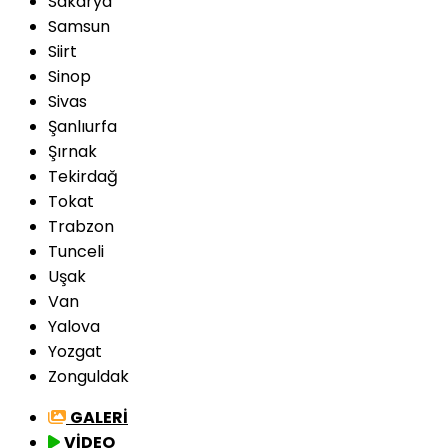
Sakarya
Samsun
Siirt
Sinop
Sivas
Şanlıurfa
Şırnak
Tekirdağ
Tokat
Trabzon
Tunceli
Uşak
Van
Yalova
Yozgat
Zonguldak
GALERİ
VİDEO