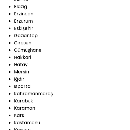
Elazığ
Erzincan
Erzurum
Eskişehir
Gaziantep
Giresun
Gümüşhane
Hakkari
Hatay
Mersin
Iğdır
Isparta
Kahramanmaraş
Karabük
Karaman
Kars
Kastamonu
Kayseri