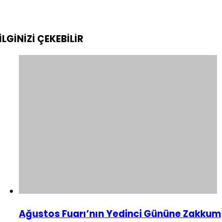
İLGİNİZİ
ÇEKEBİLİR
Ağustos Fuarı’nın Yedinci Gününe Zakkum