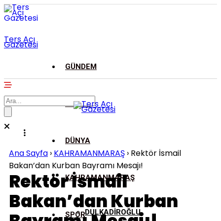
Ters Açı
Gazetesi
GÜNDEM
ASAYİŞ
DÜNYA
Ana Sayfa
›
KAHRAMANMARAŞ
›
Rektör İsmail
Bakan’dan Kurban Bayramı Mesajı!
Rektör İsmail
KAHRAMANMARAŞ
Bakan’dan Kurban
DULKADİROĞLU
SPOR