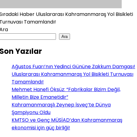
Sıradaki Haber
Uluslararası Kahramanmaraş Yol Bisikleti
Turnuvası Tamamlandı!
Ara
Ara
Son Yazılar
Ağustos Fuarı’nın Yedinci Gününe Zakkum Damgası!
Uluslararası Kahramanmaraş Yol Bisikleti Turnuvası
Tamamlandı!
Mehmet Hanefi Öksüz: “Fabrikalar Bizim Değil,
Milletin Bize Emanetidir”
Kahramanmaraşlı Zeynep İsveç’te Dünya
Şampiyonu Oldu
KMTSO ve Genç MÜSİAD’dan Kahramanmaraş
ekonomisi için güç birliği!