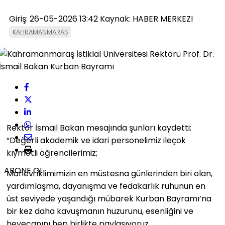
Giriş: 26-05-2026 13:42
Kaynak: HABER MERKEZI
KAHRAMANMARAŞ
Rektör İsmail Bakan mesajında şunları kaydetti;
“Değerli akademik ve idari personelimiz ileçok
kıymetli öğrencilerimiz;
ABONE OL
Manevi iklimimizin en müstesna günlerinden biri olan,
yardımlaşma, dayanışma ve fedakarlık ruhunun en
üst seviyede yaşandığı mübarek Kurban Bayramı’na
bir kez daha kavuşmanın huzurunu, esenliğini ve
heyecanını hep birlikte paylaşıyoruz.