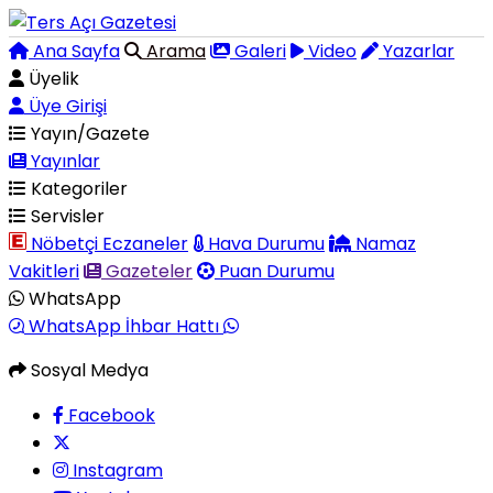
Ana Sayfa
Arama
Galeri
Video
Yazarlar
Üyelik
Üye Girişi
Yayın/Gazete
Yayınlar
Kategoriler
Servisler
Nöbetçi Eczaneler
Hava Durumu
Namaz
Vakitleri
Gazeteler
Puan Durumu
WhatsApp
WhatsApp İhbar Hattı
Sosyal Medya
Facebook
Instagram