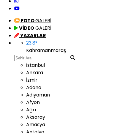
FOTO
GALERİ
VİDEO
GALERİ
YAZARLAR
23.8
°
Kahramanmaraş
İstanbul
Ankara
İzmir
Adana
Adıyaman
Afyon
Ağrı
Aksaray
Amasya
Antalya