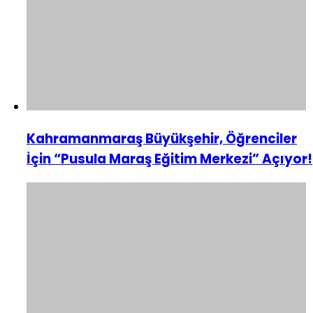
Kahramanmaraş Büyükşehir, Öğrenciler
İçin “Pusula Maraş Eğitim Merkezi” Açıyor!