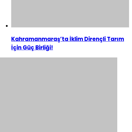
Kahramanmaraş’ta İklim Dirençli Tarım
İçin Güç Birliği!