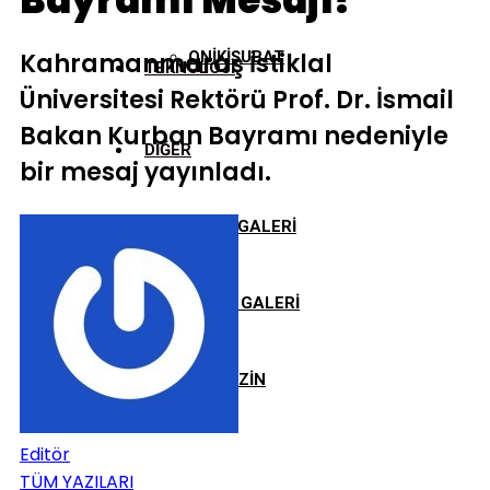
Bayramı Mesajı!
Kahramanmaraş İstiklal
ONİKİŞUBAT
TEKNOLOJİ
Üniversitesi Rektörü Prof. Dr. İsmail
Bakan Kurban Bayramı nedeniyle
DİĞER
bir mesaj yayınladı.
FOTO GALERİ
VİDEO GALERİ
MAGAZİN
Editör
TÜM YAZILARI