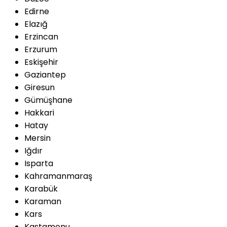
Edirne
Elazığ
Erzincan
Erzurum
Eskişehir
Gaziantep
Giresun
Gümüşhane
Hakkari
Hatay
Mersin
Iğdır
Isparta
Kahramanmaraş
Karabük
Karaman
Kars
Kastamonu