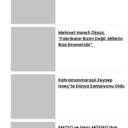
Mehmet Hanefi Öksüz:
“Fabrikalar Bizim Değil, Milletin
Bize Emanetidir”
Kahramanmaraşlı Zeynep
İsveç’te Dünya Şampiyonu Oldu
KMTSO ve Genç MÜSİAD’dan