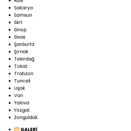
Rize
Sakarya
Samsun
Siirt
Sinop
Sivas
Şanlıurfa
Şırnak
Tekirdağ
Tokat
Trabzon
Tunceli
Uşak
Van
Yalova
Yozgat
Zonguldak
GALERİ