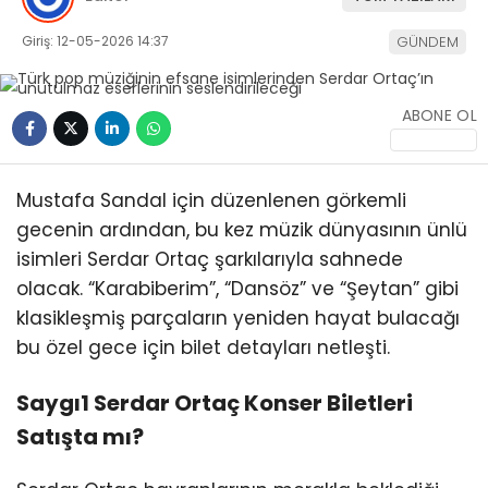
Giriş: 12-05-2026 14:37
GÜNDEM
ABONE OL
WhatsApp
İhbar Hattı
Mustafa Sandal için düzenlenen görkemli
gecenin ardından, bu kez müzik dünyasının ünlü
isimleri Serdar Ortaç şarkılarıyla sahnede
olacak. “Karabiberim”, “Dansöz” ve “Şeytan” gibi
Facebook
klasikleşmiş parçaların yeniden hayat bulacağı
bu özel gece için bilet detayları netleşti.
Saygı1 Serdar Ortaç Konser Biletleri
Instagram
Satışta mı?