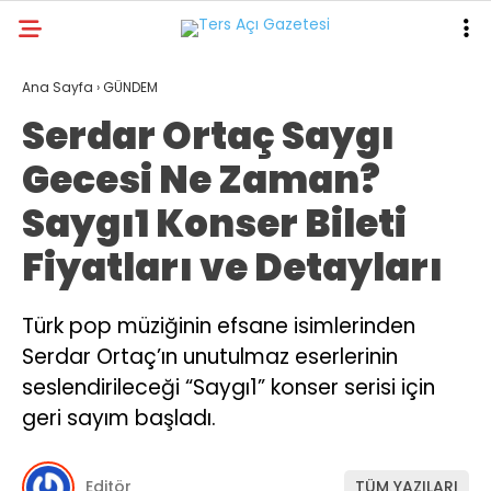
23.6
°
KAHRAMANMARAŞ
Ana Sayfa
›
GÜNDEM
Serdar Ortaç Saygı
GALERİ
VİDEO
YAZARLAR
Gecesi Ne Zaman?
GÜNDEM
Saygı1 Konser Bileti
ASAYİŞ
Fiyatları ve Detayları
DÜNYA
KAHRAMANMARAŞ
Türk pop müziğinin efsane isimlerinden
Serdar Ortaç’ın unutulmaz eserlerinin
SPOR
seslendirileceği “Saygı1” konser serisi için
TEKNOLOJİ
geri sayım başladı.
DİĞER
Editör
TÜM YAZILARI