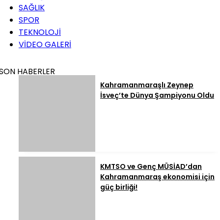
SAĞLIK
SPOR
TEKNOLOJİ
VİDEO GALERİ
SON HABERLER
Kahramanmaraşlı Zeynep
İsveç’te Dünya Şampiyonu Oldu
KMTSO ve Genç MÜSİAD’dan
Kahramanmaraş ekonomisi için
güç birliği!