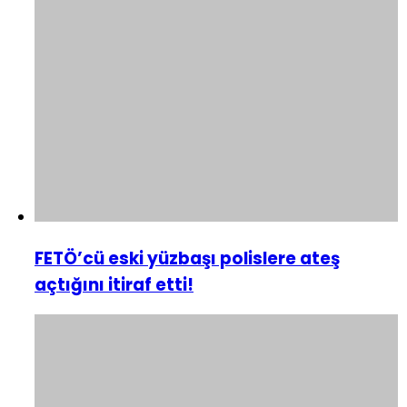
FETÖ’cü eski yüzbaşı polislere ateş
açtığını itiraf etti!