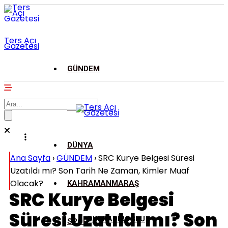
Ters Açı
Gazetesi
GÜNDEM
ASAYİŞ
DÜNYA
Ana Sayfa
›
GÜNDEM
›
SRC Kurye Belgesi Süresi
Uzatıldı mı? Son Tarih Ne Zaman, Kimler Muaf
Olacak?
KAHRAMANMARAŞ
SRC Kurye Belgesi
Süresi Uzatıldı mı? Son
DULKADİROĞLU
SPOR