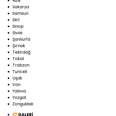
Rize
Sakarya
Samsun
Siirt
Sinop
Sivas
Şanlıurfa
Şırnak
Tekirdağ
Tokat
Trabzon
Tunceli
Uşak
Van
Yalova
Yozgat
Zonguldak
GALERİ