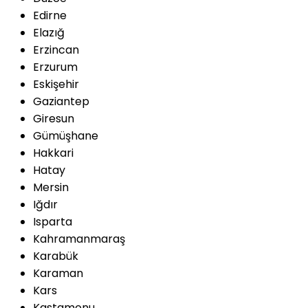
Edirne
Elazığ
Erzincan
Erzurum
Eskişehir
Gaziantep
Giresun
Gümüşhane
Hakkari
Hatay
Mersin
Iğdır
Isparta
Kahramanmaraş
Karabük
Karaman
Kars
Kastamonu