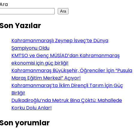
Ara
Ara
Son Yazılar
Kahramanmaraşlı Zeynep İsveç’te Dünya
Şampiyonu Oldu
KMTSO ve Genç MÜSİAD’dan Kahramanmaraş
ekonomisi için güç birliği!
Kahramanmaraş Büyükşehir, Öğrenciler İçin “Pusula
Maraş Eğitim Merkezi” Açıyor!
Kahramanmaraş’ta İklim Dirençli Tarım İçin Güç
Birliği!
Dulkadiroğlu’nda Metruk Bina Çöktü: Mahallede
Korku Dolu Anlar!
Son yorumlar