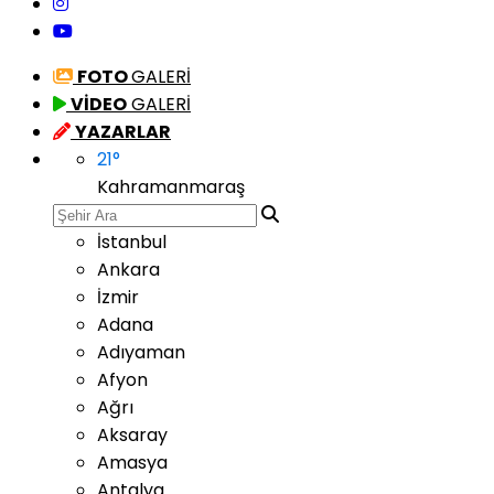
FOTO
GALERİ
VİDEO
GALERİ
YAZARLAR
21
°
Kahramanmaraş
İstanbul
Ankara
İzmir
Adana
Adıyaman
Afyon
Ağrı
Aksaray
Amasya
Antalya