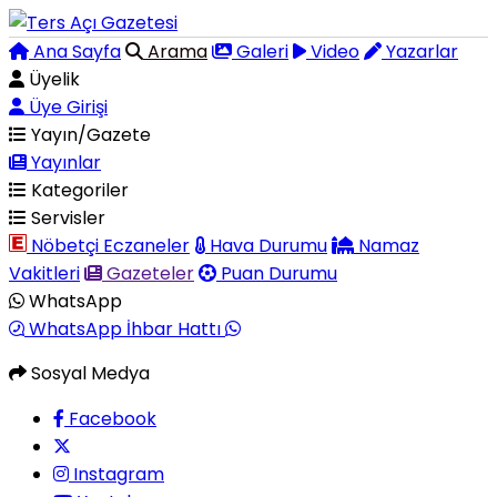
Ana Sayfa
Arama
Galeri
Video
Yazarlar
Üyelik
Üye Girişi
Yayın/Gazete
Yayınlar
Kategoriler
Servisler
Nöbetçi Eczaneler
Hava Durumu
Namaz
Vakitleri
Gazeteler
Puan Durumu
WhatsApp
WhatsApp İhbar Hattı
Sosyal Medya
Facebook
Instagram