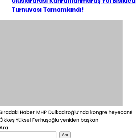
Uluslararası Kahramanmaraş Yol Bisikleti
Turnuvası Tamamlandı!
Sıradaki Haber
MHP Dulkadiroğlu’nda kongre heyecanı!
Ökkeş Yüksel Ferhuşoğlu yeniden başkan
Ara
Ara