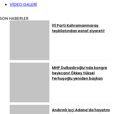
VİDEO GALERİ
SON HABERLER
İYİ Parti Kahramanmaraş
teşkilatından esnaf ziyareti!
MHP Dulkadiroğlu’nda kongre
heyecanı! Ökkeş Yüksel
Ferhuşoğlu yeniden başkan
Andırınlı işçi Adana’da hayatını