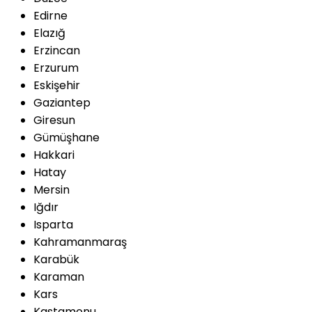
Edirne
Elazığ
Erzincan
Erzurum
Eskişehir
Gaziantep
Giresun
Gümüşhane
Hakkari
Hatay
Mersin
Iğdır
Isparta
Kahramanmaraş
Karabük
Karaman
Kars
Kastamonu