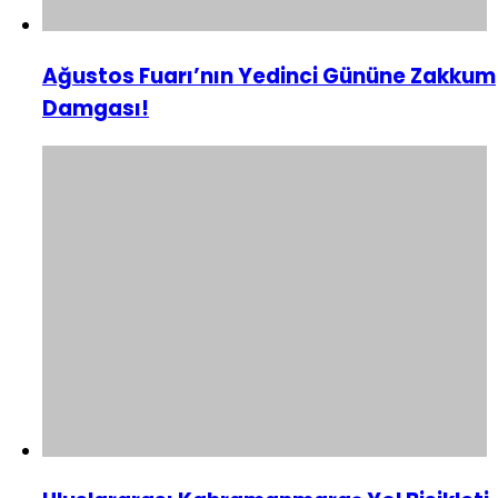
Ağustos Fuarı’nın Yedinci Gününe Zakkum
Damgası!