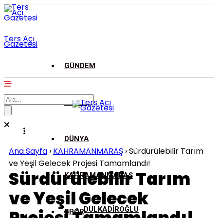
Ters Açı
Gazetesi
GÜNDEM
ASAYİŞ
DÜNYA
Ana Sayfa
›
KAHRAMANMARAŞ
›
Sürdürülebilir Tarım
ve Yeşil Gelecek Projesi Tamamlandı!
Sürdürülebilir Tarım
KAHRAMANMARAŞ
ve Yeşil Gelecek
DULKADİROĞLU
SPOR