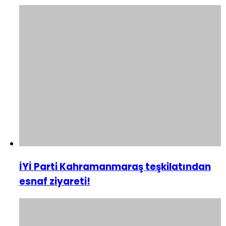
İYİ Parti Kahramanmaraş teşkilatından
esnaf ziyareti!