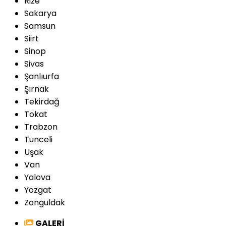
Rize
Sakarya
Samsun
Siirt
Sinop
Sivas
Şanlıurfa
Şırnak
Tekirdağ
Tokat
Trabzon
Tunceli
Uşak
Van
Yalova
Yozgat
Zonguldak
GALERİ