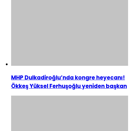
MHP Dulkadiroğlu’nda kongre heyecanı!
Ökkeş Yüksel Ferhuşoğlu yeniden başkan