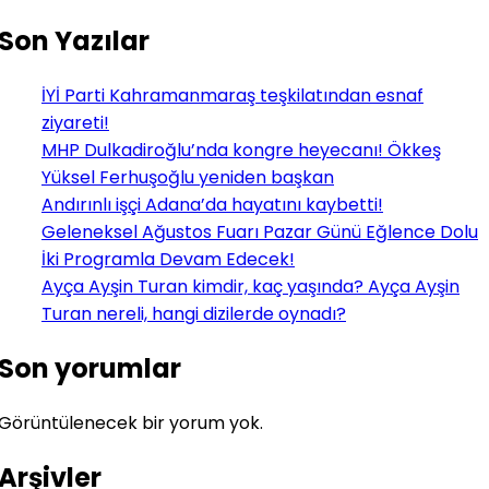
Son Yazılar
İYİ Parti Kahramanmaraş teşkilatından esnaf
ziyareti!
MHP Dulkadiroğlu’nda kongre heyecanı! Ökkeş
Yüksel Ferhuşoğlu yeniden başkan
Andırınlı işçi Adana’da hayatını kaybetti!
Geleneksel Ağustos Fuarı Pazar Günü Eğlence Dolu
İki Programla Devam Edecek!
Ayça Ayşin Turan kimdir, kaç yaşında? Ayça Ayşin
Turan nereli, hangi dizilerde oynadı?
Son yorumlar
Görüntülenecek bir yorum yok.
Arşivler