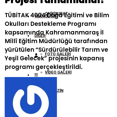
Projesi Tamamlandı!
TÜBİTAK 4004 Doğa Eğitimi ve Bilim
ONİKİŞUBAT
TEKNOLOJİ
Okulları Destekleme Programı
kapsamında Kahramanmaraş İl
DİĞER
Millî Eğitim Müdürlüğü tarafından
yürütülen “Sürdürülebilir Tarım ve
FOTO GALERİ
Yeşil Gelecek” projesinin kapanış
programı gerçekleştirildi.
VİDEO GALERİ
MAGAZİN