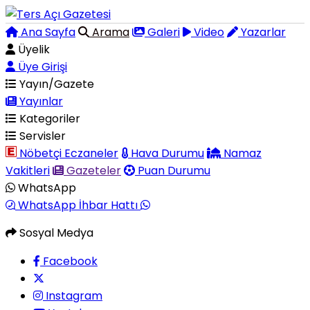
Ana Sayfa
Arama
Galeri
Video
Yazarlar
Üyelik
Üye Girişi
Yayın/Gazete
Yayınlar
Kategoriler
Servisler
Nöbetçi Eczaneler
Hava Durumu
Namaz
Vakitleri
Gazeteler
Puan Durumu
WhatsApp
WhatsApp İhbar Hattı
Sosyal Medya
Facebook
Instagram