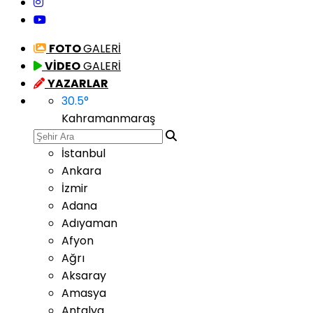
FOTO
GALERİ
VİDEO
GALERİ
YAZARLAR
30.5
°
Kahramanmaraş
İstanbul
Ankara
İzmir
Adana
Adıyaman
Afyon
Ağrı
Aksaray
Amasya
Antalya