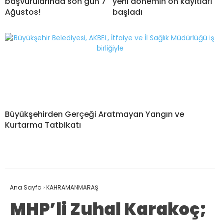
başvurularında son gün 7
yeni dönemin ön kayıtları
Ağustos!
başladı
Büyükşehirden Gerçeği Aratmayan Yangın ve
Kurtarma Tatbikatı
Ana Sayfa
›
KAHRAMANMARAŞ
MHP’li Zuhal Karakoç;