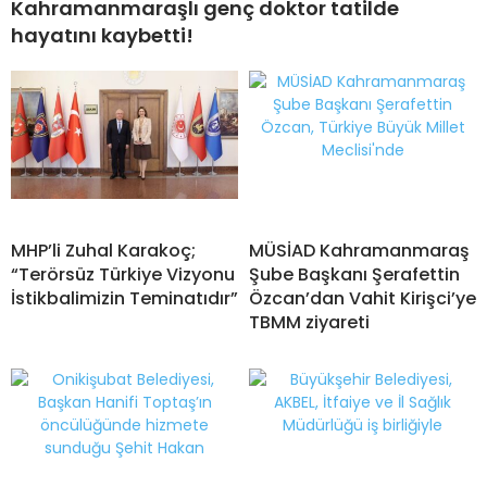
Kahramanmaraşlı genç doktor tatilde
hayatını kaybetti!
MHP’li Zuhal Karakoç;
MÜSİAD Kahramanmaraş
“Terörsüz Türkiye Vizyonu
Şube Başkanı Şerafettin
İstikbalimizin Teminatıdır”
Özcan’dan Vahit Kirişci’ye
TBMM ziyareti