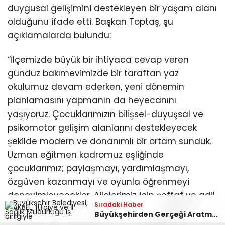
duygusal gelişimini destekleyen bir yaşam alanı
olduğunu ifade etti. Başkan Toptaş, şu
açıklamalarda bulundu:
“İlçemizde büyük bir ihtiyaca cevap veren
gündüz bakımevimizde bir taraftan yaz
okulumuz devam ederken, yeni dönemin
planlamasını yapmanın da heyecanını
yaşıyoruz. Çocuklarımızın bilişsel-duyuşsal ve
psikomotor gelişim alanlarını destekleyecek
şekilde modern ve donanımlı bir ortam sunduk.
Uzman eğitmen kadromuz eşliğinde
çocuklarımız; paylaşmayı, yardımlaşmayı,
özgüven kazanmayı ve oyunla öğrenmeyi
deneyimleyecekler. Ailelerimiz için şeffaf ve adil
Sıradaki Haber
bir sistemle, kayıtlarımız noter huzurunda kura
Büyükşehirden Gerçeği Aratmayan Yangın ve Kurtarma Tatbikatı
çekimiyle belirlenecek. Tüm ebeveynlerimizi