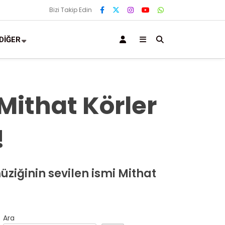
Bizi Takip Edin
DİĞER
Mithat Körler
!
ziğinin sevilen ismi Mithat
Ara