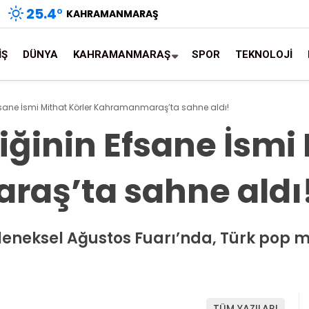
25.4
°
KAHRAMANMARAŞ
İŞ
DÜNYA
KAHRAMANMARAŞ
SPOR
TEKNOLOJİ
fsane İsmi Mithat Körler Kahramanmaraş’ta sahne aldı!
ğinin Efsane İsmi 
aş’ta sahne aldı
leneksel Ağustos Fuarı’nda, Türk pop mü
TÜM YAZILARI