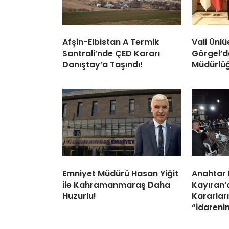
Afşin-Elbistan A Termik
Vali Ünl
Santrali’nde ÇED Kararı
Görgel’d
Danıştay’a Taşındı!
Müdürlüğ
Emniyet Müdürü Hasan Yiğit
Anahtar P
ile Kahramanmaraş Daha
Kayıran’
Huzurlu!
Kararları
“İdarenin