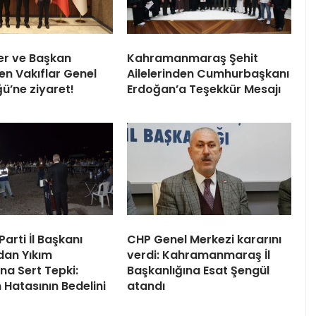
üer ve Başkan
Kahramanmaraş Şehit
en Vakıflar Genel
Ailelerinden Cumhurbaşkanı
ü’ne ziyaret!
Erdoğan’a Teşekkür Mesajı
arti İl Başkanı
CHP Genel Merkezi kararını
dan Yıkım
verdi: Kahramanmaraş İl
na Sert Tepki:
Başkanlığına Esat Şengül
 Hatasının Bedelini
atandı