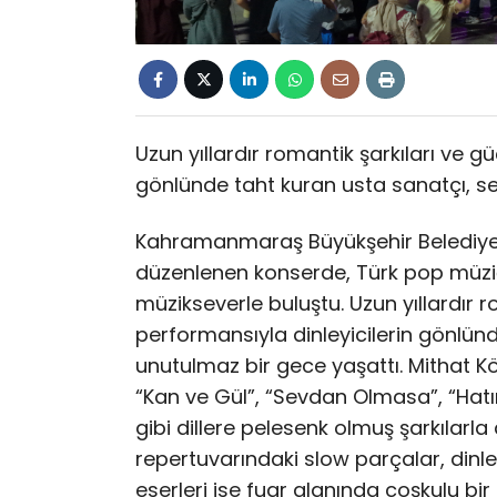
Uzun yıllardır romantik şarkıları ve g
gönlünde taht kuran usta sanatçı, sev
Kahramanmaraş Büyükşehir Belediyes
düzenlenen konserde, Türk pop müziği
müzikseverle buluştu. Uzun yıllardır 
performansıyla dinleyicilerin gönlünd
unutulmaz bir gece yaşattı. Mithat Kö
“Kan ve Gül”, “Sevdan Olmasa”, “Hatı
gibi dillere pelesenk olmuş şarkılarla
repertuvarındaki slow parçalar, dinl
eserleri ise fuar alanında coşkulu b