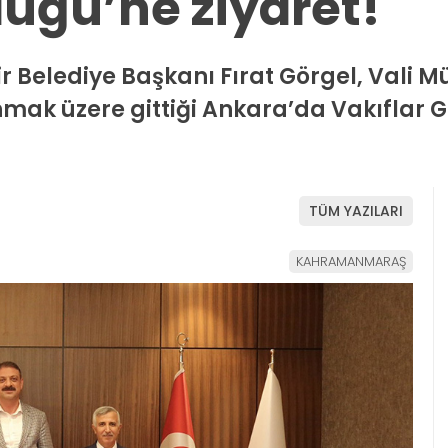
üğü’ne ziyaret!
lediye Başkanı Fırat Görgel, Vali Müke
mak üzere gittiği Ankara’da Vakıflar 
TÜM YAZILARI
KAHRAMANMARAŞ