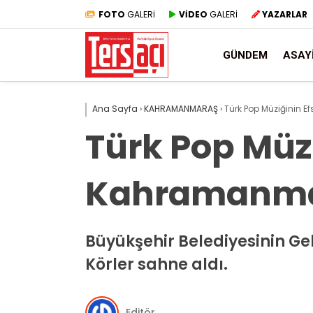
FOTO
GALERİ
VİDEO
GALERİ
YAZARLAR
GÜNDEM
ASAY
Ana Sayfa
›
KAHRAMANMARAŞ
›
Türk Pop Müziğinin E
Türk Pop Müzi
Kahramanmar
Büyükşehir Belediyesinin Ge
Körler sahne aldı.
Editör