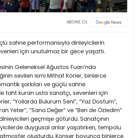
ABONE OL
üçlü sahne performansıyla dinleyicilerin
enleri için unutulmaz bir gece yaşattı.
inin Geleneksel Ağustos Fuarı’nda
nin sevilen ismi Mithat Körler, binlerce
romantik şarkıları ve güçlü sahne
e taht kuran usta sanatçı, sevenleri için
rler; “Yollarda Bulurum Seni”, “Yaz Dostum”,
ran Yeter”, “Sana Değer” ve “Ben de Özledim”
 dinleyicileri geçmişe götürdü. Sanatçının
eyicilerde duygusal anlar yaşatırken, tempolu
ir atmosfer oluşturdu. Konser boyunca binlerce