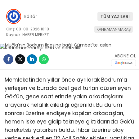
Editör
TÜM YAZILARI
Giriş: 08-08-2026 10:18
KAHRAMANMARAŞ
Kaynak: HABER MERKEZI
ABONE OL
Memleketinden yıllar önce ayrılarak Bodrum’a
yerleşen ve burada özel gezi turları düzenleyen
Gök’ün, gece saatlerinde yakın arkadaşlarını
arayarak helallik dilediği öğrenildi. Bu durum
sonrası üzerine endişeye kapılan arkadaşları,
hemen iskeleye gidip tekneye çıktıklarında Gök’ü
hareketsiz yatarken buldu. İhbar üzerine olay
yerine sevk edilen 112 Acil Sağlık ekipleri, yaptıkları