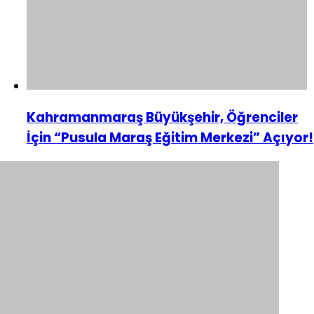
Kahramanmaraş Büyükşehir, Öğrenciler
İçin “Pusula Maraş Eğitim Merkezi” Açıyor!