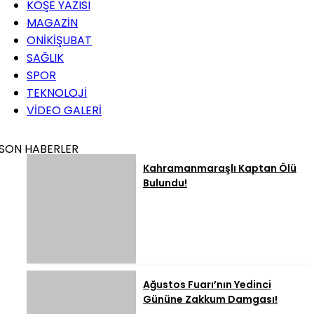
KÖŞE YAZISI
MAGAZİN
ONİKİŞUBAT
SAĞLIK
SPOR
TEKNOLOJİ
VİDEO GALERİ
SON HABERLER
Kahramanmaraşlı Kaptan Ölü
Bulundu!
Ağustos Fuarı’nın Yedinci
Gününe Zakkum Damgası!