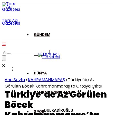
Ters Açı
Gazetesi
GÜNDEM
ASAYİŞ
DÜNYA
Ana Sayfa
›
KAHRAMANMARAŞ
›
Türkiye’de Az
Görülen Böcek Kahramanmaraş’ta Ortaya Çıktı!
Türkiye’de Az Görülen
KAHRAMANMARAŞ
Böcek
DULKADİROĞLU
SPOR