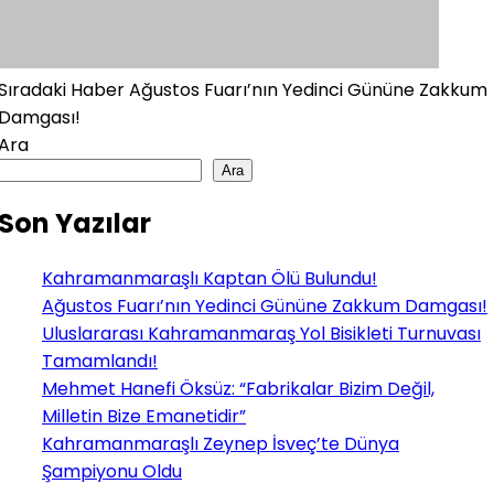
Sıradaki Haber
Ağustos Fuarı’nın Yedinci Gününe Zakkum
Damgası!
Ara
Ara
Son Yazılar
Kahramanmaraşlı Kaptan Ölü Bulundu!
Ağustos Fuarı’nın Yedinci Gününe Zakkum Damgası!
Uluslararası Kahramanmaraş Yol Bisikleti Turnuvası
Tamamlandı!
Mehmet Hanefi Öksüz: “Fabrikalar Bizim Değil,
Milletin Bize Emanetidir”
Kahramanmaraşlı Zeynep İsveç’te Dünya
Şampiyonu Oldu