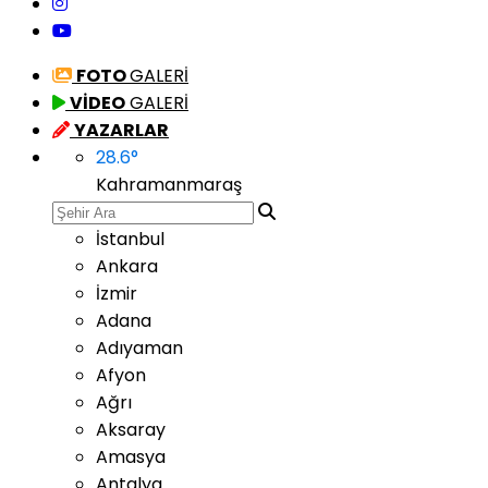
FOTO
GALERİ
VİDEO
GALERİ
YAZARLAR
28.6
°
Kahramanmaraş
İstanbul
Ankara
İzmir
Adana
Adıyaman
Afyon
Ağrı
Aksaray
Amasya
Antalya