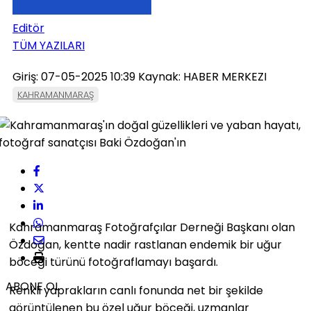
Editör
TÜM YAZILARI
Giriş: 07-05-2025 10:39
Kaynak: HABER MERKEZI
KAHRAMANMARAŞ
Kahramanmaraş Fotoğrafçılar Derneği Başkanı olan
Özdoğan, kentte nadir rastlanan endemik bir uğur
böceği türünü fotoğraflamayı başardı.
ABONE OL
Renkli yaprakların canlı fonunda net bir şekilde
görüntülenen bu özel uğur böceği, uzmanlar