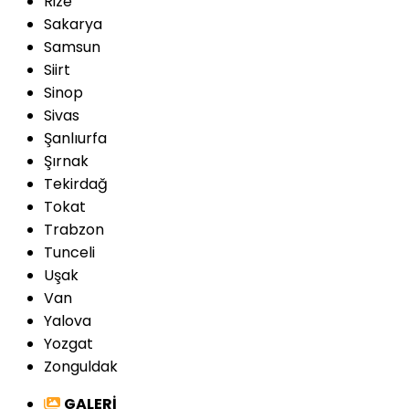
Rize
Sakarya
Samsun
Siirt
Sinop
Sivas
Şanlıurfa
Şırnak
Tekirdağ
Tokat
Trabzon
Tunceli
Uşak
Van
Yalova
Yozgat
Zonguldak
GALERİ