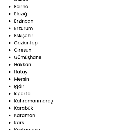
Edirne
Elazığ
Erzincan
Erzurum
Eskişehir
Gaziantep
Giresun
Gümüşhane
Hakkari
Hatay
Mersin
Iğdır
Isparta
Kahramanmaraş
Karabük
Karaman
Kars
Kastamonu