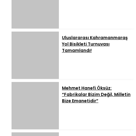
Uluslararası Kahramanmaraş
Yol Bisikleti Turnuvası
Tamamlandı!
Mehmet Hanefi Öksüz:
“Fabrikalar Bizim Değil, Milletin
Bize Emanetidir”