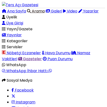
Ana Sayfa
Arama
Galeri
Video
Yazarlar
Üyelik
Üye Girişi
Yayın/Gazete
Yayınlar
Kategoriler
Servisler
Nöbetçi Eczaneler
Hava Durumu
Namaz
Vakitleri
Gazeteler
Puan Durumu
WhatsApp
WhatsApp İhbar Hattı
Sosyal Medya
Facebook
Instagram