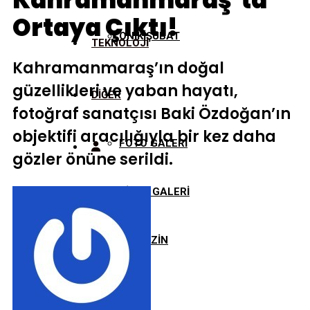
Kahramanmaraş’ta
Ortaya Çıktı!
ONİKİŞUBAT
TEKNOLOJİ
Kahramanmaraş’ın doğal
güzellikleri ve yaban hayatı,
DİĞER
fotoğraf sanatçısı Baki Özdoğan’ın
objektifi aracılığıyla bir kez daha
FOTO GALERİ
gözler önüne serildi.
VİDEO GALERİ
MAGAZİN