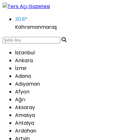
30.8
°
Kahramanmaraş
İstanbul
Ankara
İzmir
Adana
Adıyaman
Afyon
Ağrı
Aksaray
Amasya
Antalya
Ardahan
Artvin