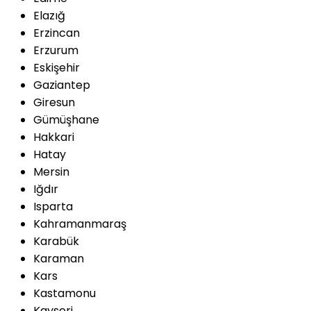
Elazığ
Erzincan
Erzurum
Eskişehir
Gaziantep
Giresun
Gümüşhane
Hakkari
Hatay
Mersin
Iğdır
Isparta
Kahramanmaraş
Karabük
Karaman
Kars
Kastamonu
Kayseri