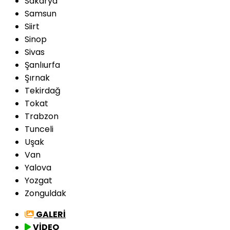
Sakarya
Samsun
Siirt
Sinop
Sivas
Şanlıurfa
Şırnak
Tekirdağ
Tokat
Trabzon
Tunceli
Uşak
Van
Yalova
Yozgat
Zonguldak
GALERİ
VİDEO