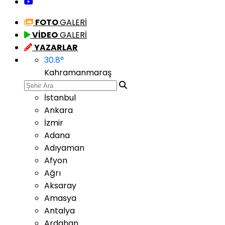
FOTO
GALERİ
VİDEO
GALERİ
YAZARLAR
30.8
°
Kahramanmaraş
İstanbul
Ankara
İzmir
Adana
Adıyaman
Afyon
Ağrı
Aksaray
Amasya
Antalya
Ardahan