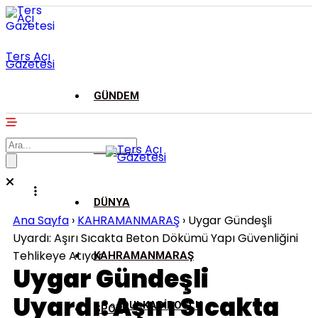
Ters Açı
Gazetesi
GÜNDEM
ASAYİŞ
DÜNYA
Ana Sayfa
›
KAHRAMANMARAŞ
›
Uygar Gündeşli
Uyardı: Aşırı Sıcakta Beton Dökümü Yapı Güvenliğini
Tehlikeye Atıyor
KAHRAMANMARAŞ
Uygar Gündeşli
Uyardı: Aşırı Sıcakta
DULKADİROĞLU
SPOR