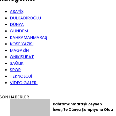
ASAYİŞ
DULKADİROĞLU
DÜNYA
GÜNDEM
KAHRAMANMARAŞ
KÖŞE YAZISI
MAGAZİN
ONİKİŞUBAT
SAĞLIK
SPOR
TEKNOLOJİ
VİDEO GALERİ
SON HABERLER
Kahramanmaraşlı Zeynep
İsveç’te Dünya Şampiyonu Oldu