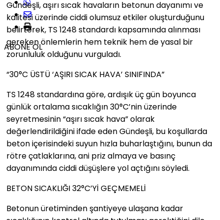
Gündeşli, aşırı sıcak havaların betonun dayanımı ve
kalitesi üzerinde ciddi olumsuz etkiler oluşturduğunu
belirterek, TS 1248 standardı kapsamında alınması
gereken önlemlerin hem teknik hem de yasal bir
ABONE OL
zorunluluk olduğunu vurguladı.
“30°C ÜSTÜ ‘AŞIRI SICAK HAVA’ SINIFINDA”
TS 1248 standardına göre, ardışık üç gün boyunca
günlük ortalama sıcaklığın 30°C’nin üzerinde
seyretmesinin “aşırı sıcak hava” olarak
değerlendirildiğini ifade eden Gündeşli, bu koşullarda
beton içerisindeki suyun hızla buharlaştığını, bunun da
rötre çatlaklarına, ani priz almaya ve basınç
dayanımında ciddi düşüşlere yol açtığını söyledi.
BETON SICAKLIĞI 32°C’Yİ GEÇMEMELİ
Betonun üretiminden şantiyeye ulaşana kadar