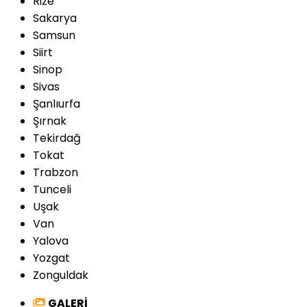
Rize
Sakarya
Samsun
Siirt
Sinop
Sivas
Şanlıurfa
Şırnak
Tekirdağ
Tokat
Trabzon
Tunceli
Uşak
Van
Yalova
Yozgat
Zonguldak
GALERİ