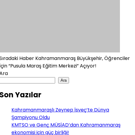
Sıradaki Haber
Kahramanmaraş Büyükşehir, Öğrenciler
İçin “Pusula Maraş Eğitim Merkezi” Açıyor!
Ara
Ara
Son Yazılar
Kahramanmaraşlı Zeynep İsveç’te Dünya
Şampiyonu Oldu
KMTSO ve Genç MÜSİAD’dan Kahramanmaraş
ekonomisi için güç birliği!