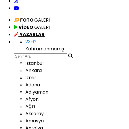
FOTO
GALERİ
VİDEO
GALERİ
YAZARLAR
23.6
°
Kahramanmaraş
İstanbul
Ankara
İzmir
Adana
Adıyaman
Afyon
Ağrı
Aksaray
Amasya
Antalya