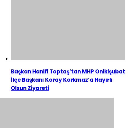
Başkan Hanifi Toptaş’tan MHP Onikişubat
İlçe Başkanı Koray Korkmaz’a Hayırlı
Olsun Ziyareti