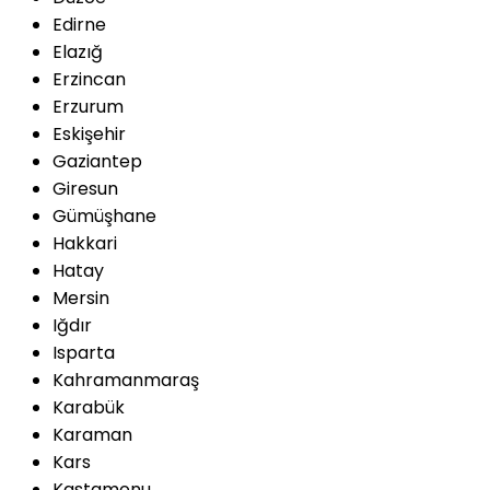
Edirne
Elazığ
Erzincan
Erzurum
Eskişehir
Gaziantep
Giresun
Gümüşhane
Hakkari
Hatay
Mersin
Iğdır
Isparta
Kahramanmaraş
Karabük
Karaman
Kars
Kastamonu