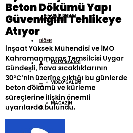
Beton Dökümü Yapı
Güvenliğini Tehlikeye
ONİKİŞUBAT
TEKNOLOJİ
Atıyor
DİĞER
İnşaat Yüksek Mühendisi ve İMO
Kahramanmaraş Temsilcisi Uygar
FOTO GALERİ
Gündeşli, hava sıcaklıklarının
30°C’nin üzerine çıktığı bu günlerde
VİDEO GALERİ
beton dökümü ve kürleme
süreçlerine ilişkin önemli
MAGAZİN
uyarılarda bulundu.