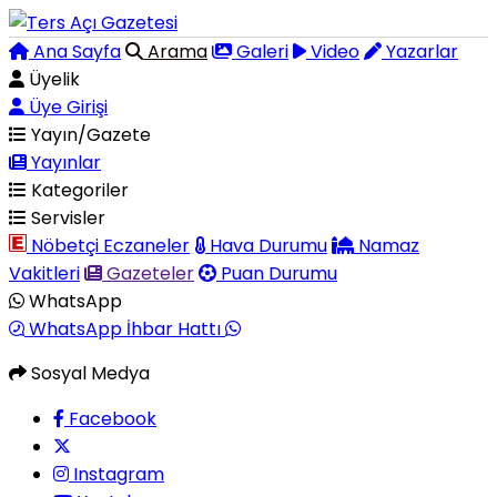
Ana Sayfa
Arama
Galeri
Video
Yazarlar
Üyelik
Üye Girişi
Yayın/Gazete
Yayınlar
Kategoriler
Servisler
Nöbetçi Eczaneler
Hava Durumu
Namaz
Vakitleri
Gazeteler
Puan Durumu
WhatsApp
WhatsApp İhbar Hattı
Sosyal Medya
Facebook
Instagram