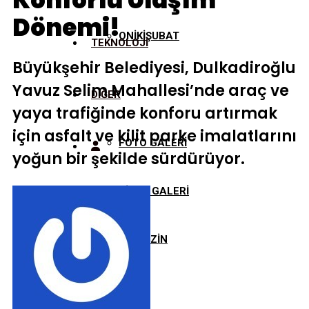
Konforlu Ulaşım
Dönemi!
ONİKİŞUBAT
TEKNOLOJİ
Büyükşehir Belediyesi, Dulkadiroğlu
Yavuz Selim Mahallesi’nde araç ve
DİĞER
yaya trafiğinde konforu artırmak
için asfalt ve kilit parke imalatlarını
FOTO GALERİ
yoğun bir şekilde sürdürüyor.
VİDEO GALERİ
MAGAZİN