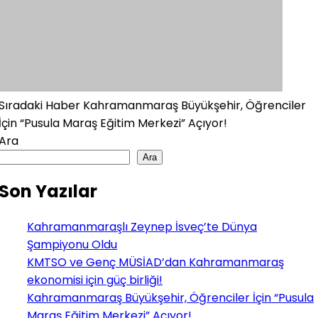
Sıradaki Haber
Kahramanmaraş Büyükşehir, Öğrenciler
İçin “Pusula Maraş Eğitim Merkezi” Açıyor!
Ara
Ara
Son Yazılar
Kahramanmaraşlı Zeynep İsveç’te Dünya
Şampiyonu Oldu
KMTSO ve Genç MÜSİAD’dan Kahramanmaraş
ekonomisi için güç birliği!
Kahramanmaraş Büyükşehir, Öğrenciler İçin “Pusula
Maraş Eğitim Merkezi” Açıyor!