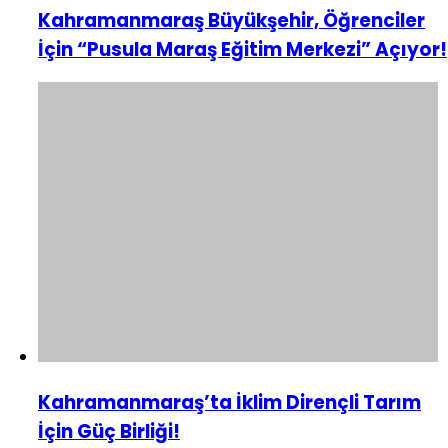
Kahramanmaraş Büyükşehir, Öğrenciler
İçin “Pusula Maraş Eğitim Merkezi” Açıyor!
Kahramanmaraş’ta İklim Dirençli Tarım
İçin Güç Birliği!