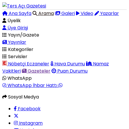
Ana Sayfa
Arama
Galeri
Video
Yazarlar
Üyelik
Üye Girişi
Yayın/Gazete
Yayınlar
Kategoriler
Servisler
Nöbetçi Eczaneler
Hava Durumu
Namaz
Vakitleri
Gazeteler
Puan Durumu
WhatsApp
WhatsApp İhbar Hattı
Sosyal Medya
Facebook
Instagram