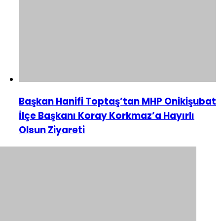
Başkan Hanifi Toptaş’tan MHP Onikişubat
İlçe Başkanı Koray Korkmaz’a Hayırlı
Olsun Ziyareti