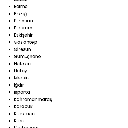
Edirne
Elazığ
Erzincan
Erzurum
Eskişehir
Gaziantep
Giresun
Gümüşhane
Hakkari
Hatay
Mersin
Iğdır
Isparta
Kahramanmaraş
Karabük
Karaman
Kars
Kastamonu