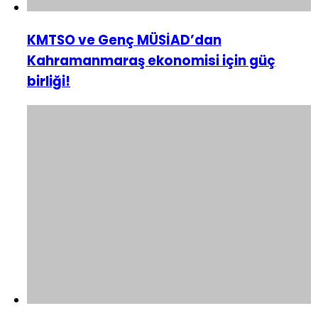
KMTSO ve Genç MÜSİAD’dan
Kahramanmaraş ekonomisi için güç
birliği!