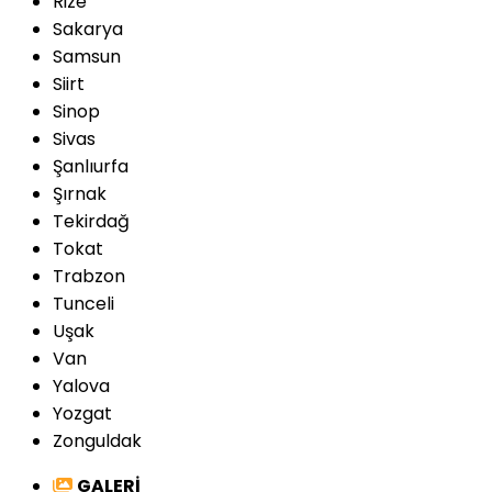
Rize
Sakarya
Samsun
Siirt
Sinop
Sivas
Şanlıurfa
Şırnak
Tekirdağ
Tokat
Trabzon
Tunceli
Uşak
Van
Yalova
Yozgat
Zonguldak
GALERİ