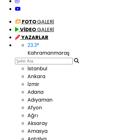
FOTO
GALERİ
VİDEO
GALERİ
YAZARLAR
23.3
°
Kahramanmaraş
İstanbul
Ankara
İzmir
Adana
Adıyaman
Afyon
Ağrı
Aksaray
Amasya
Antalya