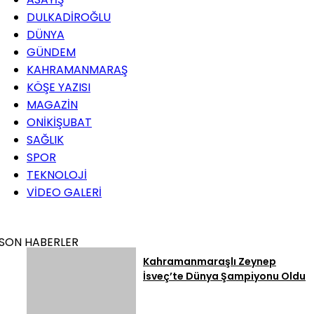
DULKADİROĞLU
DÜNYA
GÜNDEM
KAHRAMANMARAŞ
KÖŞE YAZISI
MAGAZİN
ONİKİŞUBAT
SAĞLIK
SPOR
TEKNOLOJİ
VİDEO GALERİ
SON HABERLER
Kahramanmaraşlı Zeynep
İsveç’te Dünya Şampiyonu Oldu