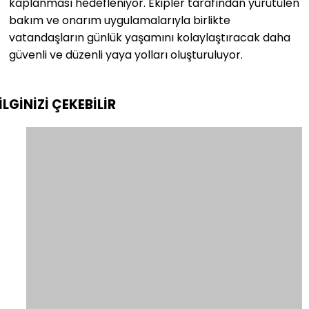
kaplanması hedefleniyor. Ekipler tarafından yürütülen
bakım ve onarım uygulamalarıyla birlikte
vatandaşların günlük yaşamını kolaylaştıracak daha
güvenli ve düzenli yaya yolları oluşturuluyor.
İLGİNİZİ
ÇEKEBİLİR