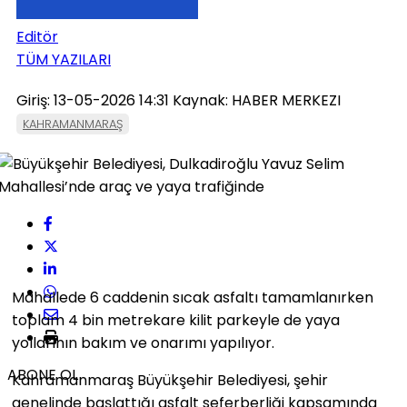
Editör
TÜM YAZILARI
Giriş: 13-05-2026 14:31
Kaynak: HABER MERKEZI
KAHRAMANMARAŞ
Mahallede 6 caddenin sıcak asfaltı tamamlanırken
toplam 4 bin metrekare kilit parkeyle de yaya
yollarının bakım ve onarımı yapılıyor.
ABONE OL
Kahramanmaraş Büyükşehir Belediyesi, şehir
genelinde başlattığı asfalt seferberliği kapsamında