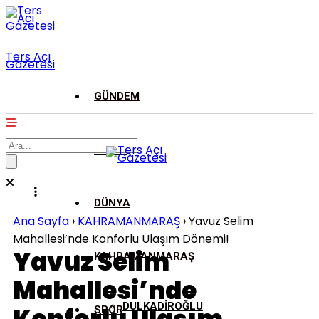
Ters Açı
Gazetesi
GÜNDEM
ASAYİŞ
DÜNYA
Ana Sayfa
›
KAHRAMANMARAŞ
›
Yavuz Selim
Mahallesi’nde Konforlu Ulaşım Dönemi!
Yavuz Selim
KAHRAMANMARAŞ
Mahallesi’nde
DULKADİROĞLU
SPOR