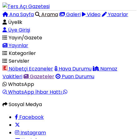
Ana Sayfa
Arama
Galeri
Video
Yazarlar
Üyelik
Üye Girişi
Yayın/Gazete
Yayınlar
Kategoriler
Servisler
Nöbetçi Eczaneler
Hava Durumu
Namaz
Vakitleri
Gazeteler
Puan Durumu
WhatsApp
WhatsApp İhbar Hattı
Sosyal Medya
Facebook
Instagram