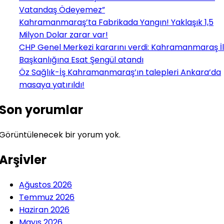
Vatandaş Ödeyemez”
Kahramanmaraş’ta Fabrikada Yangın! Yaklaşık 1,5
Milyon Dolar zarar var!
CHP Genel Merkezi kararını verdi: Kahramanmaraş İl
Başkanlığına Esat Şengül atandı
Öz Sağlık-İş Kahramanmaraş’ın talepleri Ankara’da
masaya yatırıldı!
Son yorumlar
Görüntülenecek bir yorum yok.
Arşivler
Ağustos 2026
Temmuz 2026
Haziran 2026
Mayıs 2026