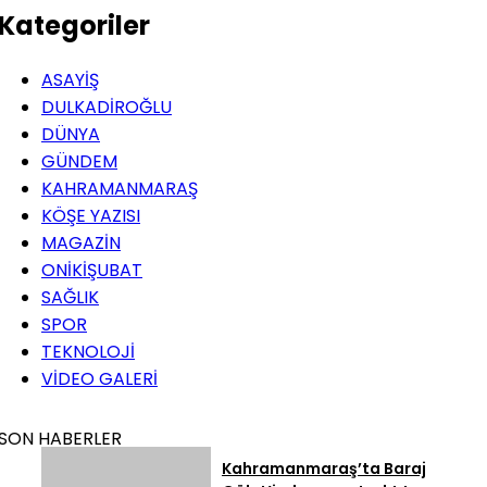
Kategoriler
ASAYİŞ
DULKADİROĞLU
DÜNYA
GÜNDEM
KAHRAMANMARAŞ
KÖŞE YAZISI
MAGAZİN
ONİKİŞUBAT
SAĞLIK
SPOR
TEKNOLOJİ
VİDEO GALERİ
SON HABERLER
Kahramanmaraş’ta Baraj