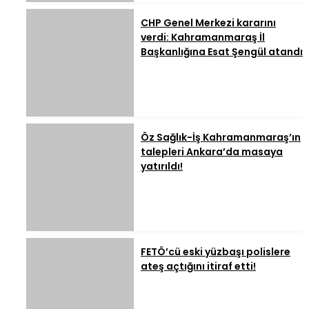
CHP Genel Merkezi kararını
verdi: Kahramanmaraş İl
Başkanlığına Esat Şengül atandı
Öz Sağlık-İş Kahramanmaraş’ın
talepleri Ankara’da masaya
yatırıldı!
FETÖ’cü eski yüzbaşı polislere
ateş açtığını itiraf etti!