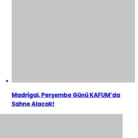
Madrigal, Perşembe Günü KAFUM’da
Sahne Alacak!