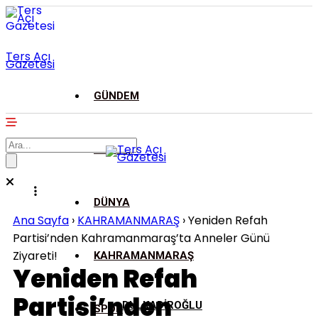
Ters Açı
Gazetesi
GÜNDEM
ASAYİŞ
DÜNYA
Ana Sayfa
›
KAHRAMANMARAŞ
›
Yeniden Refah
Partisi’nden Kahramanmaraş’ta Anneler Günü
Ziyareti!
KAHRAMANMARAŞ
Yeniden Refah
Partisi’nden
DULKADİROĞLU
SPOR