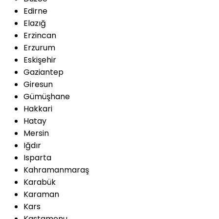
Edirne
Elazığ
Erzincan
Erzurum
Eskişehir
Gaziantep
Giresun
Gümüşhane
Hakkari
Hatay
Mersin
Iğdır
Isparta
Kahramanmaraş
Karabük
Karaman
Kars
Kastamonu