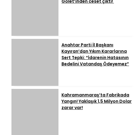
Gölet’inden ceset çıktı!
Anahtar Parti İl Başkanı
Kayıran’dan Yıkım Kararlarına
Sert Tepki: “İdarenin Hatasının
Bedelini Vatandaş Ödeyemez”
Kahramanmaraş’ta Fabrikada
Yangın! Yaklaşık 1,5 Milyon Dolar
zarar var!