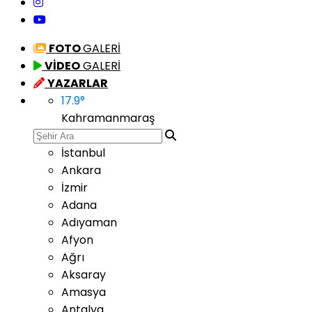
FOTO
GALERİ
VİDEO
GALERİ
YAZARLAR
17.9
°
Kahramanmaraş
İstanbul
Ankara
İzmir
Adana
Adıyaman
Afyon
Ağrı
Aksaray
Amasya
Antalya