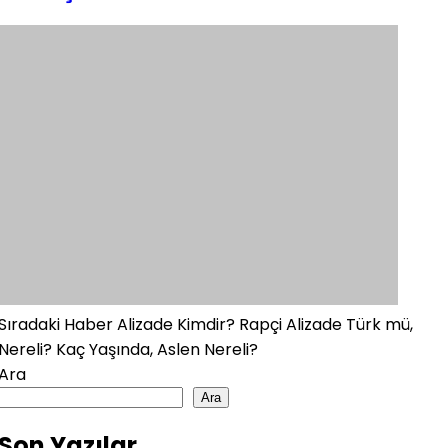
Sıradaki Haber
Alizade Kimdir? Rapçi Alizade Türk mü,
Nereli? Kaç Yaşında, Aslen Nereli?
Ara
Ara
Son Yazılar