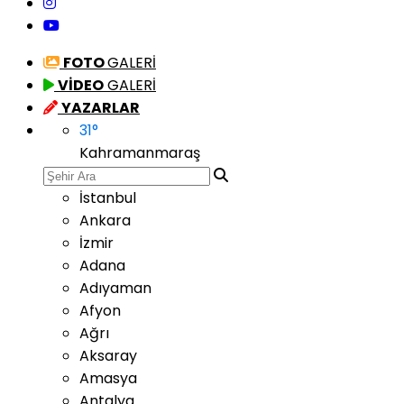
FOTO
GALERİ
VİDEO
GALERİ
YAZARLAR
31
°
Kahramanmaraş
İstanbul
Ankara
İzmir
Adana
Adıyaman
Afyon
Ağrı
Aksaray
Amasya
Antalya