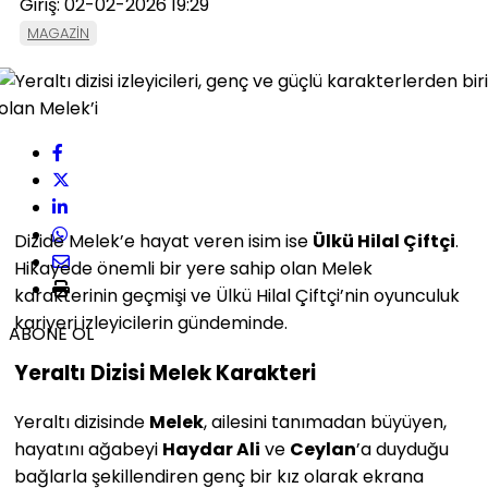
Giriş: 02-02-2026 19:29
MAGAZİN
Dizide Melek’e hayat veren isim ise
Ülkü Hilal Çiftçi
.
Hikayede önemli bir yere sahip olan Melek
karakterinin geçmişi ve Ülkü Hilal Çiftçi’nin oyunculuk
kariyeri izleyicilerin gündeminde.
ABONE OL
Yeraltı Dizisi Melek Karakteri
Yeraltı dizisinde
Melek
, ailesini tanımadan büyüyen,
hayatını ağabeyi
Haydar Ali
ve
Ceylan
’a duyduğu
bağlarla şekillendiren genç bir kız olarak ekrana