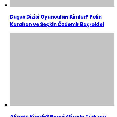
Düşes Dizisi Oyuncuları Kimler? Pelin
Karahan ve Seçkin Özdemir Başrolde!
Alizade Kimdir? Rapçi Alizade Türk mü,