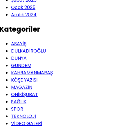
Şubat 2025
Ocak 2025
Aralık 2024
Kategoriler
ASAYİŞ
DULKADİROĞLU
DÜNYA
GÜNDEM
KAHRAMANMARAŞ
KÖŞE YAZISI
MAGAZİN
ONİKİŞUBAT
SAĞLIK
SPOR
TEKNOLOJİ
VİDEO GALERİ