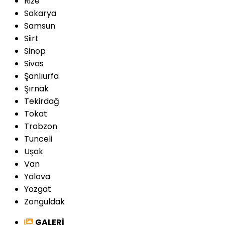
Rize
Sakarya
Samsun
Siirt
Sinop
Sivas
Şanlıurfa
Şırnak
Tekirdağ
Tokat
Trabzon
Tunceli
Uşak
Van
Yalova
Yozgat
Zonguldak
GALERİ