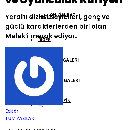
ve Oyunculuk Kariyeri
Yeraltı dizisi izleyicileri, genç ve
ONİKİŞUBAT
TEKNOLOJİ
güçlü karakterlerden biri olan
Melek’i merak ediyor.
DİĞER
FOTO GALERİ
VİDEO GALERİ
MAGAZİN
Editör
TÜM YAZILARI