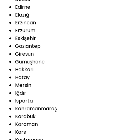
Edirne
Elazığ
Erzincan
Erzurum
Eskişehir
Gaziantep
Giresun
Gümüşhane
Hakkari
Hatay
Mersin
Iğdır
Isparta
Kahramanmaraş
Karabük
Karaman
Kars
Kastamonu