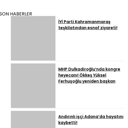
SON HABERLER
İYİ Parti Kahramanmaraş
teşkilatından esnaf ziyareti!
MHP Dulkadiroğlu’nda kongre
heyecanı! Ökkeş Yüksel
Ferhuşoğlu yeniden başkan
Andırınlı işçi Adana’da hayatını
kaybetti!