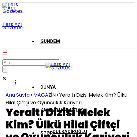
Ters Açı
Gazetesi
GÜNDEM
ASAYİŞ
DÜNYA
Ana Sayfa
›
MAGAZİN
›
Yeraltı Dizisi Melek Kim? Ülkü
Hilal Çiftçi ve Oyunculuk Kariyeri
Yeraltı Dizisi Melek
KAHRAMANMARAŞ
Kim? Ülkü Hilal Çiftçi
DULKADİROĞLU
SPOR