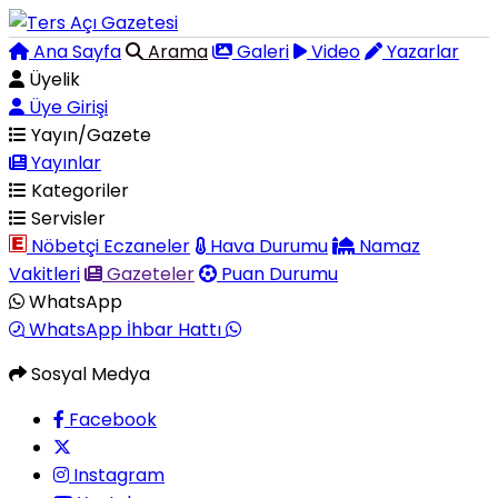
Ana Sayfa
Arama
Galeri
Video
Yazarlar
Üyelik
Üye Girişi
Yayın/Gazete
Yayınlar
Kategoriler
Servisler
Nöbetçi Eczaneler
Hava Durumu
Namaz
Vakitleri
Gazeteler
Puan Durumu
WhatsApp
WhatsApp İhbar Hattı
Sosyal Medya
Facebook
Instagram