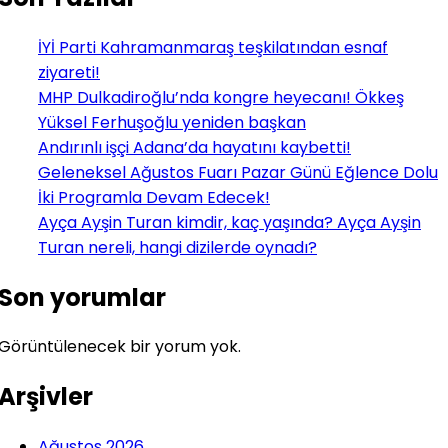
İYİ Parti Kahramanmaraş teşkilatından esnaf
ziyareti!
MHP Dulkadiroğlu’nda kongre heyecanı! Ökkeş
Yüksel Ferhuşoğlu yeniden başkan
Andırınlı işçi Adana’da hayatını kaybetti!
Geleneksel Ağustos Fuarı Pazar Günü Eğlence Dolu
İki Programla Devam Edecek!
Ayça Ayşin Turan kimdir, kaç yaşında? Ayça Ayşin
Turan nereli, hangi dizilerde oynadı?
Son yorumlar
Görüntülenecek bir yorum yok.
Arşivler
Ağustos 2026