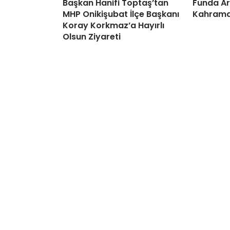
Başkan Hanifi Toptaş’tan
Funda Ar
MHP Onikişubat İlçe Başkanı
Kahrama
Koray Korkmaz’a Hayırlı
Olsun Ziyareti