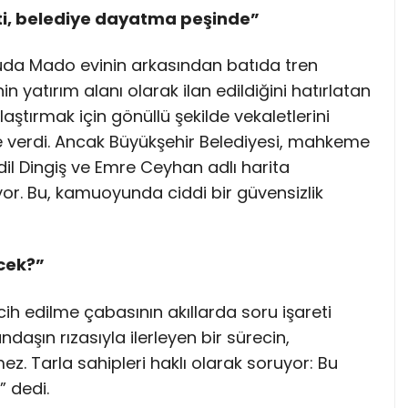
i, belediye dayatma peşinde”
da Mado evinin arkasından batıda tren
n yatırım alanı olarak ilan edildiğini hatırlatan
laştırmak için gönüllü şekilde vekaletlerini
ne verdi. Ancak Büyükşehir Belediyesi, mahkeme
Adil Dingiş ve Emre Ceyhan adlı harita
yor. Bu, kamuoyunda ciddi bir güvensizlik
cek?”
cih edilme çabasının akıllarda soru işareti
daşın rızasıyla ilerleyen bir sürecin,
z. Tarla sahipleri haklı olarak soruyor: Bu
” dedi.