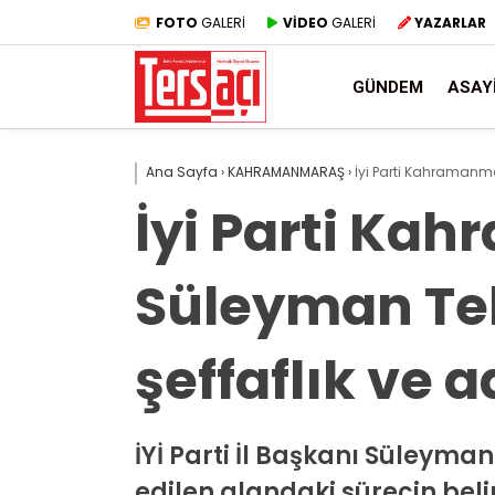
FOTO
GALERİ
VİDEO
GALERİ
YAZARLAR
GÜNDEM
ASAY
Ana Sayfa
›
KAHRAMANMARAŞ
›
İyi Parti Kahramanmar
İyi Parti Ka
Süleyman Tek
şeffaflık ve a
İYİ Parti İl Başkanı Süleym
edilen alandaki sürecin belir