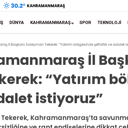
30.2
°
KAHRAMANMARAŞ
İŞ
DÜNYA
KAHRAMANMARAŞ
SPOR
TEKNOLOJİ
aş İl Başkanı Süleyman Tekerek: “Yatırım bölgesinde şeffaflık ve adalet is
hramanmaraş İl Baş
erek: “Yatırım bö
dalet istiyoruz”
an Tekerek, Kahramanmaraş’ta savunma s
sizliğine ve rant endişelerine dikkat çek