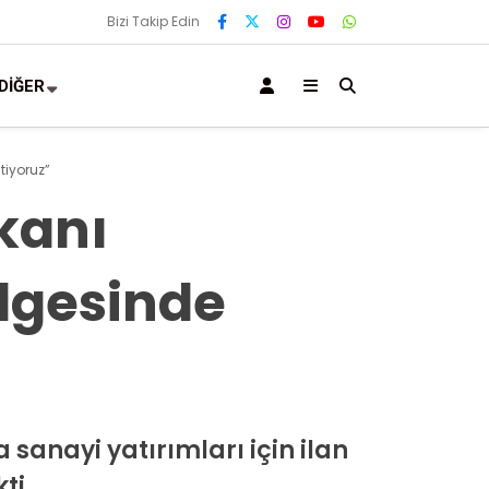
Bizi Takip Edin
DİĞER
tiyoruz”
kanı
lgesinde
anayi yatırımları için ilan
ti.