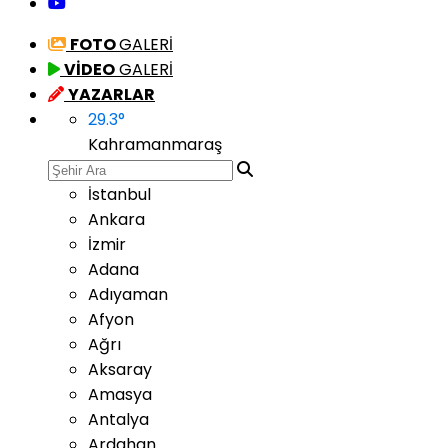
FOTO
GALERİ
VİDEO
GALERİ
YAZARLAR
29.3
°
Kahramanmaraş
İstanbul
Ankara
İzmir
Adana
Adıyaman
Afyon
Ağrı
Aksaray
Amasya
Antalya
Ardahan