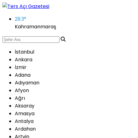
29.3
°
Kahramanmaraş
İstanbul
Ankara
İzmir
Adana
Adıyaman
Afyon
Ağrı
Aksaray
Amasya
Antalya
Ardahan
Artvin