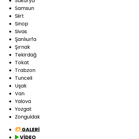
Sakarya
Samsun
Siirt
Sinop
Sivas
Şanlıurfa
Şırnak
Tekirdağ
Tokat
Trabzon
Tunceli
Uşak
Van
Yalova
Yozgat
Zonguldak
GALERİ
VİDEO