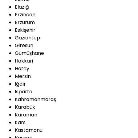
Elazığ
Erzincan
Erzurum
Eskişehir
Gaziantep
Giresun
Gümüşhane
Hakkari
Hatay
Mersin
Iğdır
Isparta
Kahramanmaraş
Karabük
Karaman
Kars
Kastamonu
Kayseri