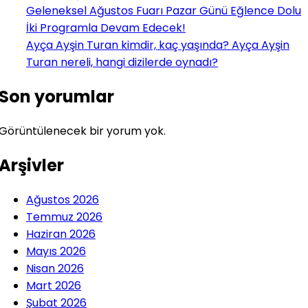
Geleneksel Ağustos Fuarı Pazar Günü Eğlence Dolu
İki Programla Devam Edecek!
Ayça Ayşin Turan kimdir, kaç yaşında? Ayça Ayşin
Turan nereli, hangi dizilerde oynadı?
Son yorumlar
Görüntülenecek bir yorum yok.
Arşivler
Ağustos 2026
Temmuz 2026
Haziran 2026
Mayıs 2026
Nisan 2026
Mart 2026
Şubat 2026