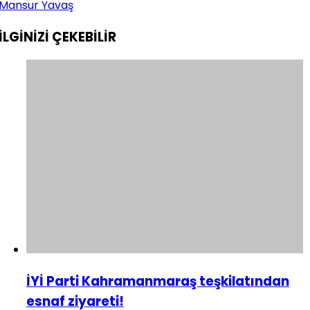
Mansur Yavaş
İLGİNİZİ
ÇEKEBİLİR
İYİ Parti Kahramanmaraş teşkilatından
esnaf ziyareti!