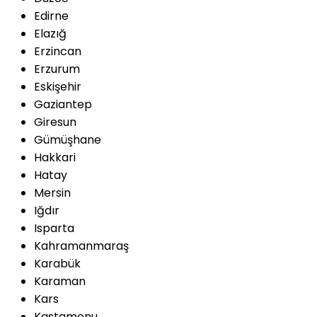
Edirne
Elazığ
Erzincan
Erzurum
Eskişehir
Gaziantep
Giresun
Gümüşhane
Hakkari
Hatay
Mersin
Iğdır
Isparta
Kahramanmaraş
Karabük
Karaman
Kars
Kastamonu