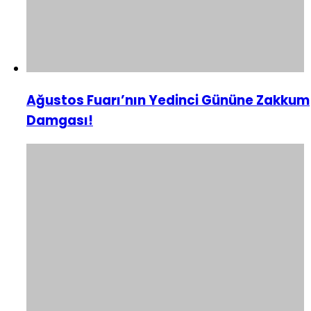
Ağustos Fuarı’nın Yedinci Gününe Zakkum
Damgası!