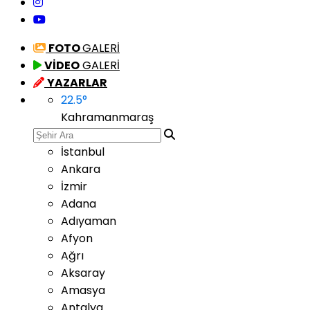
FOTO
GALERİ
VİDEO
GALERİ
YAZARLAR
22.5
°
Kahramanmaraş
İstanbul
Ankara
İzmir
Adana
Adıyaman
Afyon
Ağrı
Aksaray
Amasya
Antalya