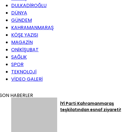
DULKADİROĞLU
DÜNYA
GÜNDEM
KAHRAMANMARAŞ
KÖŞE YAZISI
MAGAZİN
ONİKİŞUBAT
SAĞLIK
SPOR
TEKNOLOJİ
VİDEO GALERİ
SON HABERLER
İYİ Parti Kahramanmaraş
teşkilatından esnaf ziyareti!