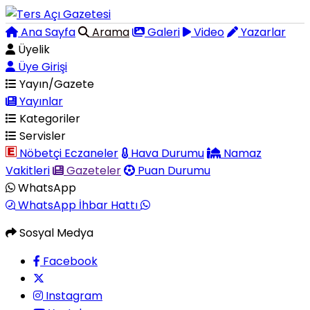
Ana Sayfa
Arama
Galeri
Video
Yazarlar
Üyelik
Üye Girişi
Yayın/Gazete
Yayınlar
Kategoriler
Servisler
Nöbetçi Eczaneler
Hava Durumu
Namaz
Vakitleri
Gazeteler
Puan Durumu
WhatsApp
WhatsApp İhbar Hattı
Sosyal Medya
Facebook
Instagram