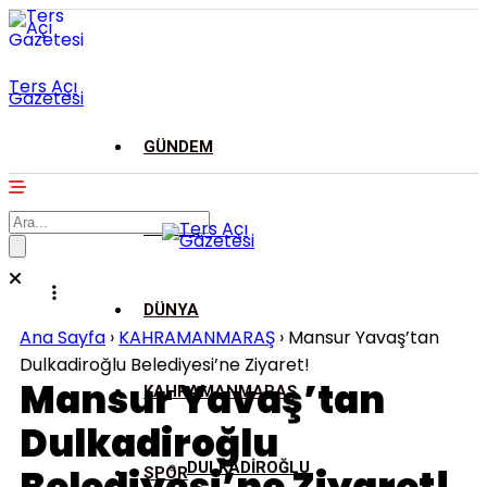
Ters Açı
Gazetesi
GÜNDEM
ASAYİŞ
DÜNYA
Ana Sayfa
›
KAHRAMANMARAŞ
›
Mansur Yavaş’tan
Dulkadiroğlu Belediyesi’ne Ziyaret!
Mansur Yavaş’tan
KAHRAMANMARAŞ
Dulkadiroğlu
DULKADİROĞLU
SPOR