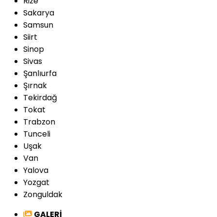
Rize
Sakarya
Samsun
Siirt
Sinop
Sivas
Şanlıurfa
Şırnak
Tekirdağ
Tokat
Trabzon
Tunceli
Uşak
Van
Yalova
Yozgat
Zonguldak
GALERİ