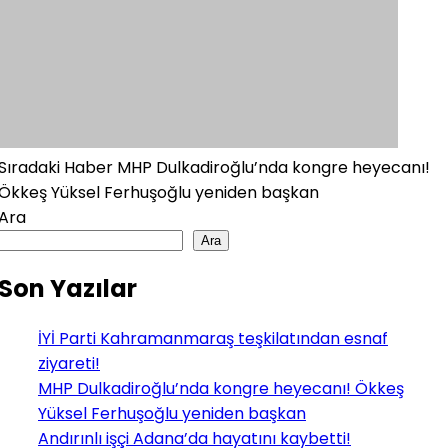
Sıradaki Haber
MHP Dulkadiroğlu’nda kongre heyecanı!
Ökkeş Yüksel Ferhuşoğlu yeniden başkan
Ara
Ara
Son Yazılar
İYİ Parti Kahramanmaraş teşkilatından esnaf
ziyareti!
MHP Dulkadiroğlu’nda kongre heyecanı! Ökkeş
Yüksel Ferhuşoğlu yeniden başkan
Andırınlı işçi Adana’da hayatını kaybetti!