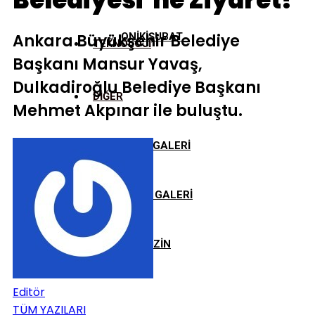
Belediyesi’ne Ziyaret!
Ankara Büyükşehir Belediye
ONİKİŞUBAT
TEKNOLOJİ
Başkanı Mansur Yavaş,
Dulkadiroğlu Belediye Başkanı
DİĞER
Mehmet Akpınar ile buluştu.
FOTO GALERİ
VİDEO GALERİ
MAGAZİN
Editör
TÜM YAZILARI