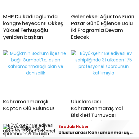
MHP Dulkadiroğlu’nda
Geleneksel Ağustos Fuarı
kongre heyecanı! Ökkeş
Pazar Günü Eğlence Dolu
Yüksel Ferhuşoğlu
İki Programla Devam
yeniden başkan
Edecek!
Kahramanmaraşlı
Uluslararası
Kaptan Ölü Bulundu!
Kahramanmaraş Yol
Bisikleti Turnuvası
Tamamlandı!
Sıradaki Haber
Sıradaki Haber
Sıradaki Haber
Sıradaki Haber
Uluslararası Kahramanmaraş Yol Bisikleti Turnuvası Tamamlandı!
Kahramanmaraşlı Kaptan Ölü Bulundu!
Geleneksel Ağustos Fuarı Pazar Günü Eğlence Dolu İki Programla Devam Edecek!
Ağustos Fuarı’nın Yedinci Gününe Zakkum Damgası!