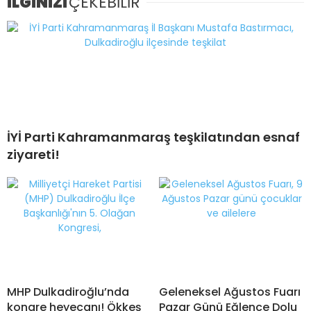
İLGİNİZİ
ÇEKEBİLİR
İYİ Parti Kahramanmaraş teşkilatından esnaf
ziyareti!
MHP Dulkadiroğlu’nda
Geleneksel Ağustos Fuarı
kongre heyecanı! Ökkeş
Pazar Günü Eğlence Dolu