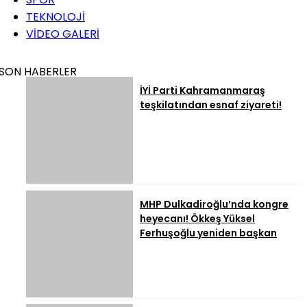
TEKNOLOJİ
VİDEO GALERİ
SON HABERLER
İYİ Parti Kahramanmaraş
teşkilatından esnaf ziyareti!
MHP Dulkadiroğlu’nda kongre
heyecanı! Ökkeş Yüksel
Ferhuşoğlu yeniden başkan