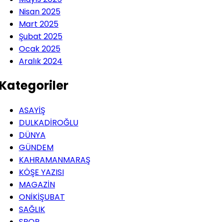
Nisan 2025
Mart 2025
Şubat 2025
Ocak 2025
Aralık 2024
Kategoriler
ASAYİŞ
DULKADİROĞLU
DÜNYA
GÜNDEM
KAHRAMANMARAŞ
KÖŞE YAZISI
MAGAZİN
ONİKİŞUBAT
SAĞLIK
SPOR