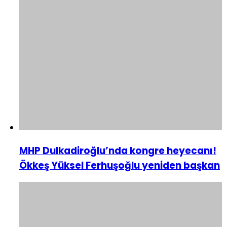
MHP Dulkadiroğlu’nda kongre heyecanı!
Ökkeş Yüksel Ferhuşoğlu yeniden başkan