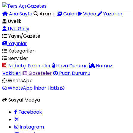
Ana Sayfa
Arama
Galeri
Video
Yazarlar
Üyelik
Üye Girişi
Yayın/Gazete
Yayınlar
Kategoriler
Servisler
Nöbetçi Eczaneler
Hava Durumu
Namaz
Vakitleri
Gazeteler
Puan Durumu
WhatsApp
WhatsApp İhbar Hattı
Sosyal Medya
Facebook
Instagram