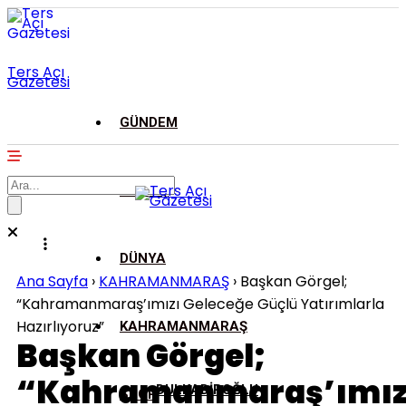
Ters Açı
Gazetesi
GÜNDEM
ASAYİŞ
DÜNYA
Ana Sayfa
›
KAHRAMANMARAŞ
›
Başkan Görgel;
“Kahramanmaraş’ımızı Geleceğe Güçlü Yatırımlarla
Hazırlıyoruz”
KAHRAMANMARAŞ
Başkan Görgel;
“Kahramanmaraş’ımız
DULKADİROĞLU
SPOR