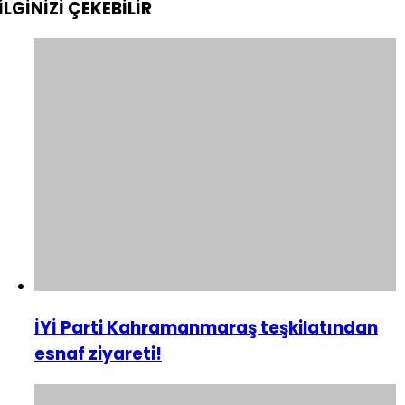
İLGİNİZİ
ÇEKEBİLİR
İYİ Parti Kahramanmaraş teşkilatından
esnaf ziyareti!