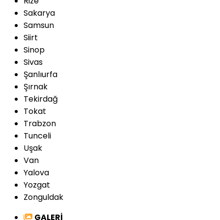
Rize
Sakarya
Samsun
Siirt
Sinop
Sivas
Şanlıurfa
Şırnak
Tekirdağ
Tokat
Trabzon
Tunceli
Uşak
Van
Yalova
Yozgat
Zonguldak
GALERİ