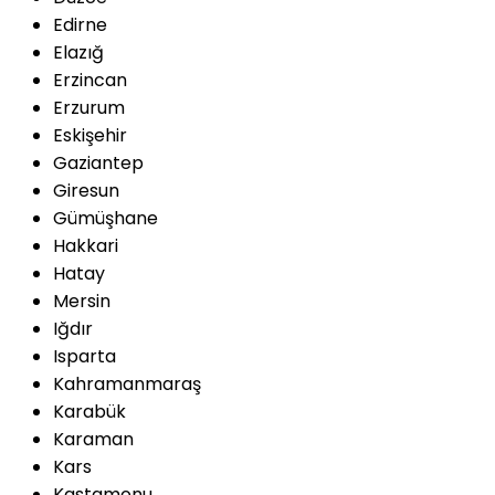
Edirne
Elazığ
Erzincan
Erzurum
Eskişehir
Gaziantep
Giresun
Gümüşhane
Hakkari
Hatay
Mersin
Iğdır
Isparta
Kahramanmaraş
Karabük
Karaman
Kars
Kastamonu