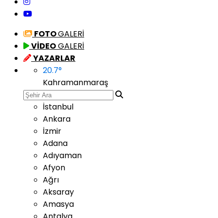
FOTO
GALERİ
VİDEO
GALERİ
YAZARLAR
20.7
°
Kahramanmaraş
İstanbul
Ankara
İzmir
Adana
Adıyaman
Afyon
Ağrı
Aksaray
Amasya
Antalya