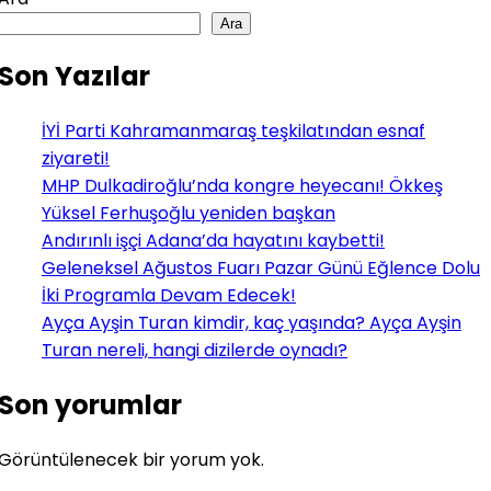
Ara
Son Yazılar
İYİ Parti Kahramanmaraş teşkilatından esnaf
ziyareti!
MHP Dulkadiroğlu’nda kongre heyecanı! Ökkeş
Yüksel Ferhuşoğlu yeniden başkan
Andırınlı işçi Adana’da hayatını kaybetti!
Geleneksel Ağustos Fuarı Pazar Günü Eğlence Dolu
İki Programla Devam Edecek!
Ayça Ayşin Turan kimdir, kaç yaşında? Ayça Ayşin
Turan nereli, hangi dizilerde oynadı?
Son yorumlar
Görüntülenecek bir yorum yok.