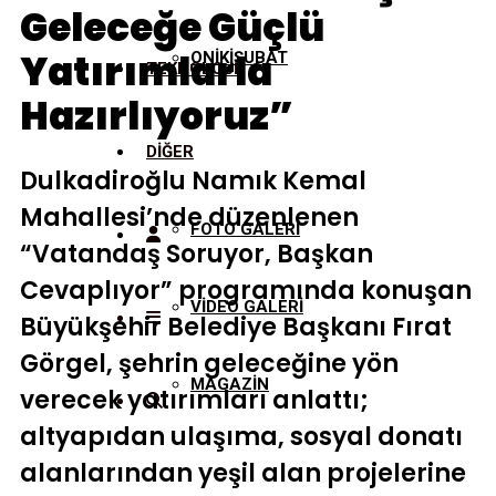
Geleceğe Güçlü
Yatırımlarla
ONİKİŞUBAT
TEKNOLOJİ
Hazırlıyoruz”
DİĞER
Dulkadiroğlu Namık Kemal
Mahallesi’nde düzenlenen
FOTO GALERİ
“Vatandaş Soruyor, Başkan
Cevaplıyor” programında konuşan
VİDEO GALERİ
Büyükşehir Belediye Başkanı Fırat
Görgel, şehrin geleceğine yön
MAGAZİN
verecek yatırımları anlattı;
altyapıdan ulaşıma, sosyal donatı
alanlarından yeşil alan projelerine