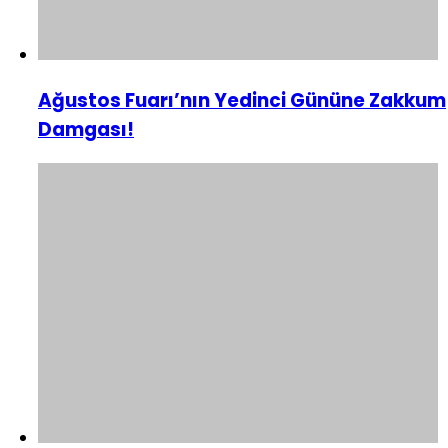
Ağustos Fuarı’nın Yedinci Gününe Zakkum
Damgası!