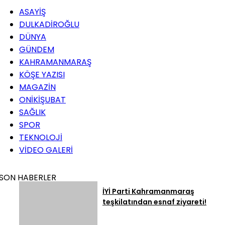
ASAYİŞ
DULKADİROĞLU
DÜNYA
GÜNDEM
KAHRAMANMARAŞ
KÖŞE YAZISI
MAGAZİN
ONİKİŞUBAT
SAĞLIK
SPOR
TEKNOLOJİ
VİDEO GALERİ
SON HABERLER
İYİ Parti Kahramanmaraş
teşkilatından esnaf ziyareti!