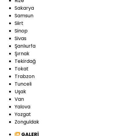
Rize
Sakarya
Samsun
Siirt
Sinop
Sivas
Şanlıurfa
Şırnak
Tekirdağ
Tokat
Trabzon
Tunceli
Uşak
Van
Yalova
Yozgat
Zonguldak
GALERİ