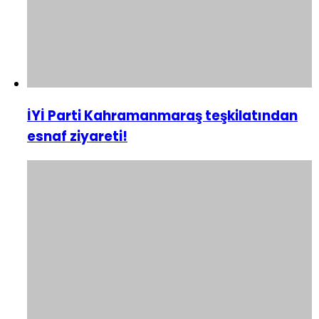
İYİ Parti Kahramanmaraş teşkilatından
esnaf ziyareti!