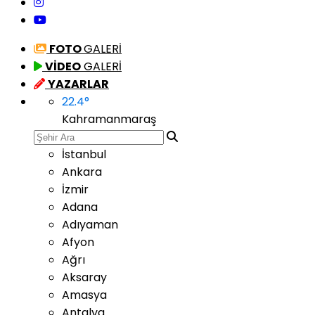
FOTO
GALERİ
VİDEO
GALERİ
YAZARLAR
22.4
°
Kahramanmaraş
İstanbul
Ankara
İzmir
Adana
Adıyaman
Afyon
Ağrı
Aksaray
Amasya
Antalya