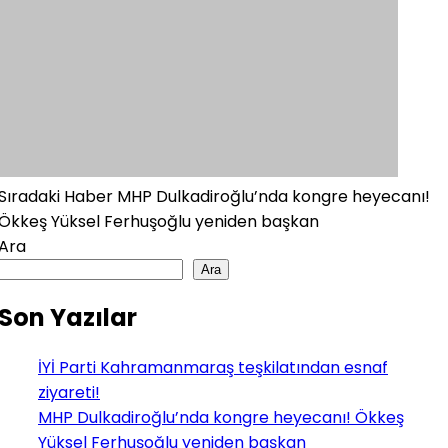
Sıradaki Haber
MHP Dulkadiroğlu’nda kongre heyecanı!
Ökkeş Yüksel Ferhuşoğlu yeniden başkan
Ara
Ara
Son Yazılar
İYİ Parti Kahramanmaraş teşkilatından esnaf
ziyareti!
MHP Dulkadiroğlu’nda kongre heyecanı! Ökkeş
Yüksel Ferhuşoğlu yeniden başkan