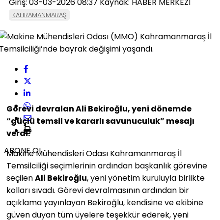
Giriş: 03-03-2026 08:37
Kaynak: HABER MERKEZI
KAHRAMANMARAŞ
Görevi devralan Ali Bekiroğlu, yeni dönemde
“güçlü temsil ve kararlı savunuculuk” mesajı
verdi.
ABONE OL
Makine Mühendisleri Odası Kahramanmaraş İl
Temsilciliği seçimlerinin ardından başkanlık görevine
seçilen
Ali Bekiroğlu
, yeni yönetim kuruluyla birlikte
kolları sıvadı. Görevi devralmasının ardından bir
açıklama yayınlayan Bekiroğlu, kendisine ve ekibine
güven duyan tüm üyelere teşekkür ederek, yeni