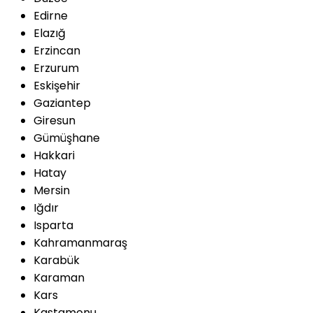
Edirne
Elazığ
Erzincan
Erzurum
Eskişehir
Gaziantep
Giresun
Gümüşhane
Hakkari
Hatay
Mersin
Iğdır
Isparta
Kahramanmaraş
Karabük
Karaman
Kars
Kastamonu