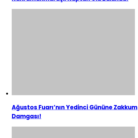
Ağustos Fuarı’nın Yedinci Gününe Zakkum
Damgası!