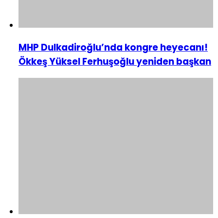
MHP Dulkadiroğlu’nda kongre heyecanı!
Ökkeş Yüksel Ferhuşoğlu yeniden başkan