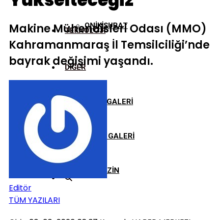
Yükselteceğiz”
Makine Mühendisleri Odası (MMO)
ONİKİŞUBAT
TEKNOLOJİ
Kahramanmaraş İl Temsilciliği’nde
bayrak değişimi yaşandı.
DİĞER
FOTO GALERİ
VİDEO GALERİ
MAGAZİN
Editör
TÜM YAZILARI