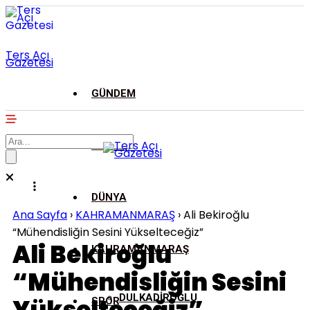
Ters Açı
Gazetesi
GÜNDEM
ASAYİŞ
DÜNYA
Ana Sayfa
›
KAHRAMANMARAŞ
›
Ali Bekiroğlu
“Mühendisliğin Sesini Yükselteceğiz”
Ali Bekiroğlu
KAHRAMANMARAŞ
“Mühendisliğin Sesini
DULKADİROĞLU
SPOR