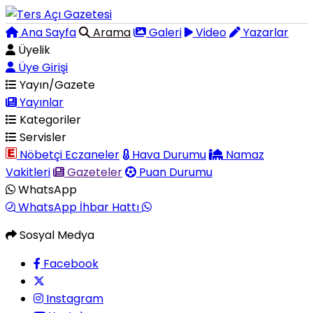
Ana Sayfa
Arama
Galeri
Video
Yazarlar
Üyelik
Üye Girişi
Yayın/Gazete
Yayınlar
Kategoriler
Servisler
Nöbetçi Eczaneler
Hava Durumu
Namaz
Vakitleri
Gazeteler
Puan Durumu
WhatsApp
WhatsApp İhbar Hattı
Sosyal Medya
Facebook
Instagram