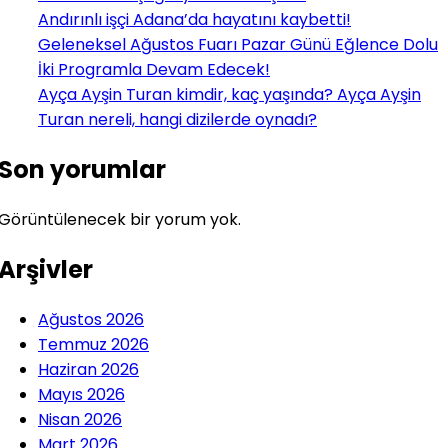
Andırınlı işçi Adana’da hayatını kaybetti!
Geleneksel Ağustos Fuarı Pazar Günü Eğlence Dolu
İki Programla Devam Edecek!
Ayça Ayşin Turan kimdir, kaç yaşında? Ayça Ayşin
Turan nereli, hangi dizilerde oynadı?
Son yorumlar
Görüntülenecek bir yorum yok.
Arşivler
Ağustos 2026
Temmuz 2026
Haziran 2026
Mayıs 2026
Nisan 2026
Mart 2026