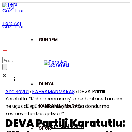
Ters Açı
Gazetesi
GÜNDEM
ASAYİŞ
DÜNYA
Ana Sayfa
›
KAHRAMANMARAŞ
›
DEVA Partili
Karatutlu: “Kahramanmaraş’ta ne hastane tamam
ne uçuş düzgün ne saha çim… Ama dondurma
KAHRAMANMARAŞ
kesmeye herkes geliyor!’’
DEVA Partili Karatutlu:
DULKADİROĞLU
SPOR