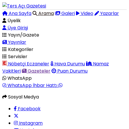
Ana Sayfa
Arama
Galeri
Video
Yazarlar
Üyelik
Üye Girişi
Yayın/Gazete
Yayınlar
Kategoriler
Servisler
Nöbetçi Eczaneler
Hava Durumu
Namaz
Vakitleri
Gazeteler
Puan Durumu
WhatsApp
WhatsApp İhbar Hattı
Sosyal Medya
Facebook
Instagram