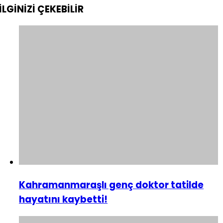
İLGİNİZİ
ÇEKEBİLİR
Kahramanmaraşlı genç doktor tatilde
hayatını kaybetti!