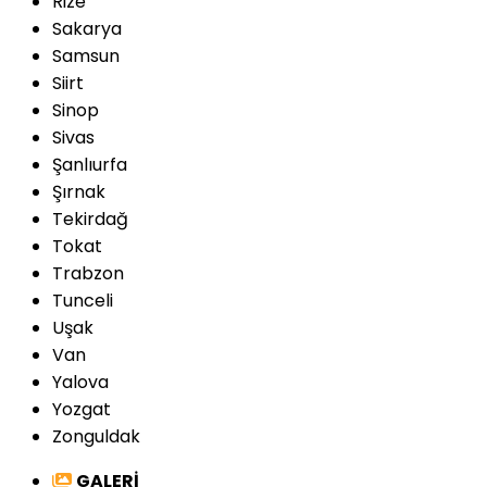
Rize
Sakarya
Samsun
Siirt
Sinop
Sivas
Şanlıurfa
Şırnak
Tekirdağ
Tokat
Trabzon
Tunceli
Uşak
Van
Yalova
Yozgat
Zonguldak
GALERİ