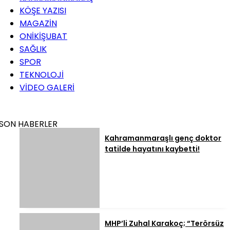
KÖŞE YAZISI
MAGAZİN
ONİKİŞUBAT
SAĞLIK
SPOR
TEKNOLOJİ
VİDEO GALERİ
SON HABERLER
Kahramanmaraşlı genç doktor
tatilde hayatını kaybetti!
MHP’li Zuhal Karakoç; “Terörsüz