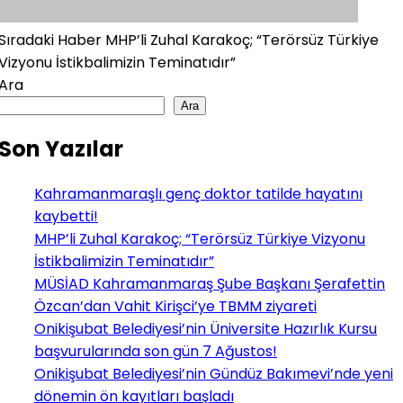
Sıradaki Haber
MHP’li Zuhal Karakoç; “Terörsüz Türkiye
Vizyonu İstikbalimizin Teminatıdır”
Ara
Ara
Son Yazılar
Kahramanmaraşlı genç doktor tatilde hayatını
kaybetti!
MHP’li Zuhal Karakoç; “Terörsüz Türkiye Vizyonu
İstikbalimizin Teminatıdır”
MÜSİAD Kahramanmaraş Şube Başkanı Şerafettin
Özcan’dan Vahit Kirişci’ye TBMM ziyareti
Onikişubat Belediyesi’nin Üniversite Hazırlık Kursu
başvurularında son gün 7 Ağustos!
Onikişubat Belediyesi’nin Gündüz Bakımevi’nde yeni
dönemin ön kayıtları başladı