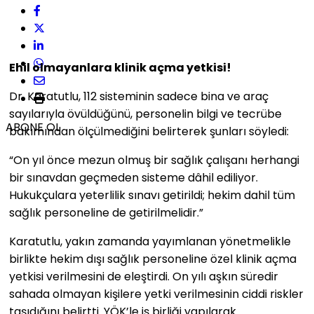
Ehil olmayanlara klinik açma yetkisi!
Dr. Karatutlu, 112 sisteminin sadece bina ve araç
sayılarıyla övüldüğünü, personelin bilgi ve tecrübe
ABONE OL
bakımından ölçülmediğini belirterek şunları söyledi:
“On yıl önce mezun olmuş bir sağlık çalışanı herhangi
bir sınavdan geçmeden sisteme dâhil ediliyor.
Hukukçulara yeterlilik sınavı getirildi; hekim dahil tüm
sağlık personeline de getirilmelidir.”
Karatutlu, yakın zamanda yayımlanan yönetmelikle
birlikte hekim dışı sağlık personeline özel klinik açma
yetkisi verilmesini de eleştirdi. On yılı aşkın süredir
sahada olmayan kişilere yetki verilmesinin ciddi riskler
taşıdığını belirtti. YÖK’le iş birliği yapılarak