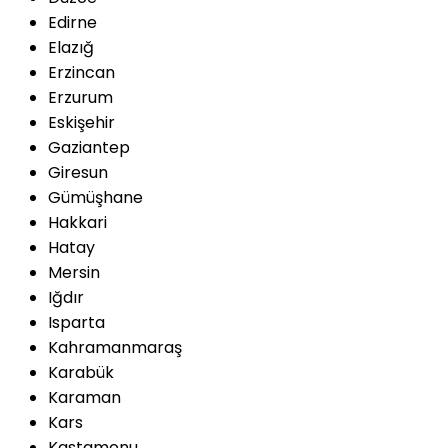
Edirne
Elazığ
Erzincan
Erzurum
Eskişehir
Gaziantep
Giresun
Gümüşhane
Hakkari
Hatay
Mersin
Iğdır
Isparta
Kahramanmaraş
Karabük
Karaman
Kars
Kastamonu