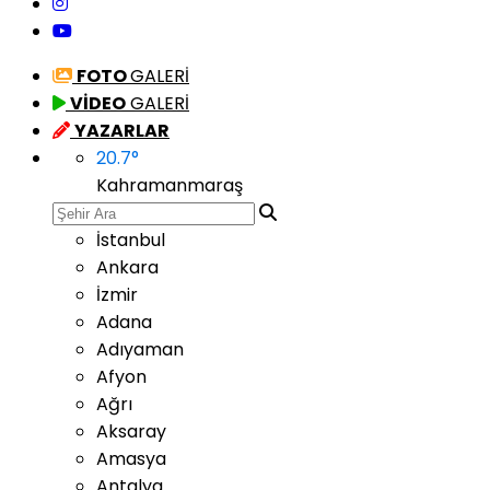
FOTO
GALERİ
VİDEO
GALERİ
YAZARLAR
20.7
°
Kahramanmaraş
İstanbul
Ankara
İzmir
Adana
Adıyaman
Afyon
Ağrı
Aksaray
Amasya
Antalya