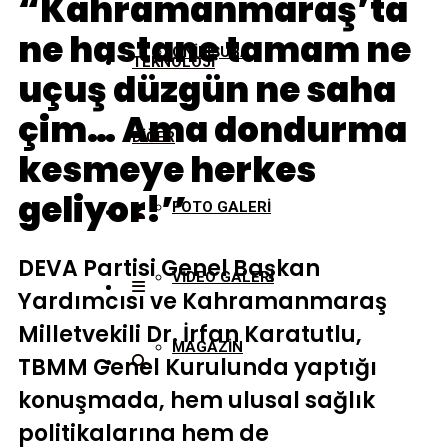
“Kahramanmaraş’ta
ne hastane tamam ne
ONİKİŞUBAT
TEKNOLOJİ
uçuş düzgün ne saha
çim… Ama dondurma
DİĞER
kesmeye herkes
geliyor!’’
FOTO GALERİ
DEVA Partisi Genel Başkan
VİDEO GALERİ
Yardımcısı ve Kahramanmaraş
Milletvekili Dr. İrfan Karatutlu,
MAGAZİN
TBMM Genel Kurulunda yaptığı
konuşmada, hem ulusal sağlık
politikalarına hem de